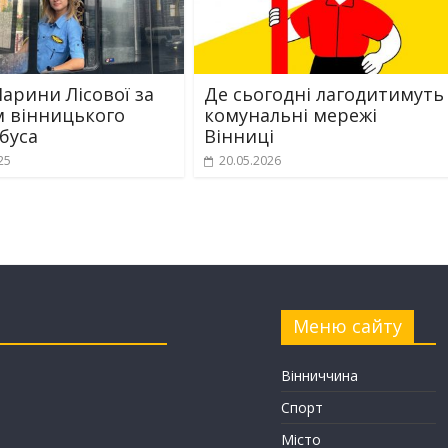
арини Лісової за
Де сьогодні лагодитимуть
 вінницького
комунальні мережі
буса
Вінниці
25
20.05.2026
Меню сайту
Вінниччина
Спорт
Місто