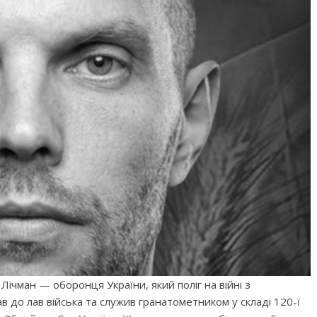
Лічман — оборонця України, який поліг на війні з
ав до лав війська та служив гранатометником у складі 120-ї