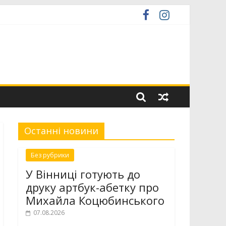
ю низькопідлоговою секцією
міністратор» ЦНАП
Останні новини
Без рубрики
У Вінниці готують до
друку артбук-абетку про
Михайла Коцюбинського
07.08.2026