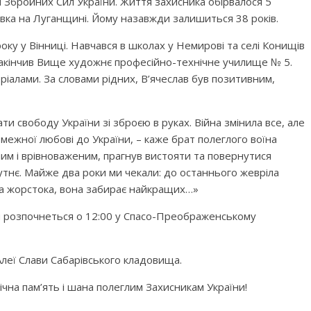
 Збройних Сил України. Життя захисника обірвалося 5
іївка на Луганщині. Йому назавжди залишиться 38 років.
оку у Вінниці. Навчався в школах у Немирові та селі Конищів
акінчив Вище художнє професійно-технічне училище № 5.
ріалами. За словами рідних, В’ячеслав був позитивним,
ти свободу України зі зброєю в руках. Війна змінила все, але
змежної любові до України, – каже брат полеглого воїна
ним і врівноваженим, прагнув вистояти та повернутися
тнє. Майже два роки ми чекали: до останнього жевріла
йна жорстока, вона забирає найкращих…»
 розпочнеться о 12:00 у Спасо-Преображенському
Алеї Слави Сабарівського кладовища.
ічна пам’ять і шана полеглим Захисникам України!