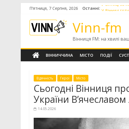
Skip
У Вінниці за 
П’ятниця, 7 Серпня, 2026
Останні:
to
У Вінниці го
content
До Вінниці пр
Vinn-fm
У Вінниці ць
Голів правлін
Вінниця FM: на хвилі ва
ВІННИЧЧИНА
МІСТО
ПОДІЇ
СУС
Вдячність
Герої
Місто
Сьогодні Вінниця пр
України В’ячеславом
14.05.2026