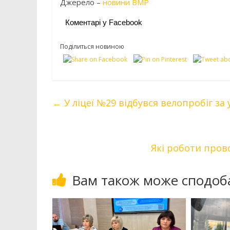
Джерело –
новини ВМР
Коментарі у Facebook
Поділиться новиною
←
У ліцеї №29 відбувся велопробіг за у
Які роботи пров
Вам також може сподоб