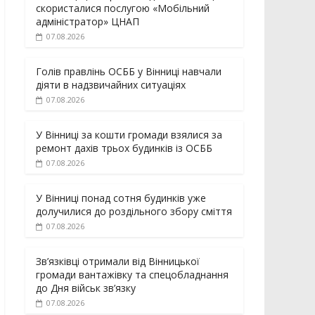
скористалися послугою «Мобільний
адміністратор» ЦНАП
07.08.2026
Голів правлінь ОСББ у Вінниці навчали
діяти в надзвичайних ситуаціях
07.08.2026
У Вінниці за кошти громади взялися за
ремонт дахів трьох будинків із ОСББ
07.08.2026
У Вінниці понад сотня будинків уже
долучилися до роздільного збору сміття
07.08.2026
Зв’язківці отримали від Вінницької
громади вантажівку та спецобладнання
до Дня військ зв’язку
07.08.2026