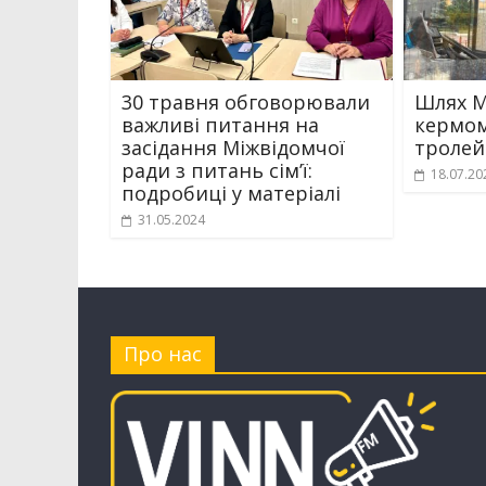
30 травня обговорювали
Шлях М
важливі питання на
кермом
засідання Міжвідомчої
тролей
ради з питань сім’ї:
18.07.20
подробиці у матеріалі
31.05.2024
Про нас