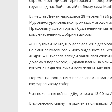
окремої бригади Сил територіальної оборони
грудня під час бойових дій поблизу села Мак
В’ячеслав Лічман народився 28 червня 1986 р
Мурованокуриловецької громади. А згодом з
Працював у сфері торгівлі будівельними мате
комунікабельним, добрим і щирим.
«Він і уявити не міг, що доведеться відстоюва
не змінила головного – його відданості та бе
Андрій. – В’ячеслав завжди залишався спокій
додому з перемогою, будував плани на майбу
крихітна надія побачити його живим. Але ві
Церемонія прощання з В’ячеславом Лічманом
кафедральному соборі.
Чин поховання воїна відбудеться о 13:00 на 
Висловлюємо співчуття рідним та близьким. В