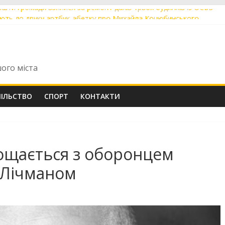
кошти громади взялися за ремонт дахів трьох будинків із ОСББ
тують до друку артбук-абетку про Михайла Коцюбинського
ибули перші Tram 2000 із нової швейцарської партії із заводсько
огоріч понад 60 мешканців скористалися послугою «Мобільний ад
ь ОСББ у Вінниці навчали діяти в надзвичайних ситуаціях
шого міста
ПІЛЬСТВО
СПОРТ
КОНТАКТИ
ощається з оборонцем
 Лічманом