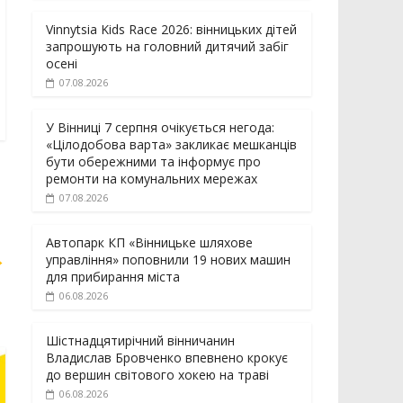
Vinnytsia Kids Race 2026: вінницьких дітей
запрошують на головний дитячий забіг
осені
07.08.2026
У Вінниці 7 серпня очікується негода:
«Цілодобова варта» закликає мешканців
бути обережними та інформує про
ремонти на комунальних мережах
07.08.2026
Автопарк КП «Вінницьке шляхове
→
управління» поповнили 19 нових машин
для прибирання міста
06.08.2026
Шістнадцятирічний вінничанин
Владислав Бровченко впевнено крокує
до вершин світового хокею на траві
06.08.2026