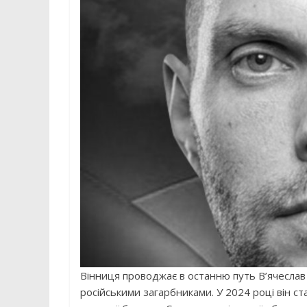
Вінниця проводжає в останню путь В’ячеслав 
російськими загарбниками. У 2024 році він ст