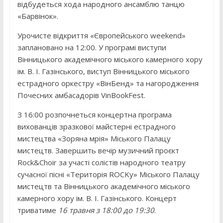
відбудеться хода народного ансамблю танцю
«Барвінок».
Урочисте відкриття «Європейського weekend»
заплановано на 12:00. У програмі виступи
Вінницького академічного міського камерного хору
ім. В. І. Газінського, виступ Вінницького міського
естрадного оркестру «ВінБенд» та нагородження
Почесних амбасадорів VinBookFest.
З 16:00 розпочнеться концертна програма
вихованців зразкової майстерні естрадного
мистецтва «Зоряна мрія» Міського Палацу
мистецтв. Завершить вечір музичний проєкт
Rock&Choir за участі солістів народного театру
сучасної пісні «Територія ROCKу» Міського Палацу
мистецтв та Вінницького академічного міського
камерного хору ім. В. І. Газінського. Концерт
триватиме
16 травня з 18:00 до 19:30
.