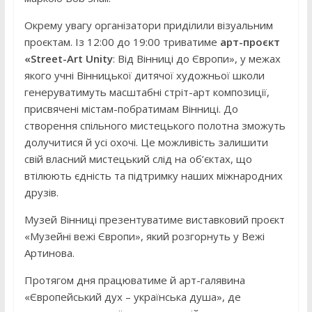
Окрему увагу організатори приділили візуальним
проєктам. Із 12:00 до 19:00 триватиме
арт-проєкт
«Street-Art Unity
: Від Вінниці до Європи», у межах
якого учні Вінницької дитячої художньої школи
генеруватимуть масштабні стріт-арт композиції,
присвячені містам-побратимам Вінниці. До
створення спільного мистецького полотна зможуть
долучитися й усі охочі. Це можливість залишити
свій власний мистецький слід на об’єктах, що
втілюють єдність та підтримку наших міжнародних
друзів.
Музей Вінниці презентуватиме виставковий проєкт
«Музейні вежі Європи», який розгорнуть у Вежі
Артинова.
Протягом дня працюватиме й арт-галявина
«Європейський дух – українська душа», де