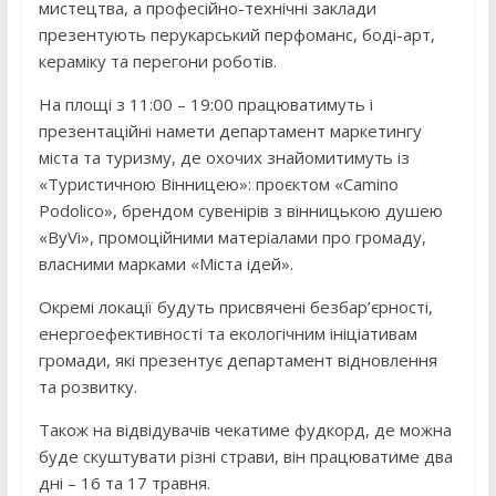
мистецтва, а професійно-технічні заклади
презентують перукарський перфоманс, боді-арт,
кераміку та перегони роботів.
На площі з 11:00 – 19:00 працюватимуть і
презентаційні намети департамент маркетингу
міста та туризму, де охочих знайомитимуть із
«Туристичною Вінницею»: проєктом «Camino
Podolico», брендом сувенірів з вінницькою душею
«ByVi», промоційними матеріалами про громаду,
власними марками «Міста ідей».
Окремі локації будуть присвячені безбар’єрності,
енергоефективності та екологічним ініціативам
громади, які презентує департамент відновлення
та розвитку.
Також на відвідувачів чекатиме фудкорд, де можна
буде скуштувати різні страви, він працюватиме два
дні – 16 та 17 травня.