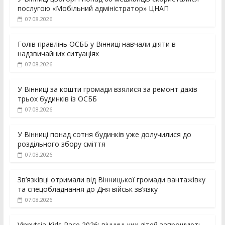
послугою «Мобільний адміністратор» ЦНАП
07.08.2026
Голів правлінь ОСББ у Вінниці навчали діяти в
надзвичайних ситуаціях
07.08.2026
У Вінниці за кошти громади взялися за ремонт дахів
трьох будинків із ОСББ
07.08.2026
У Вінниці понад сотня будинків уже долучилися до
роздільного збору сміття
07.08.2026
Зв’язківці отримали від Вінницької громади вантажівку
та спецобладнання до Дня військ зв’язку
07.08.2026
Vinnytsia Kids Race 2026: вінницьких дітей запрошують