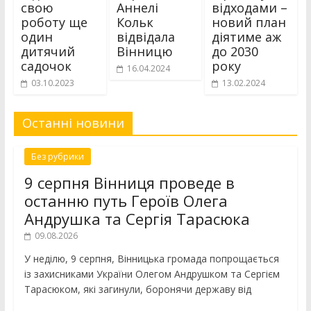
свою
Аннелі
відходами –
роботу ще
Кольк
новий план
один
відвідала
діятиме аж
дитячий
Вінницю
до 2030
садочок
року
16.04.2024
03.10.2023
13.02.2024
Останні новини
Без рубрики
9 серпня Вінниця проведе в
останню путь Героїв Олега
Андрушка та Сергія Тарасюка
09.08.2026
У неділю, 9 серпня, Вінницька громада попрощається
із захисниками України Олегом Андрушком та Сергієм
Тарасюком, які загинули, боронячи державу від