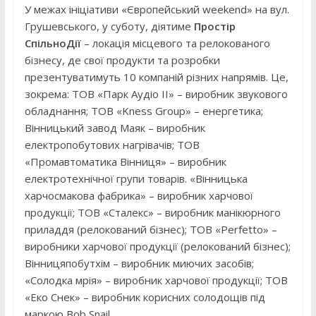
У межах ініціативи «Європейський weekend» на вул.
Грушевського, у суботу, діятиме
Простір
СпільноДії
– локація місцевого та релокованого
бізнесу, де свої продукти та розробки
презентуватимуть 10 компаній різних напрямів. Це,
зокрема: ТОВ «Парк Аудіо II» – виробник звукового
обладнання; ТОВ «Kness Group» – енергетика;
Вінницький завод Маяк – виробник
електропобутових нагрівачів; ТОВ
«Промавтоматика Вінниця» – виробник
електротехнічної групи товарів. «Вінницька
харчосмакова фабрика» – виробник харчової
продукції; ТОВ «Сталекс» – виробник манікюрного
приладдя (релокований бізнес); ТОВ «Perfetto» –
виробники харчової продукції (релокований бізнес);
Вінницяпобутхім – виробник миючих засобів;
«Солодка мрія» – виробник харчової продукції; ТОВ
«Еко Снек» – виробник корисних солодощів під
маркою Bob Snail.