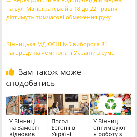
←
Через роботи на водопровідній мережі
на вул. Магістратській з 18 до 22 травня
діятимуть тимчасові обмеження руху
Вінницька МДЮСШ №5 виборола 81
нагороду на чемпіонаті України з сумо
→
Вам також може
сподобатись
У Вінниці
Посол
У Вінниці
на Замості
Естонії в
оптимізуют
відновив
Україні
ь роботу з