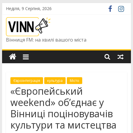
Skip
Неділя, 9 Серпня, 2026
to
content
Вінниця FM: на хвилі вашого міста
Євроінтеграція
культура
Місто
«Європейський
weekend» об’єднає у
Вінниці поціновувачів
культури та мистецтва