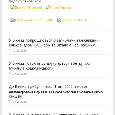
Поділиться новиною
У Вінниці попрощаються із загиблими захисниками
Олександром Кушніром та Віталієм Терновським
08.08.2026
У Вінниці готують до друку артбук-абетку про
Михайла Коцюбинського
07.08.2026
До Вінниці прибули перші Tram 2000 із нової
швейцарської партії із заводською низькопідлоговою
секцією
07.08.2026
У Вінниці цьогоріч понад 60 мешканців скористалися