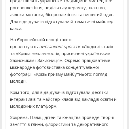
представлять українське традиційне мистецтво:
рогозоплетіння, подільську кераміку, ткацтво,
ляльки-мотанки, бісероплетіння та вишитий одяг.
Для відвідувачів підготували й тематичні майстер-
класи.
На Європейській площі також
презентують
виставкові проєкти
«Люди зі сталі»
та «Крила незламності», присвячені українським
Захисникам і Захисницям. Окремо працюватиме
міжнародна фотовиставка концептуальної
фотографії «Крізь призму майбутнього: погляд
молоді».
Крім того, для відвідувачів підготували десятки
інтерактивів та майстер-класів від закладів освіти й
молодіжних платформ.
Зокрема, Палац дітей та юнацтва проведе творчі
заняття з глини, флористики та декоративного