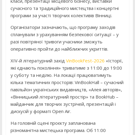
класи, презентації місцевого бізнесу, виставки
сучасного та традиційного мистецтва і концертні
програми за участі творчих колективів Вінниці.
Організатори зазначають, що програму заходів
спланували з урахуванням безпекової ситуації – у
разі повітряної тривоги учасники зможуть
оперативно пройти до найближчих укриттів.
ХІV-й літературний захід
VinBookFest-2026
«Історії,
які єднають покоління» триватиме з 11:00 до 19:00
у суботу та неділю. На локації працюватимуть
кілька тематичних просторів: VinBookHall – сучасний
павільйон українських видавництв, «Алея авторів»,
«Вінницький літературний простір» та BookHub –
майданчик для творчих зустрічей, презентацій і
дискусій у форматі Open Air.
На головній сцені проєкту запланована
різноманітна мистецька програма. Об 11:00