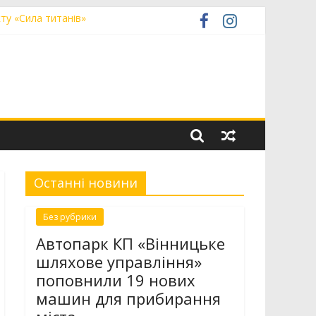
ту «Сила титанів»
прибирання міста
н світового хокею на траві
ачили в міській раді
Останні новини
Без рубрики
Автопарк КП «Вінницьке
шляхове управління»
поповнили 19 нових
машин для прибирання