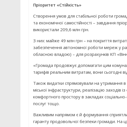
Пріоритет «Стійкість»
Створення умов для стабільної роботи грома
та економічної самостійності – завдання пріо
використали 209,6 млн грн.
З них: майже 49 млн грн – на покриття витра
забезпечення автономної роботи мереж у разі
обласною владою) – для розрахунків КП «Ві
«Громада продовжує допомагати цим комуналь
тарифів реальним витратам, вони сьогодні ві
Також видатки спрямовували на утримання в 
міської інфраструктури, реалізацію заходів 
комфортного простору в закладах соціально
послуг тощо.
Важливим напрямом є й формування сприятли
гаранту продовольчої безпеки громади. На ці 