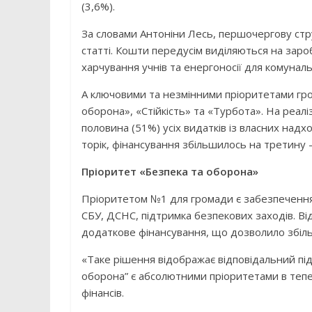
(3,6%).
За словами Антоніни Лесь, першочергову ст
статті. Кошти передусім виділяються на заро
харчування учнів та енергоносії для комунал
А ключовими та незмінними пріоритетами гро
оборона», «Стійкість» та «Турбота». На реалі
половина (51%) усіх видатків із власних на
торік, фінансування збільшилось на третину 
Пріоритет «Безпека та оборона»
Пріоритетом №1 для громади є забезпечення 
СБУ, ДСНС, підтримка безпекових заходів. Ві
додаткове фінансування, що дозволило збіль
«Таке рішення відображає відповідальний пі
оборона” є абсолютними пріоритетами в тепе
фінансів.