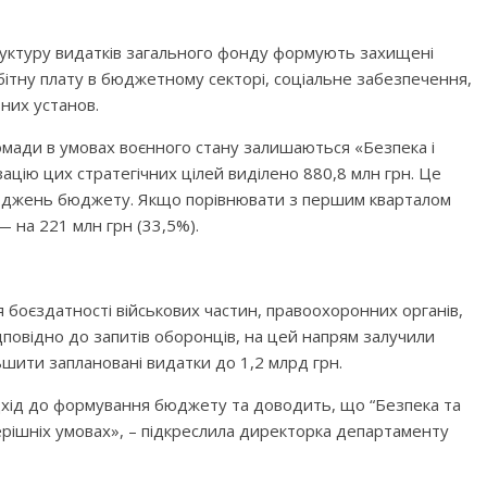
руктуру видатків загального фонду формують захищені
бітну плату в бюджетному секторі, соціальне забезпечення,
ьних установ.
мади в умовах воєнного стану залишаються «Безпека і
зацію цих стратегічних цілей виділено 880,8 млн грн. Це
дходжень бюджету. Якщо порівнювати з першим кварталом
— на 221 млн грн (33,5%).
боєздатності військових частин, правоохоронних органів,
дповідно до запитів оборонців, на цей напрям залучили
шити заплановані видатки до 1,2 млрд грн.
дхід до формування бюджету та доводить, що “Безпека та
рішніх умовах», – підкреслила директорка департаменту