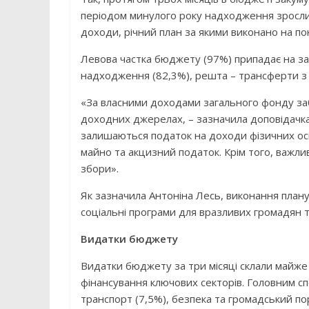
періодом минулого року надходження зросли
доходи, річний план за якими виконано на п
Левова частка бюджету (97%) припадає на за
надходження (82,3%), решта – трансферти з і
«За власними доходами загального фонду заб
доходних джерелах, – зазначила доповідач
залишаються податок на доходи фізичних осі
майно та акцизний податок. Крім того, важл
збори».
Як зазначила Антоніна Лесь, виконання план
соціальні програми для вразливих громадян т
Видатки бюджету
Видатки бюджету за три місяці склали майже 
фінансування ключових секторів. Головним сп
транспорт (7,5%), безпека та громадський по