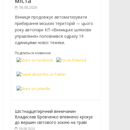
міста
06.08.2026
Вінниця продовжує автоматизувати
прибирання міських територій — цього
року автопарк КП «Вінницьке шляхове
управління» поповнився одразу 19
одиницями нової техніки.
Поділиться новиною
Шістнадцятирічний вінничанин
Владислав Бровченко впевнено крокує
до вершин світового хокею на траві
06.08.2026