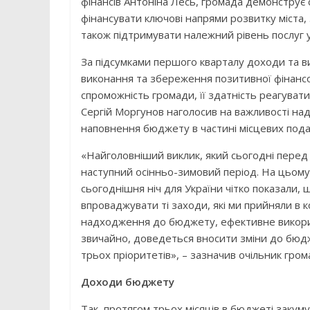
фінансів Антоніна Лесь, громада демонструє
фінансувати ключові напрями розвитку міста, 
також підтримувати належний рівень послуг у
За підсумками першого кварталу доходи та 
виконання та збереження позитивної фінансо
спроможність громади, її здатність реагувати
Сергій Моргунов наголосив на важливості на
наповнення бюджету в частині місцевих податк
«Найголовніший виклик, який сьогодні перед н
наступний осінньо-зимовий період. На цьому 
сьогоднішня ніч для України чітко показали, 
впроваджувати ті заходи, які ми прийняли в к
надходження до бюджету, ефективне використ
звичайно, доведеться вносити зміни до бюдже
трьох пріоритетів», – зазначив очільник гром
Доходи бюджету
Так, протягом трьох місяців в бюджеті закуму