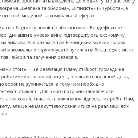
 стабільне зростання надходжень до бюджету. Це дає змогу
зокрема «Безпека та оборона», «Стійкість» і «Турбота», а
 освітній, медичній та комунальній сферах.
видатки бюджету повністю збалансовані. Бездефіцитне
вої динаміки в умовах війни підтверджують економічну
 на виклики. Але разом із тим Вінницький міський голова
далі максимально спрямовувати зусилля на більш ефективне
ів і зборів та залучення резервів.
ами стоїть, – це реалізація Плану стійкості громади на
робитимемо головний акцент, оскільки і вчорашній день, і
що ворог не зупиняється, а тому нам необхідно
онтексті стійкості. Для цього потрібно забезпечити
ання коштів і вчасність виконання відповідних робіт. Нам,
ту, але це не має суттєво позначитися на реалізації всіх
ади.
лювали майже 2,3 млрд грн. У порівнянні з відповідним