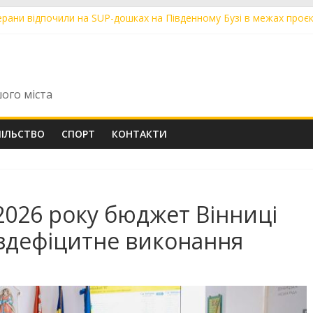
ерани відпочили на SUP-дошках на Південному Бузі в межах проєк
«Вінницьке шляхове управління» поповнили 19 нових машин для 
ічний вінничанин Владислав Бровченко впевнено крокує до верши
арта»: де у Вінниці 6 серпня тимчасово немає води та світла
ники з Вінниці склали НМТ на 200 балів із двох предметів: їх відзн
шого міста
ПІЛЬСТВО
СПОРТ
КОНТАКТИ
2026 року бюджет Вінниці
здефіцитне виконання