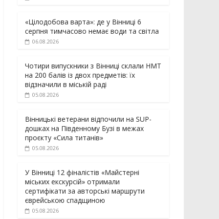
«Цілодобова варта»: де у Вінниці 6
серпня тимчасово немає води та світла
06.08.2026
Чотири випускники з Вінниці склали НМТ
на 200 балів із двох предметів: їх
відзначили в міській раді
05.08.2026
Вінницькі ветерани відпочили на SUP-
дошках на Південному Бузі в межах
проєкту «Сила титанів»
05.08.2026
У Вінниці 12 фіналістів «Майстерні
міських екскурсій» отримали
сертифікати за авторські маршрути
єврейською спадщиною
05.08.2026