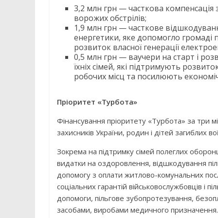
3,2 млн грн — часткова компенсація 
ворожих обстрілів;
1,9 млн грн — часткове відшкодуван
енергетики, яке допомогло громаді п
розвиток власної генерації електроен
0,5 млн грн — ваучери на старт і роз
їхніх сімей, які підтримують розви
робочих місц та посилюють економіч
Пріоритет «Турбота»
Фінансування пріоритету «Турбота» за три мі
захисників України, родин і дітей загиблих в
Зокрема на підтримку сімей полеглих оборонц
видатки на оздоровлення, відшкодування піл
допомогу з оплати житлово-комунальних пос
соціальних гарантій військовослужбовців і піл
допомоги, пільгове зубопротезування, безоп
засобами, виробами медичного призначення.