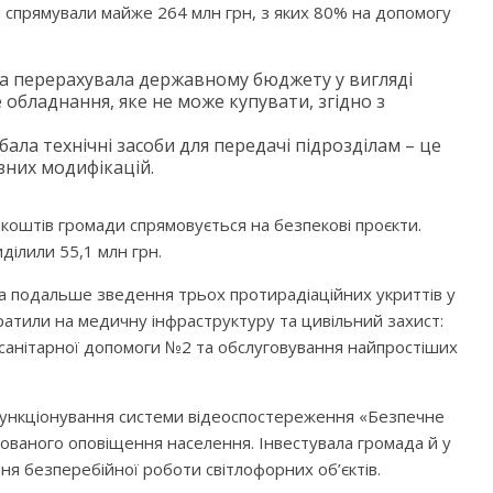
е спрямували майже 264 млн грн, з яких 80% на допомогу
ада перерахувала державному бюджету у вигляді
 обладнання, яке не може купувати, згідно з
ала технічні засоби для передачі підрозділам – це
ізних модифікацій.
 коштів громади спрямовується на безпекові проєкти.
ділили 55,1 млн грн.
на подальше зведення трьох протирадіаційних укриттів у
ратили на медичну інфраструктуру та цивільний захист:
санітарної допомоги №2 та обслуговування найпростіших
функціонування системи відеоспостереження «Безпечне
зованого оповіщення населення. Інвестувала громада й у
я безперебійної роботи світлофорних об’єктів.