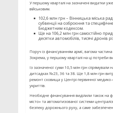
У першому кварталі на зазначені видатки уж
військовим.
102,6 млн грн – Вінницька міська р
субвенції на озброєння та специфічне
Бюджетним кодексом.
Ще на 106,2 млн грн самостійно придб
десятки автомобілів, тисячі дронів р
Поруч із фінансуванням армії, вагома частина
Зокрема, у першому кварталі на ці потреби ви
Із зазначеної суми 10,5 млн грн спрямували 
дитсадках №23, 36 та 38. Ще 1,8 млн грн вит
ремонт сховища у Центрі первинної медико-
укриттів.
Необхідне фінансування виділили також на 
місто» та автоматизованої системи централі
безпеку дорожнього руху, а саме забезпеченн