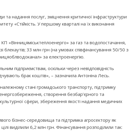
ди та надання послуг, зміцнення критичної інфраструктури
ритету «Стійкість. У першому кварталі на їх виконання
т КП «Вінницяміськтеплоенерго» за газ та водопостачання,
 блекаутів; 33 млн грн (на умовах співфінансування 50/50 з
нницяоблводоканал» за електроенергію.
ним підприємствам, оскільки через невідповідність
дчувають брак коштів», – зазначила Антоніна Лесь.
належному стані громадського транспорту, підтримку
із енергозбереження, створення безбар’єрного та
-культурної сфери, збереження якості надання медичних
вого бізнес-середовища та підтримка агросектору як
цілі виділили 6,2 млн грн. Фінансування розподілили так: