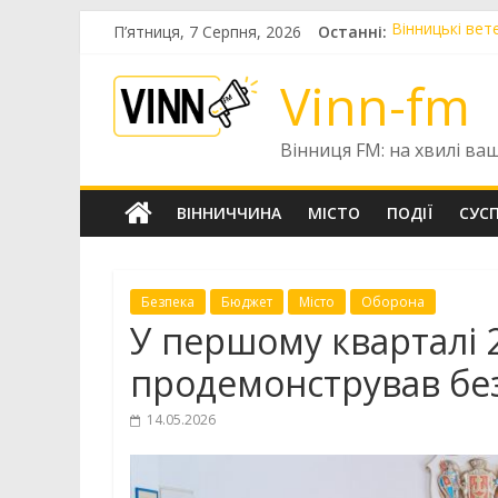
Skip
П’ятниця, 7 Серпня, 2026
Останні:
Вінницькі вет
to
Автопарк КП 
content
Шістнадцятир
Vinn-fm
«Цілодобова в
Чотири випуск
Вінниця FM: на хвилі ва
ВІННИЧЧИНА
МІСТО
ПОДІЇ
СУС
Безпека
Бюджет
Місто
Оборона
У першому кварталі 
продемонстрував бе
14.05.2026