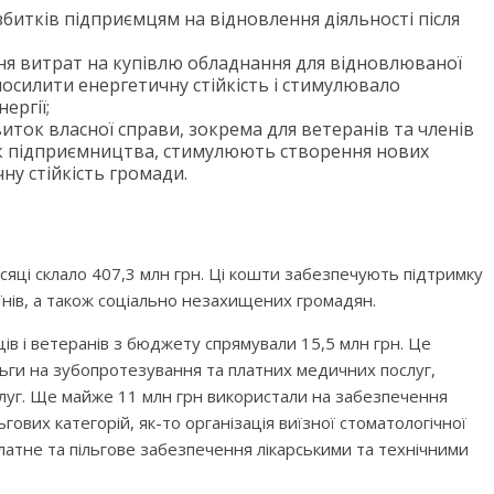
збитків підприємцям на відновлення діяльності після
ня витрат на купівлю обладнання для відновлюваної
осилити енергетичну стійкість і стимулювало
ергії;
виток власної справи, зокрема для ветеранів та членів
ток підприємництва, стимулюють створення нових
ну стійкість громади.
сяці склало 407,3 млн грн. Ці кошти забезпечують підтримку
оїнів, а також соціально незахищених громадян.
ів і ветеранів з бюджету спрямували 15,5 млн грн. Це
ьги на зубопротезування та платних медичних послуг,
луг. Ще майже 11 млн грн використали на забезпечення
ьгових категорій, як-то організація виїзної стоматологічної
латне та пільгове забезпечення лікарськими та технічними