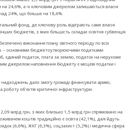
 на 24,6%, а їх ключовим джерелом залишаються власні
онад 24%, що більше на 18,6%.
гальний фонд, де ключову роль відіграють саме власні
нших бюджетів, з яких більшість складає освітня субвенція.
езпечено виконання плану звітного періоду по всіх
ка. – основними бюджетоутворюючими податками
б, єдиний податок, плата за землю, податок на нерухоме
ивим джерелом наповнення бюджету є місцеві податки і
у надходжень дало змогу громаді фінансувати армію,
а роботу об’єктів критичної інфраструктури.
2,09 млрд грн, з яких близько 1,5 млрд грн спрямовано на
оживачем коштів традиційно є освіта (42,1%), далі йдуть
рядок (6,6%), ЖКГ (6,3%), соцзахист (5,2%) і медична сфера