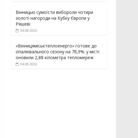
Вінницькі сумоїсти вибороли чотири
золоті нагороди на Кубку Європи у
Ряшеві
04.08.2026
«Вінницяміськтеплоенерго» готове до
опалювального сезону на 78,9%: у місті
оновили 2,88 кілометра тепломереж
04.08.2026