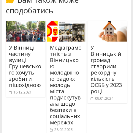
сподобатись
У Вінниці
Медіаграмо
У
частину
тність з
Вінницькій
вулиці
Вінницько
громаді
Грушевсько
ю
створили
го хочуть
молодіжно
рекордну
зробити
ю радою:
кількість
пішохідною
молодь
ОСББ у 2023
міста
році
16.12.2021
подискутув
09.01.2024
ала щодо
безпеки в
соціальних
мережах
28.02.2023