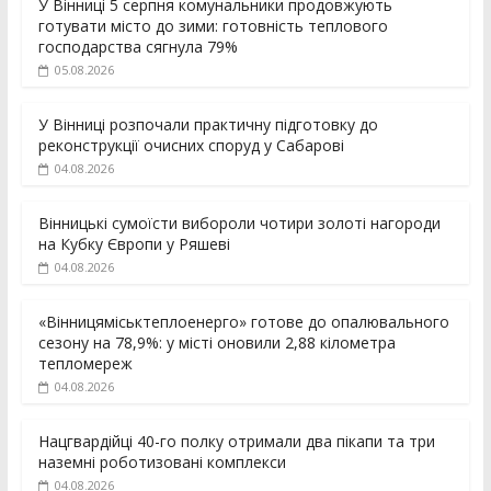
У Вінниці 5 серпня комунальники продовжують
готувати місто до зими: готовність теплового
господарства сягнула 79%
05.08.2026
У Вінниці розпочали практичну підготовку до
реконструкції очисних споруд у Сабарові
04.08.2026
Вінницькі сумоїсти вибороли чотири золоті нагороди
на Кубку Європи у Ряшеві
04.08.2026
«Вінницяміськтеплоенерго» готове до опалювального
сезону на 78,9%: у місті оновили 2,88 кілометра
тепломереж
04.08.2026
Нацгвардійці 40-го полку отримали два пікапи та три
наземні роботизовані комплекси
04.08.2026