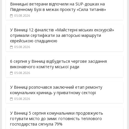
Вінницькі ветерани відпочили на SUP-дошках на
Південному Бузі в межах проєкту «Сила титанів»
05.08.2026
У Вінниці 12 фіналістів «Майстерні міських екскурсій»
отримали сертифікати за авторські маршрути
єврейською спадщиною
05.08.2026
6 серпня у Вінниці відбудеться чергове засідання
виконавчого комітету міської ради
05.08.2026
У Вінниці розпочався заключний етап ремонту
комунальних криниць у приватному секторі
05.08.2026
У Вінниці 5 серпня комунальники продовжують
готувати місто до зими: готовність теплового
господарства сягнула 79%