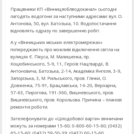
Працівники КП «Вінницяоблводоканал» сьогодні
лагодять водогони за наступними адресами: вул. О.
Антонова, 50, вул. Батозька, 10. Водопостачання
відновлять одразу по завершенню робіт.
А у «Вінницьких міських електромережах»
попереджають про можливі відключення світла на
вулицях Є. Пікуса, М. Малишенка, пр.
Коцюбинського, 5-9, 11, Героїв Нацгвардії, В.
Антоновича, Батозька, 2-14, Академіка Янгеля, 3-9,
Запорізька, 3, М. Рильського, пров. Глінки, О.
Довженка, 75-91, Брацлавська, 14-20, Верхарна,
57-63, Пирогова, 191-360, Вишневського, пров.
Вишневського, пров. Корольова. Причина – планові
ремонтні роботи.
Зателефонувати до «Цілодобової варти» вінничани
можуть за номерами 15-60; 0-800-60-15-60; (0432)
65-15-60; (0432) 59-50-39; (0432) 60-15-60.