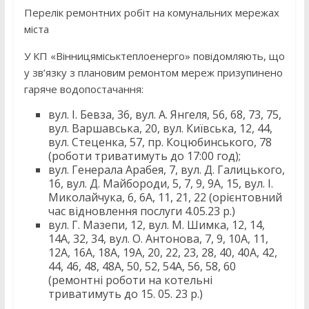
Перелік ремонтних робіт на комунальних мережах
міста
У КП «Вінницяміськтеплоенерго» повідомляють, що
у зв’язку з плановим ремонтом мереж призупинено
гаряче водопостачання:
вул. І. Бевза, 36, вул. А. Янгеля, 56, 68, 73, 75,
вул. Варшавська, 20, вул. Київська, 12, 44,
вул. Стеценка, 57, пр. Коцюбинського, 78
(роботи триватимуть до 17:00 год);
вул. Генерала Арабея, 7, вул. Д. Галицького,
16, вул. Д. Майбороди, 5, 7, 9, 9А, 15, вул. І.
Миколайчука, 6, 6А, 11, 21, 22 (орієнтовний
час відновлення послуги 4.05.23 р.)
вул. Г. Мазепи, 12, вул. М. Шимка, 12, 14,
14А, 32, 34, вул. О. Антонова, 7, 9, 10А, 11,
12А, 16А, 18А, 19А, 20, 22, 23, 28, 40, 40А, 42,
44, 46, 48, 48А, 50, 52, 54А, 56, 58, 60
(ремонтні роботи на котельні
триватимуть до 15. 05. 23 р.)