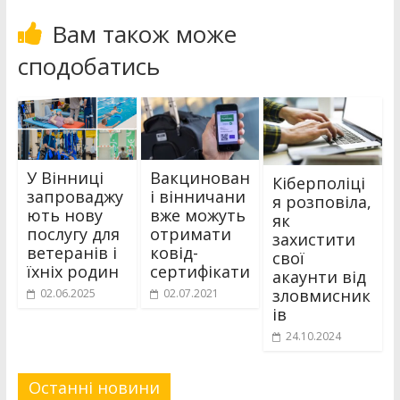
Вам також може
сподобатись
У Вінниці
Вакцинован
Кіберполіці
запроваджу
і вінничани
я розповіла,
ють нову
вже можуть
як
послугу для
отримати
захистити
ветеранів і
ковід-
свої
їхніх родин
сертифікати
акаунти від
зловмисник
02.06.2025
02.07.2021
ів
24.10.2024
Останні новини