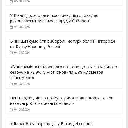
05.08.2026
У Вінниці розпочали практичну підготовку до
реконструкції очисних споруд у Сабарові
04.08.2026
Вінницькі сумоїсти вибороли чотири золоті нагороди
на Кубку Європи у Ряшеві
04.08.2026
«Вінницяміськтеплоенерго» готове до опалювального
сезону на 78,9%: у місті оновили 2,88 кілометра
тепломереж
04.08.2026
Нацгвардійці 40-го полку отримали два пікапи та три
наземні роботизовані комплекси
04.08.2026
«Цілодобова варта»: де у Вінниці 4 серпня