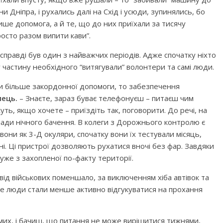
и Дніпра, і рухались далі на Схід і усюди, зупинялись, бо
лише допомога, а й те, що до них приїхали за тисячу
росто разом випити кави”.
справді був один з найважчих періодів. Адже спочатку ніхто
у частину необхідного “витягували” волонтери та самі люди.
ти більше закордонної допомоги, то забезпечення
пець.
– Знаєте, зараз буває телефонуєш – питаєш чим
уть, якщо хочете – приїздіть так, поговорити. До речі, на
лади нічного бачення. В колеги з Дорожнього контролю є
они як 3-Д окуляри, спочатку вони їх тестували місяць,
ні. Ці пристрої дозволяють рухатися вночі без фар. Завдяки
уже з захопленої по-факту території.
 від військових поменшало, за виключенням хіба автівок та
 Але люди стали менше активно відгукуватися на прохання
омих, і бачиш, що питання не може вирішитися тижнями,