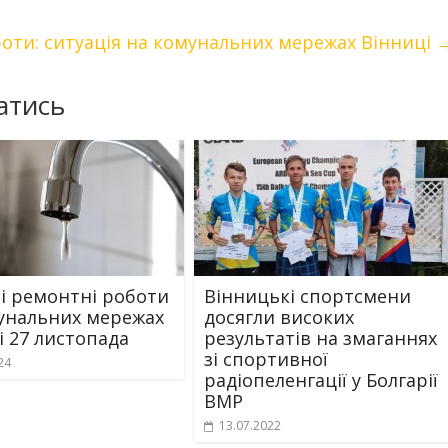
боти: ситуація на комунальних мережах Вінниці
атись
і ремонтні роботи
Вінницькі спортсмени
унальних мережах
досягли високих
і 27 листопада
результатів на змаганнях
зі спортивної
24
радіопеленгації у Болгарії
ВМР
13.07.2022