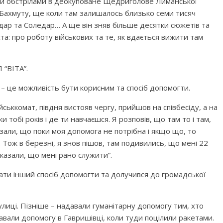
ми обстрілами в деокуповане Щедриголове Лиманської
Бахмуту, ще коли там залишалось близько семи тисяч
дар та Соледар… А ще він зняв більше десятки сюжетів та
та: про роботу військових та те, як вдається вижити там
 “ВІТА”.
– це можливість бути корисним та спосіб допомогти.
ійськкомат, півдня вистояв чергу, прийшов на співбесіду, а на
и тобі років і де ти навчаєшся. Я розповів, що там то і там,
азали, що поки моя допомога не потрібна і якщо що, то
Тож в березні, я знов пішов, там подивились, що мені 22
сказали, що мені рано служити”.
кати інший спосіб допомогти та долучився до громадської
улиці. Пізніше – надавали гуманітарну допомогу тим, хто
давали допомогу в Гавришівці, коли туди поцілили ракетами.