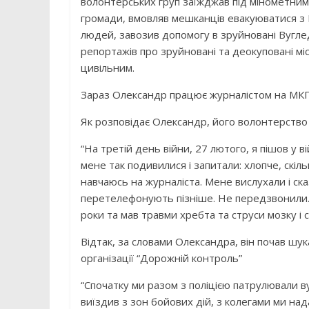
волонтерських груп заїжджав під мінометни
громади, вмовляв мешканців евакуюватися з 
людей, завозив допомогу в зруйновані Вугле
репортажів про зруйновані та деокуповані міс
цивільним.
Зараз Олександр працює журналістом на МКП
Як розповідає Олександр, його волонтерство 
“На третій день війни, 27 лютого, я пішов у в
мене так подивилися і запитали: хлопче, скільк
навчаюсь на журналіста. Мене вислухали і ск
перетелефонують пізніше. Не передзвонили. 
роки та мав травми хребта та струси мозку і 
Відтак, за словами Олександра, він почав шу
організації “Дорожній контроль”
“Спочатку ми разом з поліцією патрулювали в
виїздив з зон бойових дій, з колегами ми на