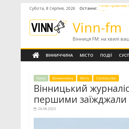
Skip
Субота, 8 Серпня, 2026
Останні:
Голів правлінь
to
У Вінниці попр
content
У Вінниці готу
Vinn-fm
До Вінниці при
У Вінниці цьог
Вінниця FM: на хвилі ва
ВІННИЧЧИНА
МІСТО
ПОДІЇ
СУС
News
Вінниччина
Місто
Суспільство
Вінницький журналіс
першими заїжджали в
26.06.2023