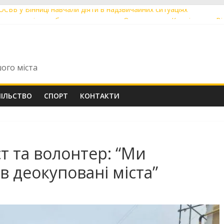
 ОСББ у Вінниці навчали діяти в надзвичайних ситуаціях
ощаються із загиблими захисниками Олександром Кушніром та В
ють до друку артбук-абетку про Михайла Коцюбинського
були перші Tram 2000 із нової швейцарської партії із заводською
оріч понад 60 мешканців скористалися послугою «Мобільний адм
шого міста
ПІЛЬСТВО
СПОРТ
КОНТАКТИ
т та волонтер: “Ми
 деокуповані міста”