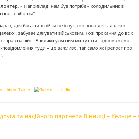
олонтер.
– Наприклад, нам був потрібен холодильник в
а нього зібрати”.
зараз, для багатьох війни не існує, що вона десь далеко.
далеко”, забуває дякувати військовим. Тож прохання до всіх
о зараз на війні. Завдяки усім ним ми тут сьогодні можемо
-повідомлення туди – це важливо, так само як і репост про
”.
руга та надійного партнера Вінниці – Кельце – 