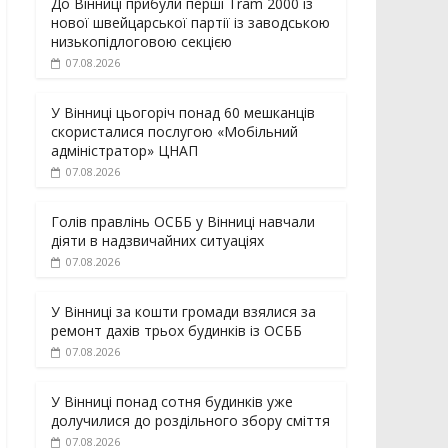
До Вінниці прибули перші Tram 2000 із
нової швейцарської партії із заводською
низькопідлоговою секцією
07.08.2026
У Вінниці цьогоріч понад 60 мешканців
скористалися послугою «Мобільний
адміністратор» ЦНАП
07.08.2026
Голів правлінь ОСББ у Вінниці навчали
діяти в надзвичайних ситуаціях
07.08.2026
У Вінниці за кошти громади взялися за
ремонт дахів трьох будинків із ОСББ
07.08.2026
У Вінниці понад сотня будинків уже
долучилися до роздільного збору сміття
07.08.2026