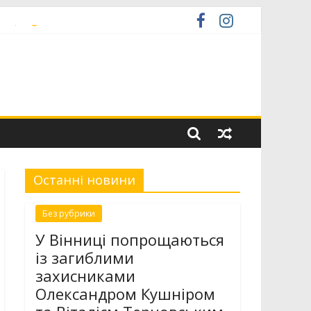
італієм Терновським
 низькопідлоговою секцією
іністратор» ЦНАП
Останні новини
Без рубрики
У Вінниці попрощаються
із загиблими
захисниками
Олександром Кушніром