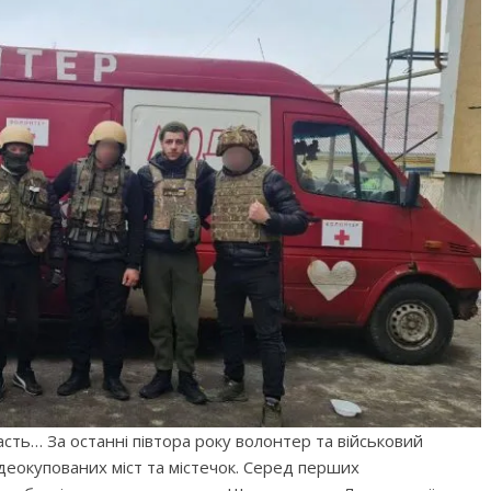
асть… За останні півтора року волонтер та військовий
деокупованих міст та містечок. Серед перших