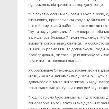
підприємців, підтримці з-за кордону тощо.
“На початку осені ми зібрали 9 бусів з їжею,
військових, привезли з-за кордону близько 1
все в Бахмутський район”, –
каже волонтер.
їжу та воду цивільним. Я там вперше побачив
залишалось близько 7 тисяч мешканців. Мої
вмовити когось евакуюватися. Та особисто мен
Вінниці їх розмістять та допоможуть, люди не
бомбардувань, як того, що їх пограбують. Лю
їх усе життя, поховані рідні…”.
Як розповідає Олександр, восени вони відправл
місяць на цей напрямок вирушали 2-3 буси з
допомогою в тамтешні госпіталі. У міру нал
організація закцентувала свою роботу на доп
“Тоді потрібно було займатися підготовкою до
генератори. Було багато індивідуальних запит
навушники і навіть газові плити. Ми ніколи н