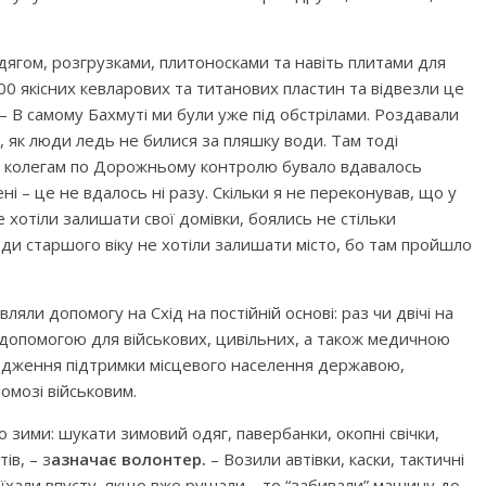
 одягом, розгрузками, плитоносками та навіть плитами для
00 якісних кевларових та титанових пластин та відвезли це
– В самому Бахмуті ми були уже під обстрілами. Роздавали
, як люди ледь не билися за пляшку води. Там тоді
м колегам по Дорожньому контролю бувало вдавалось
і – це не вдалось ні разу. Скільки я не переконував, що у
 хотіли залишати свої домівки, боялись не стільки
ди старшого віку не хотіли залишати місто, бо там пройшло
яли допомогу на Схід на постійній основі: раз чи двічі на
 допомогою для військових, цивільних, а також медичною
агодження підтримки місцевого населення державою,
омозі військовим.
 зими: шукати зимовий одяг, павербанки, окопні свічки,
ів, – з
азначає волонтер.
– Возили автівки, каски, тактичні
е їхали впусту, якщо вже рушали – то “забивали” машину до