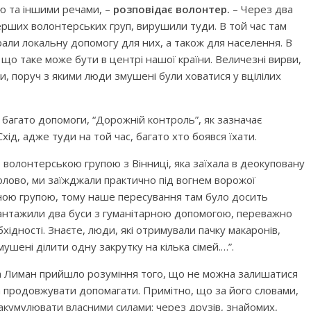
єю та іншими речами, –
розповідає
волонтер.
– Через два
перших волонтерських груп, вирушили туди. В той час там
рали локальну допомогу для них, а також для населення. В
 що таке може бути в центрі нашої країни. Величезні вирви,
, поруч з якими люди змушені були ховатися у вцілілих
 багато допомоги, “Дорожній контроль”, як зазначає
ід, адже туди на той час, багато хто боявся їхати.
 волонтерською групою з Вінниці, яка заїхала в деокуповану
лово, ми заїжджали практично під вогнем ворожої
ною групою, тому наше пересування там було досить
антажили два буси з гуманітарною допомогою, переважно
хідності. Знаєте, люди, які отримували пачку макаронів,
ушені ділити одну закрутку на кілька сімей.…”.
 та Лиман прийшло розуміння того, що не можна залишатися
а продовжувати допомагати. Примітно, що за його словами,
 акумулювати власними силами: через друзів, знайомих,