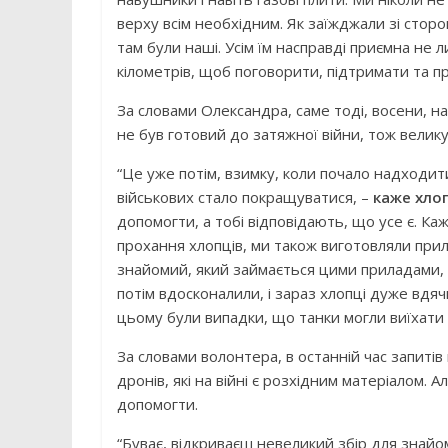
верху всім необхідним. Як заїжджали зі сторон
там були наші. Усім їм насправді приємна не 
кілометрів, щоб поговорити, підтримати та п
За словами Олександра, саме тоді, восени, на
не був готовий до затяжної війни, тож велик
“Це уже потім, взимку, коли почало надходи
військових стало покращуватися, –
каже хло
допомогти, а тобі відповідають, що усе є. Каж
прохання хлопців, ми також виготовляли при
знайомий, який займається цими приладами, в
потім вдосконалили, і зараз хлопці дуже вдяч
цьому були випадки, що танки могли виїхати 
За словами волонтера, в останній час запитів
дронів, які на війні є розхідним матеріалом.
допомогти.
“Буває, відкриваєш невеликий збір для знай