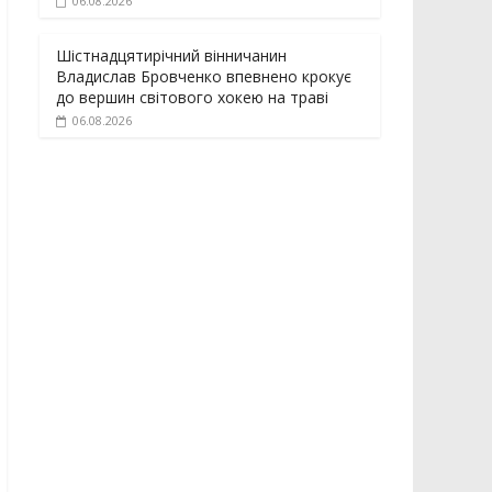
06.08.2026
Шістнадцятирічний вінничанин
Владислав Бровченко впевнено крокує
до вершин світового хокею на траві
06.08.2026