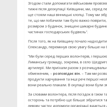
Згодом стали допомагати військовим провізі
тижні після деокупації Київщини, ми, серед 
ще стояли наші вінницькі хлопці. Тому ми зіб
те, що ми побачили там було важко повірити,
розміром з будинок, знищені шикарні будинки
частинах господарських будівель”.
Після того, як на Київщину почало надходити
Олександр, перемкнув свою увагу більше на Сх
“Ми були серед перших волонтерів, і першою
Лиманську громаду, зокрема, в село Щедриго
артилерії. Ми приїхали разом з розчищуваль
обмеженим, –
розповідає він.
– Там ми розв
продукти харчування та інші речі першої необ
вони реально плакали. В окупації вони були зм
За словами волонтера, після поїздок в Ізюм
осторонь та потрібно ще більше зібратися т
левову частку допомоги організації вдається