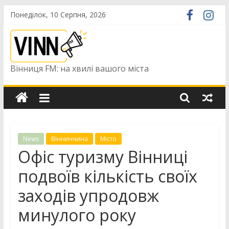
Skip
Понеділок, 10 Серпня, 2026
to
content
Вінниця FM: на хвилі вашого міста
News
Вінниччина
Місто
Офіс туризму Вінниці
подвоїв кількість своїх
заходів упродовж
минулого року