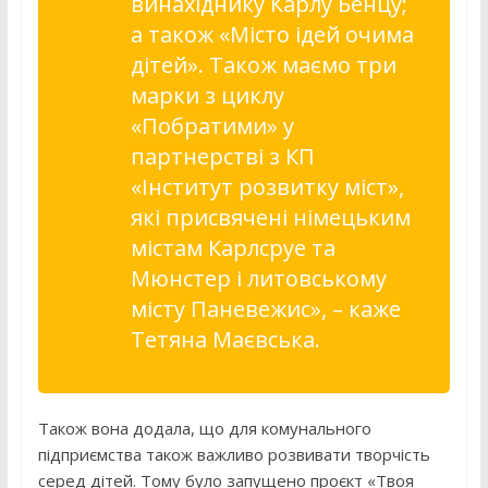
винахіднику Карлу Бенцу;
а також «Місто ідей очима
дітей». Також маємо три
марки з циклу
«Побратими» у
партнерстві з КП
«Інститут розвитку міст»,
які присвячені німецьким
містам Карлсруе та
Мюнстер і литовському
місту Паневежис»,
– каже
Тетяна Маєвська.
Також вона додала, що для комунального
підприємства також важливо розвивати творчість
серед дітей. Тому було запущено проєкт «Твоя