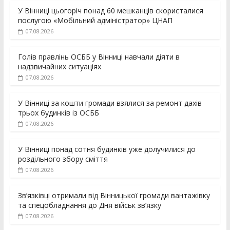
У Вінниці цьогоріч понад 60 мешканців скористалися
послугою «Мобільний адміністратор» ЦНАП
07.08.2026
Голів правлінь ОСББ у Вінниці навчали діяти в
надзвичайних ситуаціях
07.08.2026
У Вінниці за кошти громади взялися за ремонт дахів
трьох будинків із ОСББ
07.08.2026
У Вінниці понад сотня будинків уже долучилися до
роздільного збору сміття
07.08.2026
Зв’язківці отримали від Вінницької громади вантажівку
та спецобладнання до Дня військ зв’язку
07.08.2026