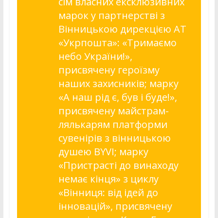
сім власних ексклюзивних
марок у партнерстві з
Вінницькою дирекцією АТ
«Укрпошта»: «Тримаємо
небо України!»,
присвячену героїзму
наших захисників; марку
«А наш рід є, був і буде!»,
присвячену майстрам-
лялькарям платформи
сувенірів з вінницькою
душею BYVI; марку
«Пристрасті до винаходу
немає кінця» з циклу
«Вінниця: від ідей до
інновацій», присвячену