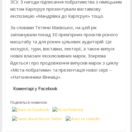
ЗСУ. З нагоди підписання побратимства з німецьким
містом Карлсруе презентували виставкову
експозицію «Мандрівка до Карлсруе» тощо.
За словами Тетяни Маєвської, на цей рік
запланували понад 30 прем’єрних проєктів різного
масштабу та для різних цільових аудиторій. Це
екскурсії, тури, виставки, лекторії, а також випуск
нових власних ексклюзивних марок. Зокрема
йдеться і про продовження випусків марок з циклу
«Міста-побратими» та презентація нової серії –
«Натхненники Вінниці».
Коментарі у Facebook
Поділиться новиною