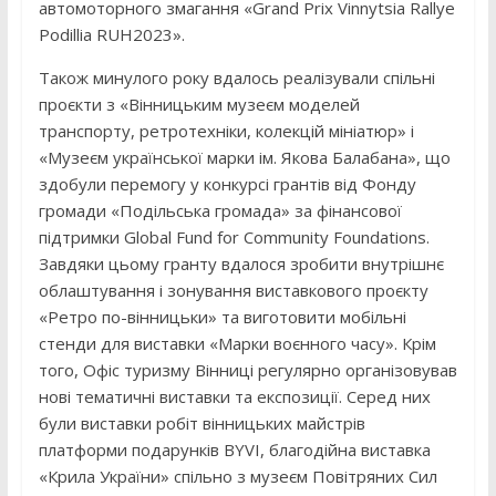
автомоторного змагання «Grand Prix Vinnytsia Rallye
Podillia RUH2023».
Також минулого року вдалось реалізували спільні
проєкти з «Вінницьким музеєм моделей
транспорту, ретротехніки, колекцій мініатюр» і
«Музеєм української марки ім. Якова Балабана», що
здобули перемогу у конкурсі грантів від Фонду
громади «Подільська громада» за фінансової
підтримки Global Fund for Community Foundations.
Завдяки цьому гранту вдалося зробити внутрішнє
облаштування і зонування виставкового проєкту
«Ретро по-вінницьки» та виготовити мобільні
стенди для виставки «Марки воєнного часу». Крім
того, Офіс туризму Вінниці регулярно організовував
нові тематичні виставки та експозиції. Серед них
були виставки робіт вінницьких майстрів
платформи подарунків BYVI, благодійна виставка
«Крила України» спільно з музеєм Повітряних Сил