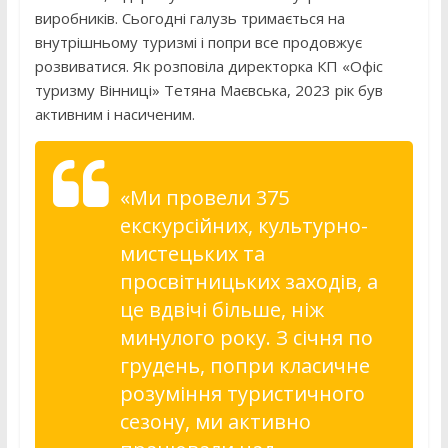
виробників. Сьогодні галузь тримається на
внутрішньому туризмі і попри все продовжує
розвиватися. Як розповіла директорка КП «Офіс
туризму Вінниці» Тетяна Маєвська, 2023 рік був
активним і насиченим.
«Ми провели 375
екскурсійних, культурно-
мистецьких та
просвітницьких заходів, а
це вдвічі більше, ніж
минулого року. З січня по
грудень, попри класичне
розуміння туристичного
сезону, ми активно