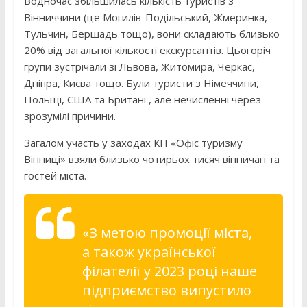
Водночас збільшилась кількість туристів з
Вінниччини (це Могилів-Подільський, Жмеринка,
Тульчин, Бершадь тощо), вони складають близько
20% від загальної кількості екскурсантів. Цьогоріч
групи зустрічали зі Львова, Житомира, Черкас,
Дніпра, Києва тощо. Були туристи з Німеччини,
Польщі, США та Британії, але нечисленні через
зрозумілі причини.
Загалом участь у заходах КП «Офіс туризму
Вінниці» взяли близько чотирьох тисяч вінничан та
гостей міста.
«З метою промоції міста,
а також української
філателії у 2023 році наше
підприємство випустило