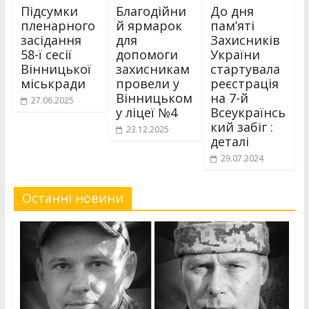
Підсумки
Благодійни
До дня
пленарного
й ярмарок
пам’яті
засідання
для
Захисників
58-ї сесії
допомоги
України
Вінницької
захисникам
стартувала
міськради
провели у
реєстрація
Вінницьком
на 7-й
27.06.2025
у ліцеї №4
Всеукраїнсь
кий забіг :
23.12.2025
деталі
29.07.2024
Останні новини