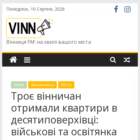
Skip
Понеділок, 10 Серпня, 2026
to
content
Вінниця FM: на хвилі вашого міста
News
Вінниччина
Місто
Троє вінничан
отримали квартири в
десятиповерхівці:
військові та освітянка