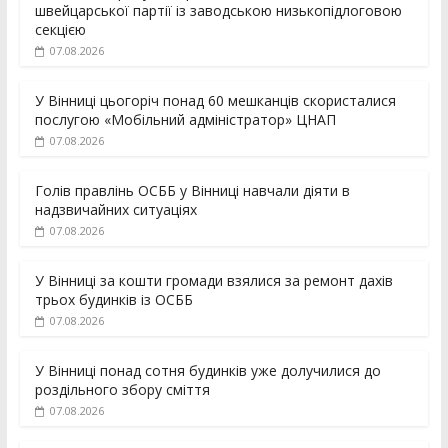
швейцарської партії із заводською низькопідлоговою
секцією
07.08.2026
У Вінниці цьогоріч понад 60 мешканців скористалися
послугою «Мобільний адміністратор» ЦНАП
07.08.2026
Голів правлінь ОСББ у Вінниці навчали діяти в
надзвичайних ситуаціях
07.08.2026
У Вінниці за кошти громади взялися за ремонт дахів
трьох будинків із ОСББ
07.08.2026
У Вінниці понад сотня будинків уже долучилися до
роздільного збору сміття
07.08.2026