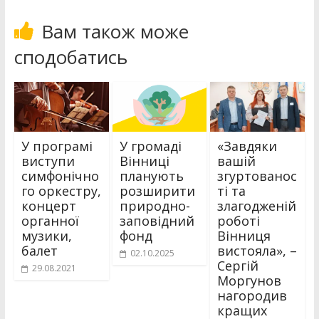
Вам також може
сподобатись
У програмі
У громаді
«Завдяки
виступи
Вінниці
вашій
симфонічно
планують
згуртованос
го оркестру,
розширити
ті та
концерт
природно-
злагодженій
органної
заповідний
роботі
музики,
фонд
Вінниця
балет
вистояла», –
02.10.2025
Сергій
29.08.2021
Моргунов
нагородив
кращих