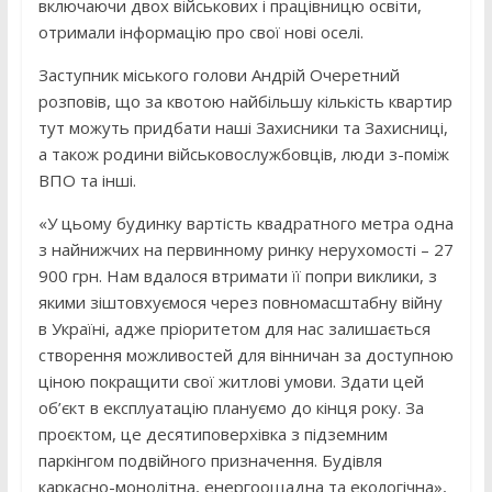
включаючи двох військових і працівницю освіти,
отримали інформацію про свої нові оселі.
Заступник міського голови Андрій Очеретний
розповів, що за квотою найбільшу кількість квартир
тут можуть придбати наші Захисники та Захисниці,
а також родини військовослужбовців, люди з-поміж
ВПО та інші.
«У цьому будинку вартість квадратного метра одна
з найнижчих на первинному ринку нерухомості – 27
900 грн. Нам вдалося втримати її попри виклики, з
якими зіштовхуємося через повномасштабну війну
в Україні, адже пріоритетом для нас залишається
створення можливостей для вінничан за доступною
ціною покращити свої житлові умови. Здати цей
об’єкт в експлуатацію плануємо до кінця року. За
проєктом, це десятиповерхівка з підземним
паркінгом подвійного призначення. Будівля
каркасно-монолітна, енергоощадна та екологічна»,