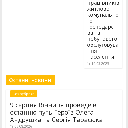
працівників
житлово-
комунально
го
господарст
ва та
побутового
обслуговува
ння
населення
16.03.2023
Останні новини
Без рубрики
9 серпня Вінниця проведе в
останню путь Героїв Олега
Андрушка та Сергія Тарасюка
09.08.2026