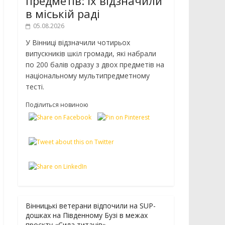
предметів: їх відзначили
в міській раді
05.08.2026
У Вінниці відзначили чотирьох
випускників шкіл громади, які набрали
по 200 балів одразу з двох предметів на
національному мультипредметному
тесті.
Поділиться новиною
Вінницькі ветерани відпочили на SUP-
дошках на Південному Бузі в межах
проєкту «Сила титанів»