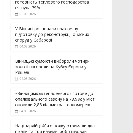
готовність теплового господарства
сягнула 79%
05.08.2026
У Вінниці розпочали практичну
підготовку до реконструкції очисних
споруд у Сабарові
04.08.2026
Вінницькі сумоїсти вибороли чотири
золоті нагороди на Кубку Європи у
Ряшеві
04.08.2026
«Вінницяміськтеплоенерго» готове до
опалювального сезону на 78,9%: у місті
оновили 2,88 кілометра тепломереж
04.08.2026
Нацгвардійці 40-го полку отримали два
пікапи та три наземні роботизовані