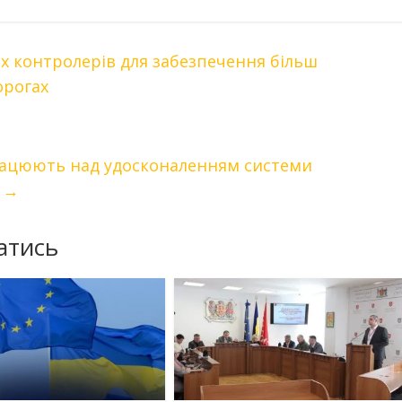
 контролерів для забезпечення більш
орогах
працюють над удосконаленням системи
и
→
атись