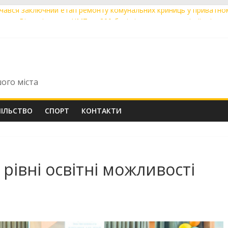
очався заключний етап ремонту комунальних криниць у приватно
ки з Вінниці склали НМТ на 200 балів із двох предметів: їх відзна
рани відпочили на SUP-дошках на Південному Бузі в межах проєкт
іналістів «Майстерні міських екскурсій» отримали сертифікати з
иці відбудеться чергове засідання виконавчого комітету міської 
шого міста
ПІЛЬСТВО
СПОРТ
КОНТАКТИ
рівні освітні можливості