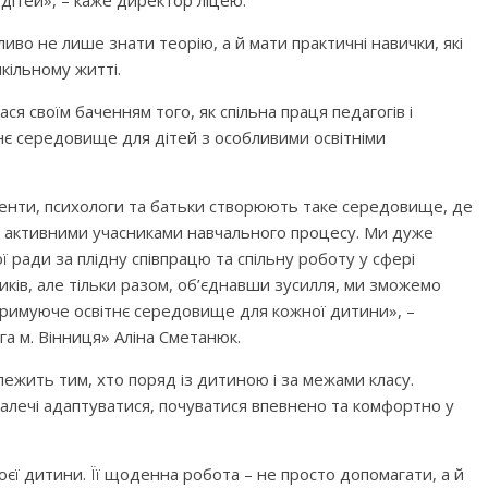
во не лише знати теорію, а й мати практичні навички, які
кільному житті.
ся своїм баченням того, як спільна праця педагогів і
нє середовище для дітей з особливими освітніми
стенти, психологи та батьки створюють таке середовище, де
и активними учасниками навчального процесу. Ми дуже
ї ради за плідну співпрацю та спільну роботу у сфері
иків, але тільки разом, об’єднавши зусилля, ми зможемо
дтримуюче освітнє середовище для кожної дитини», –
а м. Вінниця» Аліна Сметанюк.
лежить тим, хто поряд із дитиною і за межами класу.
малечі адаптуватися, почуватися впевнено та комфортно у
оєї дитини. Її щоденна робота – не просто допомагати, а й