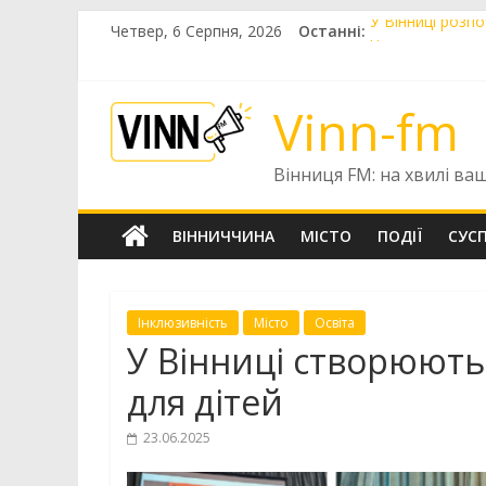
Skip
Четвер, 6 Серпня, 2026
Останні:
У Вінниці розп
to
Чотири випускни
content
Вінницькі вете
У Вінниці 12 ф
Vinn-fm
6 серпня у Вінн
Вінниця FM: на хвилі ва
ВІННИЧЧИНА
МІСТО
ПОДІЇ
СУС
Інклюзивність
Місто
Освіта
У Вінниці створюють 
для дітей
23.06.2025