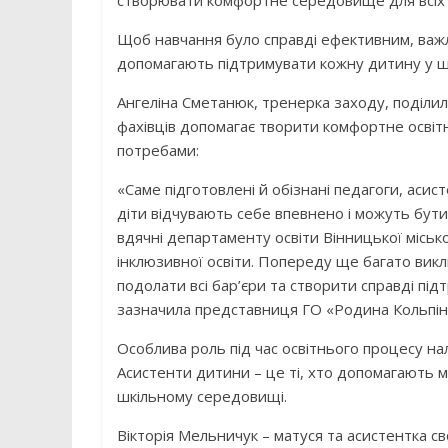
Щоб навчання було справді ефективним, важли
допомагають підтримувати кожну дитину у ш
Ангеліна Сметанюк, тренерка заходу, поділила
фахівців допомагає творити комфортне освіт
потребами:
«Саме підготовлені й обізнані педагоги, аси
діти відчувають себе впевнено і можуть бут
вдячні департаменту освіти Вінницької місько
інклюзивної освіти. Попереду ще багато викл
подолати всі бар’єри та створити справді пі
зазначила представниця ГО «Родина Кольпінг
Особлива роль під час освітнього процесу на
Асистенти дитини – це ті, хто допомагають 
шкільному середовищі.
Вікторія Мельничук – матуся та асистентка св