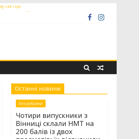
му секторі
чили в міській раді
у «Сила титанів»
а авторські маршрути єврейською спадщиною
ради
Останні новини
Без рубрики
Чотири випускники з
Вінниці склали НМТ на
200 балів із двох