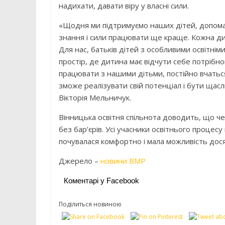
надихати, давати віру у власні сили.
«Щодня ми підтримуємо наших дітей, допомаг
знання і сили працювати ще краще. Кожна ди
Для нас, батьків дітей з особливими освітнім
простір, де дитина має відчути себе потрібно
працювати з нашими дітьми, постійно вчаться
зможе реалізувати свій потенціал і бути щас
Вікторія Мельничук.
Вінницька освітня спільнота доводить, що ч
без бар’єрів. Усі учасники освітнього проце
почувалася комфортно і мала можливість дося
Джерело –
новини ВМР
Коментарі у Facebook
Поділиться новиною