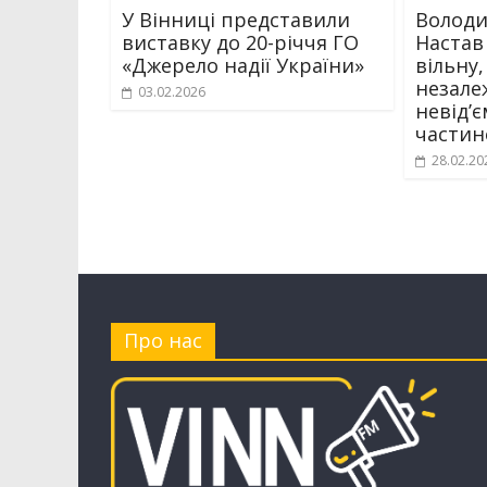
У Вінниці представили
Володи
виставку до 20-річчя ГО
Настав
«Джерело надії України»
вільну,
незале
03.02.2026
невідʼ
частин
28.02.20
Про нас