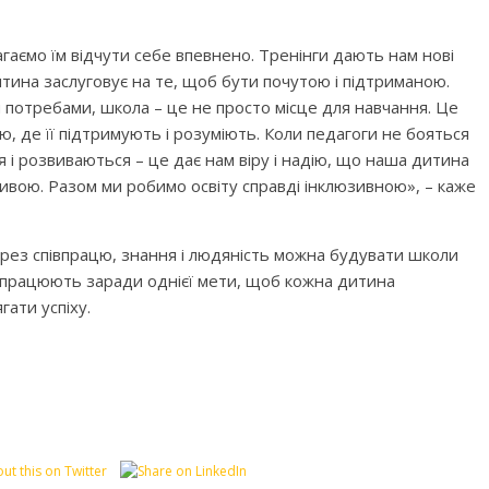
аємо їм відчути себе впевнено. Тренінги дають нам нові
тина заслуговує на те, щоб бути почутою і підтриманою.
и потребами, школа – це не просто місце для навчання. Це
ю, де її підтримують і розуміють. Коли педагоги не бояться
 і розвиваються – це дає нам віру і надію, що наша дитина
ливою. Разом ми робимо освіту справді інклюзивною», – каже
ерез співпрацю, знання і людяність можна будувати школи
су працюють заради однієї мети, щоб кожна дитина
гати успіху.