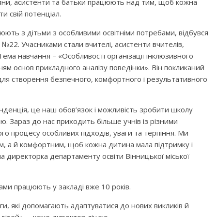
яни, асистенти та батьки працюють над тим, щоб кожна
и свій потенціал.
цюють з дітьми з особливими освітніми потребами, відбувся
 №22. Учасниками стали вчителі, асистенти вчителів,
 Тема навчання – «Особливості організації інклюзивного
ням основ прикладного аналізу поведінки». Він покликаний
 для створення безпечного, комфортного і результативного
енденція, це наш обов’язок і можливість зробити школу
ю. Зараз до нас приходить більше учнів із різними
ого процесу особливих підходів, уваги та терпіння. Ми
м, а й комфортним, щоб кожна дитина мала підтримку і
ла директорка департаменту освіти Вінницької міської
ами працюють у закладі вже 10 років.
ги, які допомагають адаптуватися до нових викликів й
ітей», – каже директор ліцею.