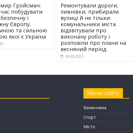
мир Гройсман:
Ремонтували дороги,
 час побудувати
ливнівки, прибирали
 безпечну і
вулиці й не тільки:
жну Європу,
комунальники міста
ємною та сильною
відзвітували про
ою якої є Україна
виконану роботу і
розповіли про плани на
25
весняний період
30.03.2023
Меню сайту
Вінниччина
Спорт
Місто