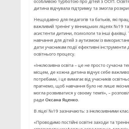
особливою турботою про дітей з ООП. Освіт
дитина відчувала підтримку та змогла розкрит
Нещодавно для педагогів та батьків, які пра
важливий тренінг у вінницьких ліцеях №19 та
асистенти дитини, психологи та інші фахівці.
навчання для дітей з аутизмом із використан
дати учасникам події ефективні інструменти
освітнього процесу.
«Інклюзивна освіта – це не просто сучасна т
місцем, де кожна дитина відчує себе важливо
потребами, і це вимагає від учасників освітнь
прагнемо, щоб навчання було не лише якісни
могла розвиватися у своєму темпі», – розпові
ради
Оксана Яценко
.
В ліцеї №19 зазначають: з інклюзивними клас
«Проводимо постійні освітні заходи та тренін
створювати комфортне середовище для всіх д