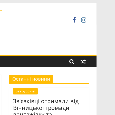
і
ормує про ремонти на комунальних мережах
Останні новини
Без рубрики
Зв’язківці отримали від
Вінницької громади
вантажівку та