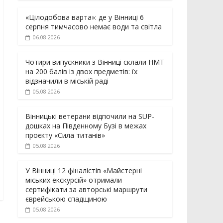
«Цілодобова варта»: де у Вінниці 6
серпня тимчасово немає води та світла
06.08.2026
Чотири випускники з Вінниці склали НМТ
на 200 балів із двох предметів: їх
відзначили в міській раді
05.08.2026
Вінницькі ветерани відпочили на SUP-
дошках на Південному Бузі в межах
проєкту «Сила титанів»
05.08.2026
У Вінниці 12 фіналістів «Майстерні
міських екскурсій» отримали
сертифікати за авторські маршрути
єврейською спадщиною
05.08.2026