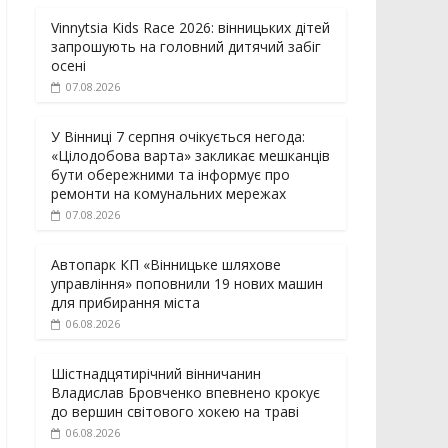
Vinnytsia Kids Race 2026: вінницьких дітей
запрошують на головний дитячий забіг
осені
07.08.2026
У Вінниці 7 серпня очікується негода:
«Цілодобова варта» закликає мешканців
бути обережними та інформує про
ремонти на комунальних мережах
07.08.2026
Автопарк КП «Вінницьке шляхове
управління» поповнили 19 нових машин
для прибирання міста
06.08.2026
Шістнадцятирічний вінничанин
Владислав Бровченко впевнено крокує
до вершин світового хокею на траві
06.08.2026