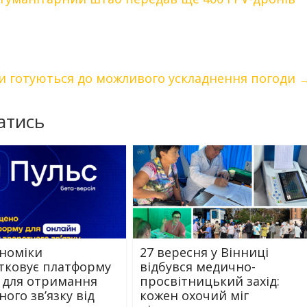
и готуються до можливого ускладнення погоди
атись
номіки
27 вересня у Вінниці
тковує платформу
відбувся медично-
” для отримання
просвітницький захід:
ого зв’язку від
кожен охочий міг