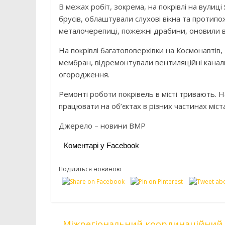
В межах робіт, зокрема, на покрівлі на вулиц
брусів, облаштували слухові вікна та протип
металочерепиці, пожежні драбини, оновили 
На покрівлі багатоповерхівки на Космонавтів
мембран, відремонтували вентиляційні канал
огородження.
Ремонті роботи покрівель в місті тривають. 
працювати на об’єктах в різних частинах міста
Джерело – новини ВМР
Коментарі у Facebook
Поділиться новиною
←
Міжрегіональний координаційний 