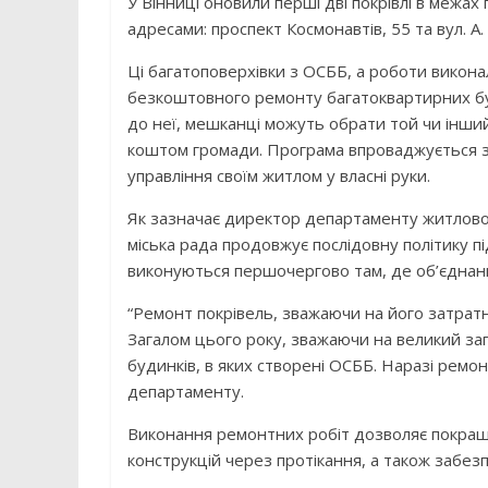
У Вінниці оновили перші дві покрівлі в межах
адресами: проспект Космонавтів, 55 та вул. А. 
Ці багатоповерхівки з ОСББ, а роботи вико
безкоштовного ремонту багатоквартирних буди
до неї, мешканці можуть обрати той чи інши
коштом громади. Програма впроваджується з 
управління своїм житлом у власні руки.
Як зазначає директор департаменту житловог
міська рада продовжує послідовну політику п
виконуються першочергово там, де об’єднанн
“Ремонт покрівель, зважаючи на його затратні
Загалом цього року, зважаючи на великий за
будинків, в яких створені ОСББ. Наразі ремон
департаменту.
Виконання ремонтних робіт дозволяє покращ
конструкцій через протікання, а також забе