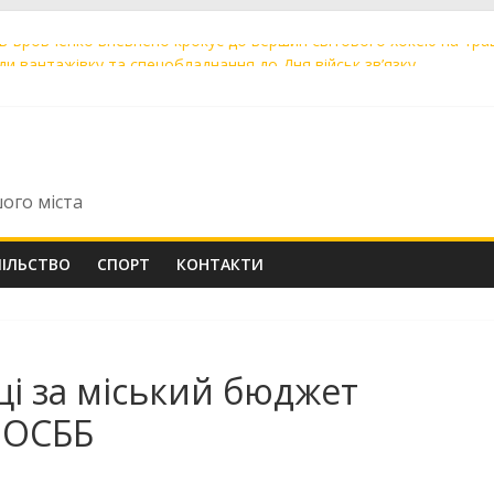
в Бровченко впевнено крокує до вершин світового хокею на трав
ади вантажівку та спецобладнання до Дня військ зв’язку
ей запрошують на головний дитячий забіг осені
 «Цілодобова варта» закликає мешканців бути обережними та інф
іння» поповнили 19 нових машин для прибирання міста
шого міста
ПІЛЬСТВО
СПОРТ
КОНТАКТИ
ці за міський бюджет
 ОСББ