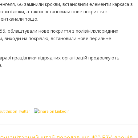
і Янгеля, 66 замінили крокви, встановили елементи каркаса з
ожежні люки, а також встановили нове покриття з
вентканали тощо.
, 55, облаштували нове покриття з полівінілхлоридних
и, виходи на покрівлю, встановили нове перильне
Наразі працівники підрядних організацій продовжують
.
гуманітарний штаб передав ще 400 FPV-дронів