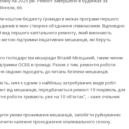
 плану на 2025 рік. Ремонт завершено в будинках за
Янгеля, 66.
нали коштом бюджету громади в межах програми першого
нків в яких створені об’єднання співвласників. Відповідно
й вид першого капітального ремонту, який виконають
метою підтримки ініціативних мешканців, які беруть
о господарства міськради Віталій Місецький, таким чином
ідтримки ОСББ в громаді. Разом з тим, ремонтні роботи
я свідомо підходять до питань безпеки мешканців.
сть, нині є одним з найбільш затребуваних видів робіт.
пит від мешканців, передбачається ремонт 19 покрівель для
тні роботи тривають уже на 10 об’єктах”, – каже очільник
ити умови проживання мешканців, запобігти руйнуванню
зпечити належне проходження опалювального сезону.