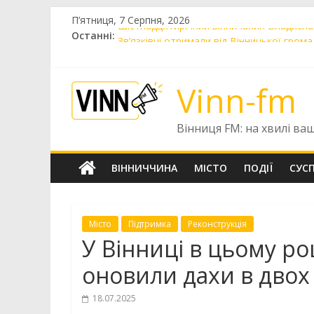
Skip
П’ятниця, 7 Серпня, 2026
to
Останні:
Шістнадцятирічний вінничанин Владисла
content
Зв’язківці отримали від Вінницької гром
Vinnytsia Kids Race 2026: вінницьких діт
У Вінниці 7 серпня очікується негода:
Vinn-fm
Автопарк КП «Вінницьке шляхове управл
Вінниця FM: на хвилі ва
ВІННИЧЧИНА
МІСТО
ПОДІЇ
СУС
Місто
Підтримка
Реконструкція
У Вінниці в цьому ро
оновили дахи в двох
18.07.2025