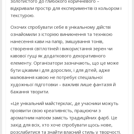
золотистого до глибокого коричневого –
відкривали простір для експериментів із кольором і
текстурою.
Охочих спробувати себе в унікальному дійстві
ознайомили з історією виникнення та технікою
нанесення кави на папір, змішування тонів,
створення світлотіней і використання зерен чи
кавової гущі як додаткового декоративного
елементу. Організатори зазначають, що це може
бути цікавим і для дорослих, і для дітей, адже
малювання кавою не потребує спеціальної
художньої підготовки – важливі лише фантазія й
бажання творити.
«Це унікальний майстерклас, де учасники можуть
проявити свою креативність, працюючи з
ароматним напоєм замість традиційних фарб. Це
захід для всіх, хто хоче спробувати щось нове,
розслабитися та знайти власний стиль у творчості.