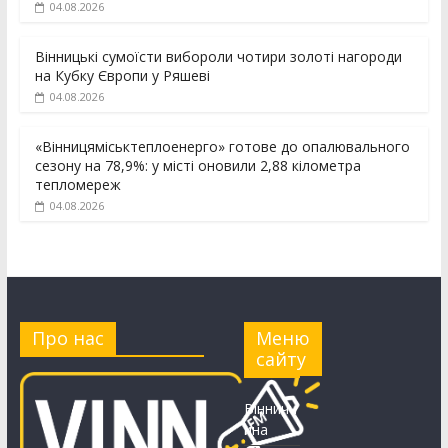
04.08.2026
Вінницькі сумоїсти вибороли чотири золоті нагороди
на Кубку Європи у Ряшеві
04.08.2026
«Вінницяміськтеплоенерго» готове до опалювального
сезону на 78,9%: у місті оновили 2,88 кілометра
тепломереж
04.08.2026
Про нас
Меню
сайту
Вінничч
ина