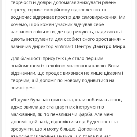
творчості й довіри допомагає знижувати рівень
стресу, сприяє емоційному відновленню та
водночас відкриває простір для самовираження. Ми
хочемо, щоб кожен учасник відчував себе
частиною спільноти, де підтримують, надихають і
дають інструменти для особистісного зростання» –
зазначив директор VinSmart Центру
Дмитро Мира
.
Для більшості присутніх це стало першим
знайомством із технікою малювання кавою. Вони
відзначили, що процес виявився не лише цікавим і
творчим, а й допоміг по-новому подивитися на
звичні речі.
«Я дуже була заінтригована, коли побачила анонс,
адже звикла до стандартних інструментів
малювання, як-то пензлики чи фарба. Але мені
допоміг цей захід відволіктися від буденності та
зрозуміти, що я можу більше. Доповнила
атмосферу класична музика, що грала під час