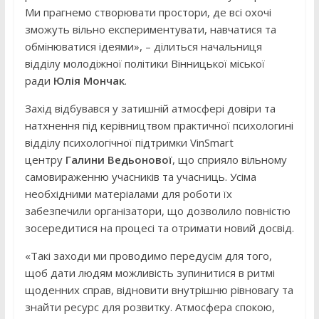
Ми прагнемо створювати простори, де всі охочі
зможуть вільно експериментувати, навчатися та
обмінюватися ідеями», – ділиться начальниця
відділу молодіжної політики Вінницької міської
ради
Юлія Мончак
.
Захід відбувався у затишній атмосфері довіри та
натхнення під керівництвом практичної психологині
відділу психологічної підтримки VinSmart
центру
Галини Ведьонової
, що сприяло вільному
самовираженню учасників та учасниць. Усіма
необхідними матеріалами для роботи їх
забезпечили організатори, що дозволило повністю
зосередитися на процесі та отримати новий досвід.
«Такі заходи ми проводимо передусім для того,
щоб дати людям можливість зупинитися в ритмі
щоденних справ, відновити внутрішню рівновагу та
знайти ресурс для розвитку. Атмосфера спокою,