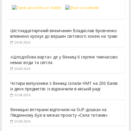
Шістнадцятирічний вінничанин Владислав Бровченко
впевнено крокує до вершин світового хокею на траві
06.08.2026
«Цілодобова варта»: де у Вінниці 6 серпня тимчасово
немає води та світла
06.08.2026
Чотири випускники з Вінниці склали НМТ на 200 балів
із двох предметів: їх відзначили в міській раді
05.08.2026
Вінницькі ветерани відпочили на SUP-дошках на
Південному Бузі в межах проєкту «Сила титанів»
05.08.2026