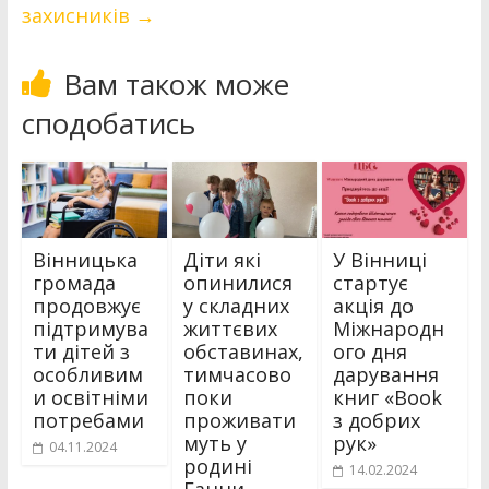
захисників
→
Вам також може
сподобатись
Вінницька
Діти які
У Вінниці
громада
опинилися
стартує
продовжує
у складних
акція до
підтримува
життєвих
Міжнародн
ти дітей з
обставинах,
ого дня
особливим
тимчасово
дарування
и освітніми
поки
книг «Book
потребами
проживати
з добрих
муть у
рук»
04.11.2024
родині
14.02.2024