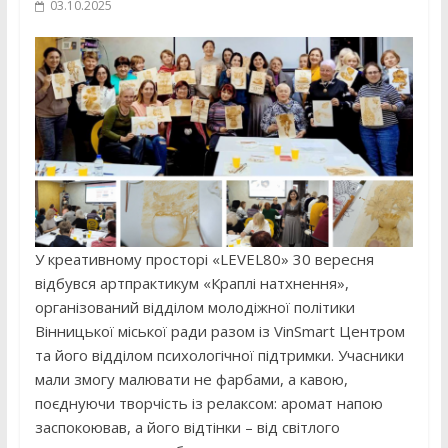
03.10.2025
У креативному просторі «LEVEL80» 30 вересня
відбувся артпрактикум «Краплі натхнення»,
організований відділом молодіжної політики
Вінницької міської ради разом із VinSmart Центром
та його відділом психологічної підтримки. Учасники
мали змогу малювати не фарбами, а кавою,
поєднуючи творчість із релаксом: аромат напою
заспокоював, а його відтінки – від світлого