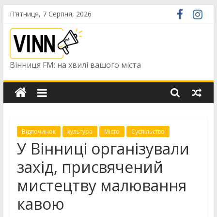
Skip
П’ятниця, 7 Серпня, 2026
to
content
Вінниця FM: на хвилі вашого міста
Відпочинок
культура
Місто
Суспільство
У Вінниці організували
захід, присвячений
мистецтву малювання
кавою