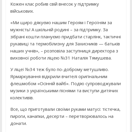
Кожен клас робив свій внесок у підтримку
військових.
«Ми щиро дякуємо нашим Героям і Героїням за
мужність! А шкільній родині – за підтримку. За
зібрані кошти плануємо придбати старлінк, тактичні
рукавиці та термобілизну для Захисників — батьків
наших учнів», – розповіла заступниця директора з
виховної роботи ліцею №31 Наталія Тямушева.
У ліцеї №34 теж було по-доброму метушливо.
Ярмаркування відкрили вчителі оригінальним
флешмобом «Осінній вайб». Подію супроводжували
музики з українськими піснями та виступи дитячих
колективів.
Все, що приготували своїми руками матусі: тістечка,
пироги, канапки, десерти – перетворювалось на
донати.