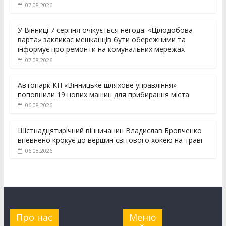
07.08.2026
У Вінниці 7 серпня очікується негода: «Цілодобова
варта» закликає мешканців бути обережними та
інформує про ремонти на комунальних мережах
07.08.2026
Автопарк КП «Вінницьке шляхове управління»
поповнили 19 нових машин для прибирання міста
06.08.2026
Шістнадцятирічний вінничанин Владислав Бровченко
впевнено крокує до вершин світового хокею на траві
06.08.2026
Про нас
Меню