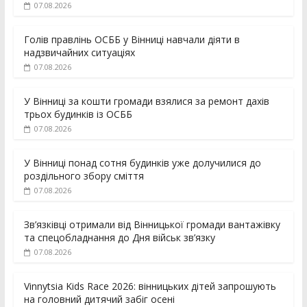
07.08.2026
Голів правлінь ОСББ у Вінниці навчали діяти в
надзвичайних ситуаціях
07.08.2026
У Вінниці за кошти громади взялися за ремонт дахів
трьох будинків із ОСББ
07.08.2026
У Вінниці понад сотня будинків уже долучилися до
роздільного збору сміття
07.08.2026
Зв’язківці отримали від Вінницької громади вантажівку
та спецобладнання до Дня військ зв’язку
07.08.2026
Vinnytsia Kids Race 2026: вінницьких дітей запрошують
на головний дитячий забіг осені