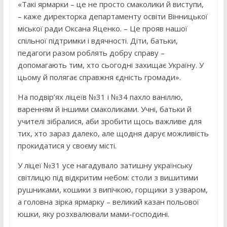
«Такі ярмарки – це не просто смаколики й виступи,
– каже директорка департаменту освіти Вінницької
міської ради Оксана Яценко. – Це прояв нашої
спільної підтримки і вдячності. Діти, батьки,
педагоги разом роблять добру справу –
допомагають тим, хто сьогодні захищає Україну. У
цьому й полягає справжня єдність громади».
На подвір’ях ліцеїв №31 і №34 пахло ваніллю,
варенням й іншими смаколиками. Учні, батьки й
учителі зібралися, аби зробити щось важливе для
тих, хто зараз далеко, але щодня дарує можливість
прокидатися у своєму місті.
У ліцеї №31 усе нагадувало затишну українську
світлицю під відкритим небом: столи з вишитими
рушниками, кошики з випічкою, горщики з узваром,
а головна зірка ярмарку – великий казан польової
юшки, яку розхвалювали мами-господині.