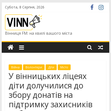
Skip
Субота, 8 Серпня, 2026
to
content
Вінниця FM: на хвилі вашого міста
Війна
Волонтери
Діти
Місто
У вінницьких ліцеях
діти долучилися до
збору донатів на
підтримку захисників