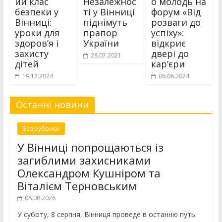
ий клас
Незалежнос
о молодь на
безпеки у
ті у Вінниці
форум «Від
Вінниці:
піднімуть
розваги до
уроки для
прапор
успіху»:
здоров’я і
України
відкриє
захисту
двері до
28.07.2021
дітей
кар’єри
19.12.2024
06.06.2024
Останні новини
Без рубрики
У Вінниці попрощаються із
загиблими захисниками
Олександром Кушніром та
Віталієм Терновським
08.08.2026
У суботу, 8 серпня, Вінниця проведе в останню путь