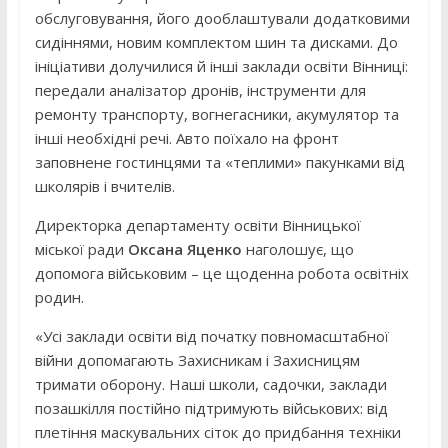
обслуговування, його дооблаштували додатковими
сидіннями, новим комплектом шин та дисками. До
ініціативи долучилися й інші заклади освіти Вінниці:
передали аналізатор дронів, інструменти для
ремонту транспорту, вогнегасники, акумулятор та
інші необхідні речі. Авто поїхало на фронт
заповнене гостинцями та «теплими» пакунками від
школярів і вчителів.
Директорка департаменту освіти Вінницької
міської ради
Оксана Яценко
наголошує, що
допомога військовим – це щоденна робота освітніх
родин.
«Усі заклади освіти від початку повномасштабної
війни допомагають Захисникам і Захисницям
тримати оборону. Наші школи, садочки, заклади
позашкілля постійно підтримують військових: від
плетіння маскувальних сіток до придбання техніки