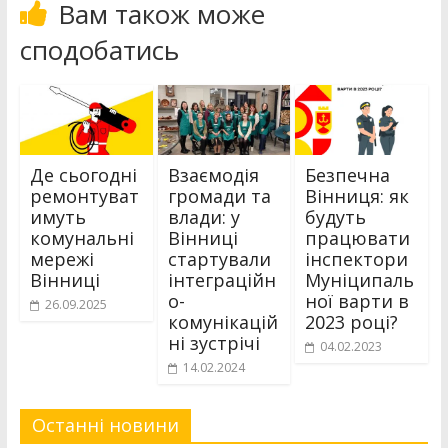
Вам також може
сподобатись
Де сьогодні
Взаємодія
Безпечна
ремонтуват
громади та
Вінниця: як
имуть
влади: у
будуть
комунальні
Вінниці
працювати
мережі
стартували
інспектори
Вінниці
інтеграційн
Муніципаль
о-
ної варти в
26.09.2025
комунікацій
2023 році?
ні зустрічі
04.02.2023
14.02.2024
Останні новини