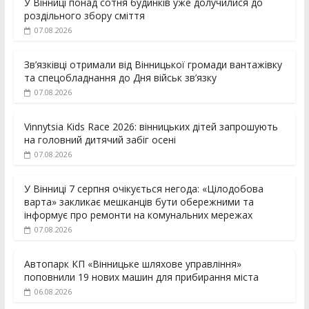
У Вінниці понад сотня будинків уже долучилися до
роздільного збору сміття
07.08.2026
Зв’язківці отримали від Вінницької громади вантажівку
та спецобладнання до Дня військ зв’язку
07.08.2026
Vinnytsia Kids Race 2026: вінницьких дітей запрошують
на головний дитячий забіг осені
07.08.2026
У Вінниці 7 серпня очікується негода: «Цілодобова
варта» закликає мешканців бути обережними та
інформує про ремонти на комунальних мережах
07.08.2026
Автопарк КП «Вінницьке шляхове управління»
поповнили 19 нових машин для прибирання міста
06.08.2026