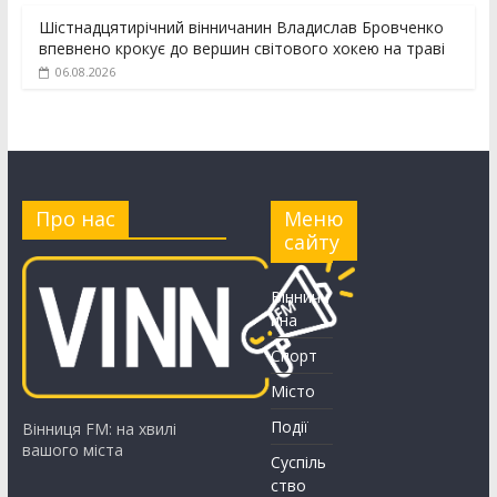
Шістнадцятирічний вінничанин Владислав Бровченко
впевнено крокує до вершин світового хокею на траві
06.08.2026
Про нас
Меню
сайту
Вінничч
ина
Спорт
Місто
Події
Вінниця FM: на хвилі
вашого міста
Суспіль
ство