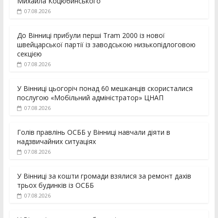
Михайла Коцюбинського
07.08.2026
До Вінниці прибули перші Tram 2000 із нової
швейцарської партії із заводською низькопідлоговою
секцією
07.08.2026
У Вінниці цьогоріч понад 60 мешканців скористалися
послугою «Мобільний адміністратор» ЦНАП
07.08.2026
Голів правлінь ОСББ у Вінниці навчали діяти в
надзвичайних ситуаціях
07.08.2026
У Вінниці за кошти громади взялися за ремонт дахів
трьох будинків із ОСББ
07.08.2026