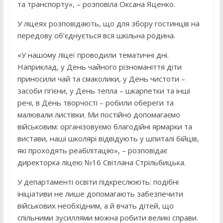
та транспорту», – розповіла Оксана Яценко.
У ліцеях розповідають, що для збору гостинців на
передову об’єднується вся шкільна родина.
«У нашому ліцеї проводили тематичні дні.
Наприклад, у День чайного різноманіття діти
приносили чай та смаколики, у День чистоти –
засоби гігієни, у День тепла – шкарпетки та інші
речі, в День творчості – робили обереги та
малювали листівки. Ми постійно допомагаємо
військовим: організовуємо благодійні ярмарки та
вистави, наші школярі відвідують у шпиталі бійців,
які проходять реабілітацію», – розповідає
директорка ліцею №16 Світлана Стрільбицька.
У департаменті освіти підкреслюють: подібні
ініціативи не лише допомагають забезпечити
військових необхідним, а й вчать дітей, що
спільними зусиллями можна робити великі справи.