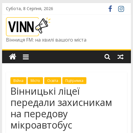
Skip
Субота, 8 Серпня, 2026
to
content
Вінниця FM: на хвилі вашого міста
Війна
Місто
Освіта
Підтримка
Вінницькі ліцеї
передали захисникам
на передову
мікроавтобус