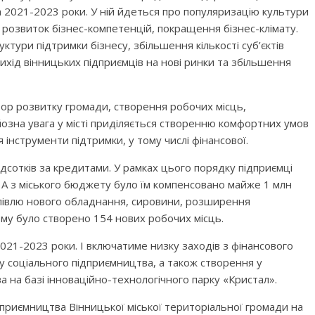
а 2021-2023 роки. У ній йдеться про популяризацію культури
 розвиток бізнес-компетенцій, покращення бізнес-клімату.
ктури підтримки бізнесу, збільшення кількості суб’єктів
ихід вінницьких підприємців на нові ринки та збільшення
тор розвитку громади, створення робочих місць,
зна увага у місті приділяється створенню комфортних умов
інструменти підтримки, у тому числі фінансової.
ідсотків за кредитами. У рамках цього порядку підприємці
. А з міського бюджету було їм компенсовано майже 1 млн
купівлю нового обладнання, сировини, розширення
му було створено 154 нових робочих місць.
021-2023 роки. І включатиме низку заходів з фінансового
у соціального підприємництва, а також створення у
 на базі інноваційно-технологічного парку «Кристал».
приємництва Вінницької міської територіальної громади на