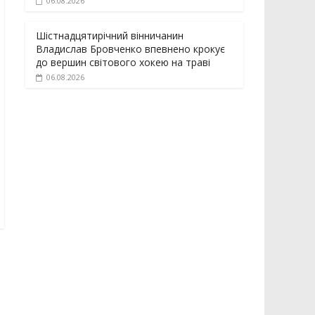
06.08.2026
Шістнадцятирічний вінничанин
Владислав Бровченко впевнено крокує
до вершин світового хокею на траві
06.08.2026