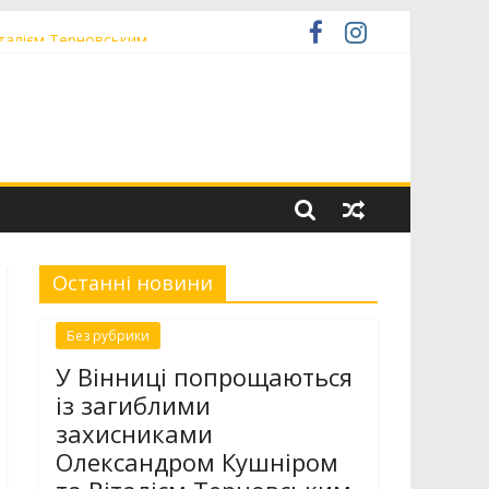
італієм Терновським
 низькопідлоговою секцією
іністратор» ЦНАП
Останні новини
Без рубрики
У Вінниці попрощаються
із загиблими
захисниками
Олександром Кушніром