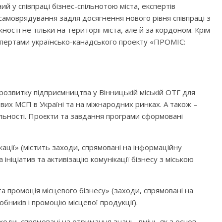
 у співпраці бізнес-спільнотою міста, експертів
 самоврядування задля досягнення нового рівня співпраці з
сті не тільки на території міста, але й за кордоном. Крім
спертами українсько-канадського проекту «ПРОМІС:
розвитку підприємництва у Вінницькій міській ОТГ для
их МСП в Україні та на міжнародних ринках. А також –
льності. Проєкти та завдання програми сформовані
ції» (містить заходи, спрямовані на інформаційну
 ініціатив та активізацію комунікації бізнесу з міською
а промоція місцевого бізнесу» (заходи, спрямовані на
бників і промоцію місцевої продукції).
ходи, спрямовані на отримання знань, вмінь як з основ