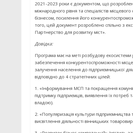
2021-2023 роки є документом, що розроблений
міжнародного рівня та спеціалістів місцевого
бізнесом, посилення його конкурентоспроможно
того, цей документ розроблено спільно з ек
Партнерство для розвитку міст».
Довідка:
Програма має на меті розбудову екосистеми 
забезпечення конкурентоспроможності місцев
залучення населення до підприємницької дія
відповідно до 4 стратегічних цілей:
1. «Інформування МСП та покращення комуніка
підтримку підприємців, виявлення їх потреб та
владою).
2. «Популяризація культури підприємництва т
висвітлення діяльності вінницьких товаровиро
3. «Розвиток бізнес-компетенцій» (містить за