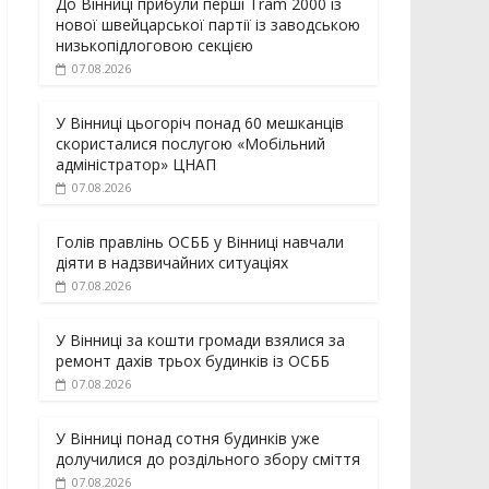
До Вінниці прибули перші Tram 2000 із
нової швейцарської партії із заводською
низькопідлоговою секцією
07.08.2026
У Вінниці цьогоріч понад 60 мешканців
скористалися послугою «Мобільний
адміністратор» ЦНАП
07.08.2026
Голів правлінь ОСББ у Вінниці навчали
діяти в надзвичайних ситуаціях
07.08.2026
У Вінниці за кошти громади взялися за
ремонт дахів трьох будинків із ОСББ
07.08.2026
У Вінниці понад сотня будинків уже
долучилися до роздільного збору сміття
07.08.2026