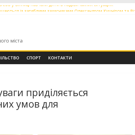
 ОСББ у Вінниці навчали діяти в надзвичайних ситуаціях
ощаються із загиблими захисниками Олександром Кушніром та В
ють до друку артбук-абетку про Михайла Коцюбинського
були перші Tram 2000 із нової швейцарської партії із заводською
оріч понад 60 мешканців скористалися послугою «Мобільний адм
шого міста
ПІЛЬСТВО
СПОРТ
КОНТАКТИ
уваги приділяється
их умов для