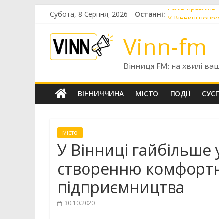
Skip
Субота, 8 Серпня, 2026
Останні:
Голів правлінь
to
У Вінниці попр
content
У Вінниці готу
Vinn-fm
До Вінниці при
У Вінниці цьог
Вінниця FM: на хвилі ва
ВІННИЧЧИНА
МІСТО
ПОДІЇ
СУС
Місто
У Вінниці гайбільше 
створенню комфортн
підприємництва
30.10.2020