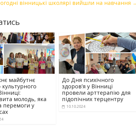
огодні вінницькі школярі вийшли на навчання
атись
нє майбутнє
До Дня психічного
 культурного
здоров’я у Вінниці
Вінниці:
провели арттерапію для
вита молодь, яка
підопічних терцентру
а перемоги у
10.10.2024
сах
24