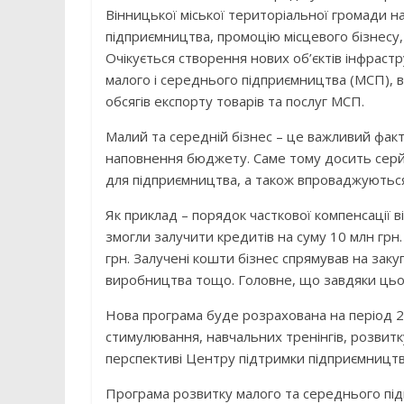
Вінницької міської територіальної громади н
підприємництва, промоцію місцевого бізнесу,
Очікується створення нових об’єктів інфрастру
малого і середнього підприємництва (МСП), в
обсягів експорту товарів та послуг МСП.
Малий та середній бізнес – це важливий фак
наповнення бюджету. Саме тому досить серйо
для підприємництва, а також впроваджуються 
Як приклад – порядок часткової компенсації в
змогли залучити кредитів на суму 10 млн грн
грн. Залучені кошти бізнес спрямував на за
виробництва тощо. Головне, що завдяки цьо
Нова програма буде розрахована на період 2
стимулювання, навчальних тренінгів, розвитк
перспективі Центру підтримки підприємництва
Програма розвитку малого та середнього під