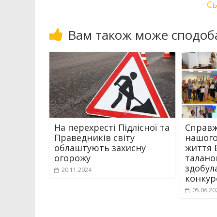
Сь
Вам також може сподоб
На перехресті Підлісної та
Справж
Праведників світу
нашого
облаштують захисну
життя 
огорожу
талано
здобул
20.11.2024
конкур
05.06.20