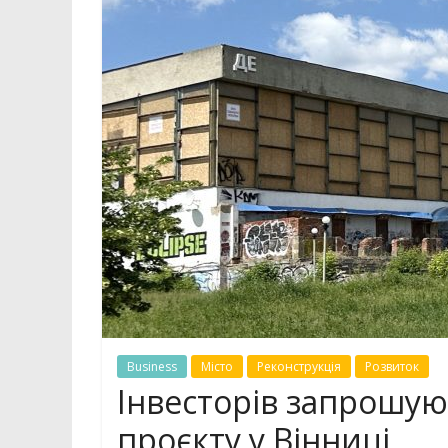
Business
Місто
Реконструкція
Розвиток
Інвесторів запрошуют
проєкту у Вінниці