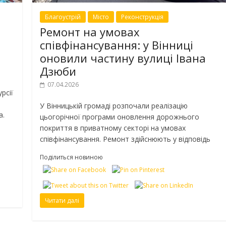
Благоустрій
Місто
Реконструкція
Ремонт на умовах
співфінансування: у Вінниці
оновили частину вулиці Івана
Дзюби
07.04.2026
рсії
У Вінницькій громаді розпочали реалізацію
а.
цьогорічної програми оновлення дорожнього
покриття в приватному секторі на умовах
співфінансування. Ремонт здійснюють у відповідь
Поділиться новиною
Читати далі