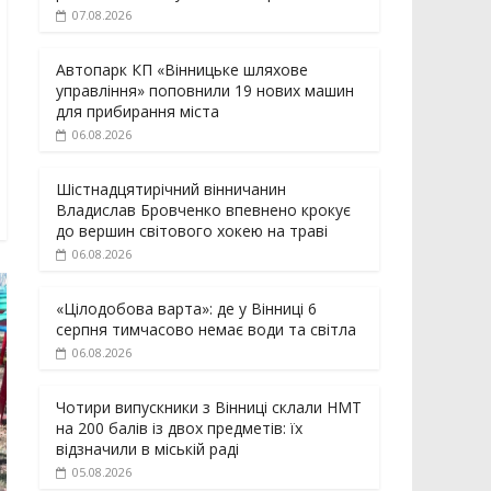
07.08.2026
Автопарк КП «Вінницьке шляхове
управління» поповнили 19 нових машин
для прибирання міста
06.08.2026
Шістнадцятирічний вінничанин
Владислав Бровченко впевнено крокує
до вершин світового хокею на траві
06.08.2026
«Цілодобова варта»: де у Вінниці 6
серпня тимчасово немає води та світла
06.08.2026
Чотири випускники з Вінниці склали НМТ
на 200 балів із двох предметів: їх
відзначили в міській раді
05.08.2026