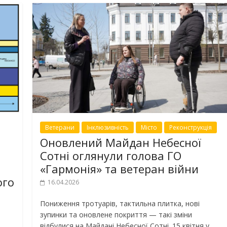
Ветерани
Інклюзивність
Місто
Реконструкція
Оновлений Майдан Небесної
Сотні оглянули голова ГО
«Гармонія» та ветеран війни
ого
16.04.2026
Пониження тротуарів, тактильна плитка, нові
зупинки та оновлене покриття — такі зміни
відбулися на Майдані Небесної Сотні. 15 квітня у