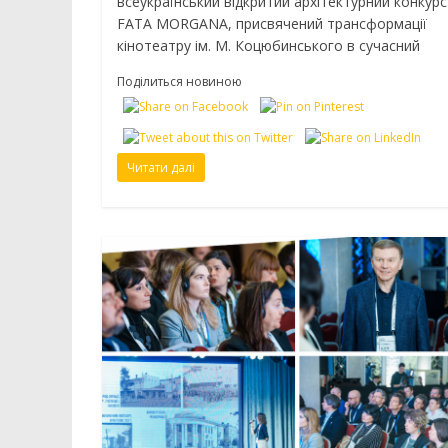
всеукраїнський відкритий архітектурний конкурс
FATA MORGANA, присвячений трансформації
кінотеатру ім. М. Коцюбинського в сучасний
Поділиться новиною
Читати далі