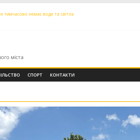
ня тимчасово немає води та світла
ей запрошують на головний дитячий забіг осені
 «Цілодобова варта» закликає мешканців бути обережними та інф
іння» поповнили 19 нових машин для прибирання міста
в Бровченко впевнено крокує до вершин світового хокею на трав
шого міста
ПІЛЬСТВО
СПОРТ
КОНТАКТИ