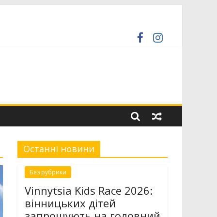
ормує про ремонти на комунальних мережах
і
Останні новини
Без рубрики
Vinnytsia Kids Race 2026:
вінницьких дітей
запрошують на головний