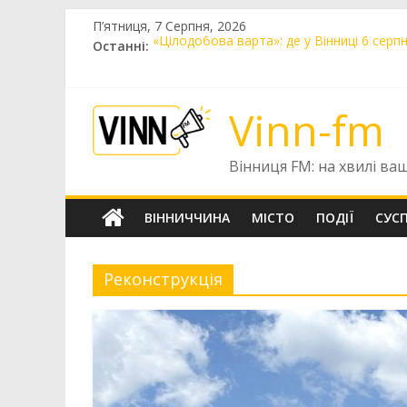
Skip
П’ятниця, 7 Серпня, 2026
to
Останні:
«Цілодобова варта»: де у Вінниці 6 серп
content
Vinnytsia Kids Race 2026: вінницьких діт
У Вінниці 7 серпня очікується негода:
Автопарк КП «Вінницьке шляхове управл
Vinn-fm
Шістнадцятирічний вінничанин Владисла
Вінниця FM: на хвилі ва
ВІННИЧЧИНА
МІСТО
ПОДІЇ
СУС
Реконструкція