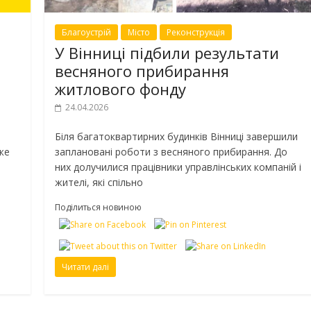
Благоустрій
Місто
Реконструкція
У Вінниці підбили результати
весняного прибирання
житлового фонду
24.04.2026
Біля багатоквартирних будинків Вінниці завершили
же
заплановані роботи з весняного прибирання. До
них долучилися працівники управлінських компаній і
жителі, які спільно
Поділиться новиною
Читати далі