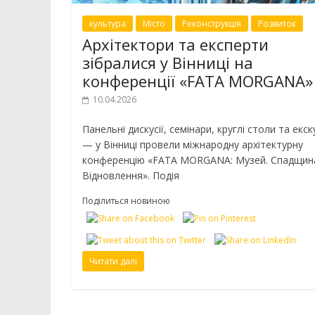
культура
Місто
Реконструкція
Розвиток
Архітектори та експерти
зібралися у Вінниці на
конференції «FATA MORGANA»
10.04.2026
Панельні дискусії, семінари, круглі столи та екску
— у Вінниці провели міжнародну архітектурну
конференцію «FATA MORGANA: Музей. Спадщин
Відновлення». Подія
Поділиться новиною
Читати далі