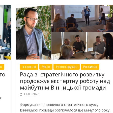
ія
Інновації
Місто
Реконструкція
Розвиток
го
Рада зі стратегічного розвитку
продовжує експертну роботу над
майбутнім Вінницької громади
11.03.2026
з
Формування оновленого стратегічного курсу
і
Вінницької громади розпочалося ще минулого року.