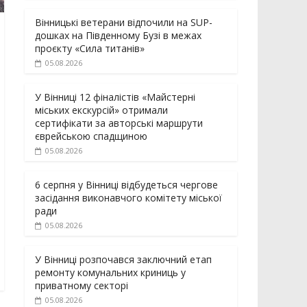
Вінницькі ветерани відпочили на SUP-
дошках на Південному Бузі в межах
проєкту «Сила титанів»
05.08.2026
У Вінниці 12 фіналістів «Майстерні
міських екскурсій» отримали
сертифікати за авторські маршрути
єврейською спадщиною
05.08.2026
6 серпня у Вінниці відбудеться чергове
засідання виконавчого комітету міської
ради
05.08.2026
У Вінниці розпочався заключний етап
ремонту комунальних криниць у
приватному секторі
05.08.2026