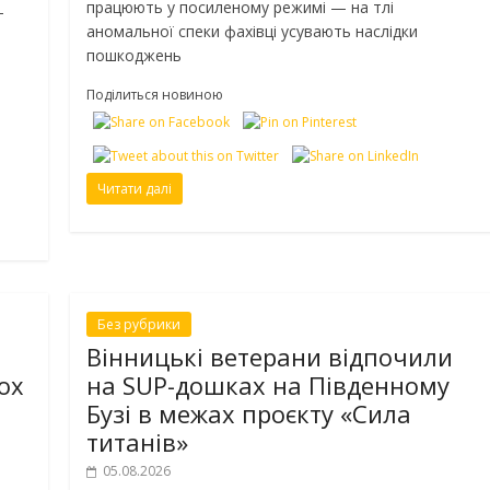
працюють у посиленому режимі — на тлі
-
аномальної спеки фахівці усувають наслідки
пошкоджень
Поділиться новиною
Читати далі
Без рубрики
Вінницькі ветерани відпочили
ох
на SUP-дошках на Південному
Бузі в межах проєкту «Сила
титанів»
05.08.2026