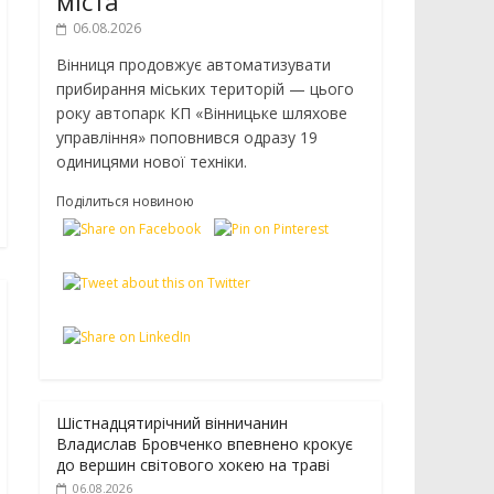
міста
06.08.2026
Вінниця продовжує автоматизувати
прибирання міських територій — цього
року автопарк КП «Вінницьке шляхове
управління» поповнився одразу 19
одиницями нової техніки.
Поділиться новиною
Шістнадцятирічний вінничанин
Владислав Бровченко впевнено крокує
до вершин світового хокею на траві
06.08.2026