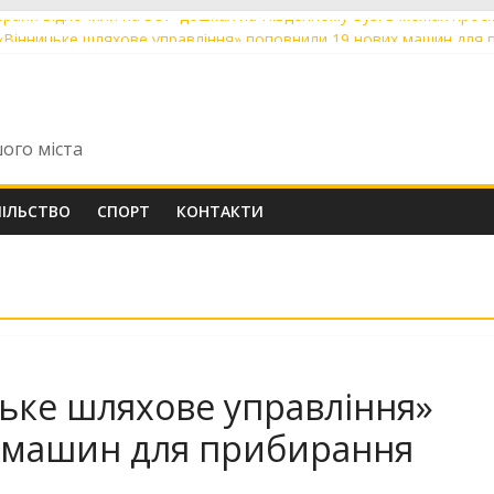
ерани відпочили на SUP-дошках на Південному Бузі в межах проєк
«Вінницьке шляхове управління» поповнили 19 нових машин для 
ічний вінничанин Владислав Бровченко впевнено крокує до верши
арта»: де у Вінниці 6 серпня тимчасово немає води та світла
ники з Вінниці склали НМТ на 200 балів із двох предметів: їх відзн
шого міста
ПІЛЬСТВО
СПОРТ
КОНТАКТИ
ьке шляхове управління»
 машин для прибирання