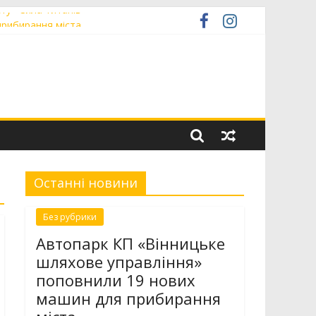
ту «Сила титанів»
прибирання міста
н світового хокею на траві
ачили в міській раді
Останні новини
Без рубрики
Автопарк КП «Вінницьке
шляхове управління»
поповнили 19 нових
машин для прибирання