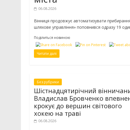
06.08.2026
Вінниця продовжує автоматизувати прибирання 
шляхове управління» поповнився одразу 19 один
Поділиться новиною
Читати далі
Без рубрики
Шістнадцятирічний вінничан
Владислав Бровченко впевне
крокує до вершин світового
хокею на траві
06.08.2026