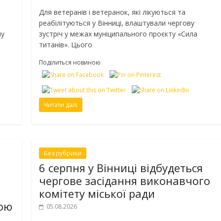
Для ветеранів і ветеранок, які лікуються та
реабілітуються у Вінниці, влаштували чергову
му
зустріч у межах муніципального проєкту «Сила
титанів». Цього
Поділиться новиною
Читати далі
Без рубрики
6 серпня у Вінниці відбудеться
чергове засідання виконавчого
комітету міської ради
кою
05.08.2026