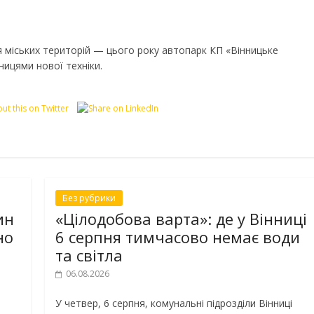
міських територій — цього року автопарк КП «Вінницьке
ицями нової техніки.
Без рубрики
ин
«Цілодобова варта»: де у Вінниці
но
6 серпня тимчасово немає води
та світла
06.08.2026
У четвер, 6 серпня, комунальні підрозділи Вінниці