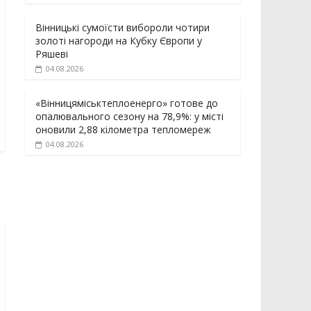
Вінницькі сумоїсти вибороли чотири
золоті нагороди на Кубку Європи у
Ряшеві
04.08.2026
«Вінницяміськтеплоенерго» готове до
опалювального сезону на 78,9%: у місті
оновили 2,88 кілометра тепломереж
04.08.2026