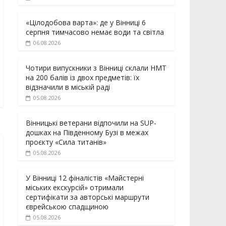
«Цілодобова варта»: де у Вінниці 6
серпня тимчасово немає води та світла
06.08.2026
Чотири випускники з Вінниці склали НМТ
на 200 балів із двох предметів: їх
відзначили в міській раді
05.08.2026
Вінницькі ветерани відпочили на SUP-
дошках на Південному Бузі в межах
проєкту «Сила титанів»
05.08.2026
У Вінниці 12 фіналістів «Майстерні
міських екскурсій» отримали
сертифікати за авторські маршрути
єврейською спадщиною
05.08.2026