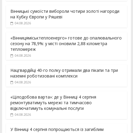
Вінницькі сумоїсти вибороли чотири золоті нагороди
на Кубку Європи у Ряшеві
04.08.2026
«Вінницяміськтеплоенерго» готове до опалювального
сезону на 78,9%: у місті оновили 2,88 кілометра
тепломереж
04.08.2026
Нацгвардійці 40-го полку отримали два пікапи та три
наземні роботизовані комплекси
04.08.2026
«Цілодобова варта»: де у Вінниці 4 серпня
ремонтуватимуть мережі та тимчасово
відключатимуть комунальні послуги
04.08.2026
У Вінниці 4 серпня попрощаються із загиблим