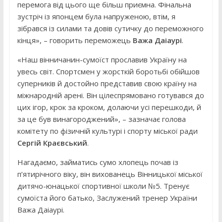
перемога від цього ще більш приємна. Фінальна
зустріч із японцем була напруженою, втім, я
зібрався із силами та довів сутичку до переможного
кінця», – говорить переможець
Важа Даіаурі
.
«Наш вінничанин-сумоїст прославив Україну на
увесь світ. Спортсмен у жорсткій боротьбі обійшов
суперників й достойно представив свою країну на
міжнародній арені. Він цілеспрямовано готувався до
цих ігор, крок за кроком, долаючи усі перешкоди, й
за це був винагороджений», – зазначає голова
комітету по фізичній культурі і спорту міської ради
Сергій Краєвський
.
Нагадаємо, займатись сумо хлопець почав із
п’ятирічного віку, він вихованець Вінницької міської
дитячо-юнацької спортивної школи №5. Тренує
сумоїста його батько, Заслужений тренер України
Важа Даіаурі.