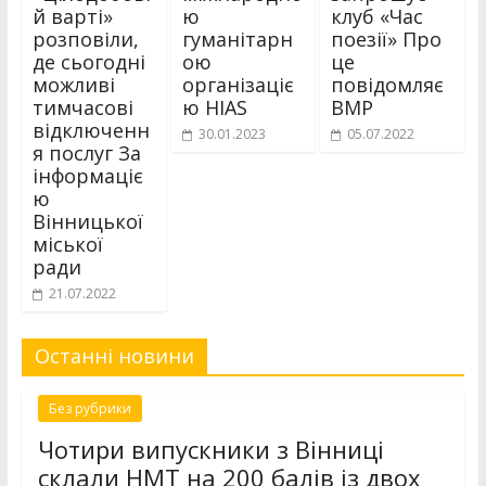
й варті»
ю
клуб «Час
розповіли,
гуманітарн
поезії» Про
де сьогодні
ою
це
можливі
організаціє
повідомляє
тимчасові
ю HIAS
ВМР
відключенн
30.01.2023
05.07.2022
я послуг За
інформаціє
ю
Вінницької
міської
ради
21.07.2022
Останні новини
Без рубрики
Чотири випускники з Вінниці
склали НМТ на 200 балів із двох