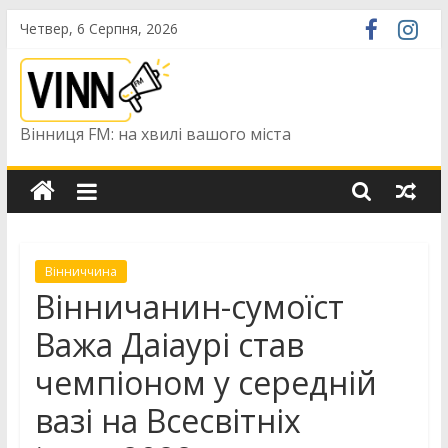
Skip
Четвер, 6 Серпня, 2026
to
content
Вінниця FM: на хвилі вашого міста
Вінниччина
Вінничанин-сумоїст
Важа Даіаурі став
чемпіоном у середній
вазі на Всесвітніх