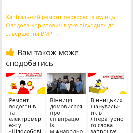
Капітальний ремонт перехрестя вулиць
Оводова-Коріатовичів уже підходить до
завершення ВМР
→
Вам також може
сподобатись
Ремонт
Вінниця
Вінницьких
водогонів
домовилася
шанувальн
та
про
иків
електромер
співпрацю
літературно
еж: у
із
го слова
«Цілодобові
міжнародно
запрошує