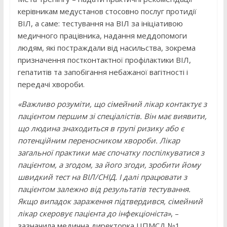
керівникам медустанов стосовно послуг протидії
ВІЛ, а саме: тестування на ВІЛ за ініціативою
медичного працівника, надання меддопомоги
людям, які постраждали від насильства, зокрема
призначення постконтактної профілактики ВІЛ,
гепатитів та запобігання небажаної вагітності і
передачі хвороби.
«Важливо розуміти, що сімейний лікар контактує з
пацієнтом першим зі спеціалістів. Він має виявити,
що людина знаходиться в групі ризику або є
потенційним переносником хвороби. Лікар
загальної практики має спочатку поспілкуватися з
пацієнтом, а згодом, за його згоди, зробити йому
швидкий тест на ВІЛ/СНІД. І далі працювати з
пацієнтом залежно від результатів тестування.
Якщо випадок зараження підтвердився, сімейний
лікар скеровує пацієнта до інфекціоніста»
, –
зазначила медична директорка ЦПМСД №1