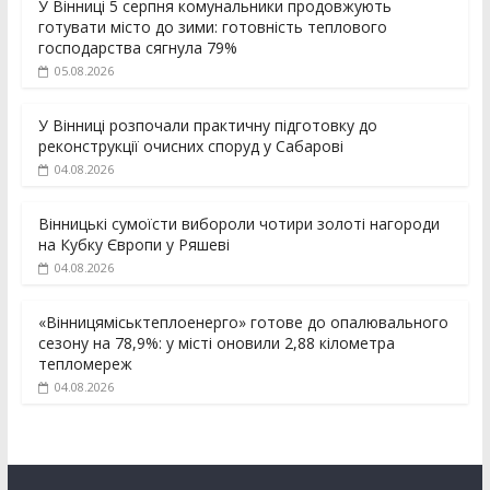
У Вінниці 5 серпня комунальники продовжують
готувати місто до зими: готовність теплового
господарства сягнула 79%
05.08.2026
У Вінниці розпочали практичну підготовку до
реконструкції очисних споруд у Сабарові
04.08.2026
Вінницькі сумоїсти вибороли чотири золоті нагороди
на Кубку Європи у Ряшеві
04.08.2026
«Вінницяміськтеплоенерго» готове до опалювального
сезону на 78,9%: у місті оновили 2,88 кілометра
тепломереж
04.08.2026