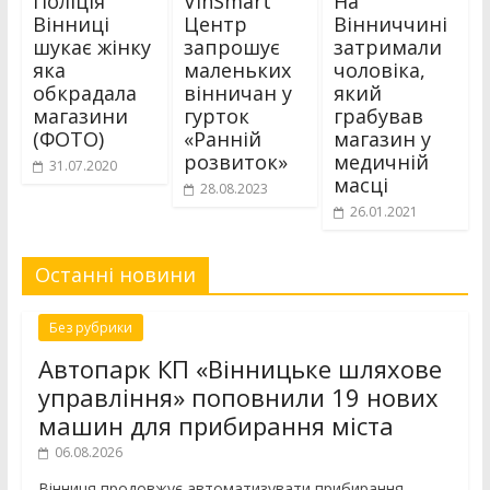
Поліція
VinSmart
На
Вінниці
Центр
Вінниччині
шукає жінку
запрошує
затримали
яка
маленьких
чоловіка,
обкрадала
вінничан у
який
магазини
гурток
грабував
(ФОТО)
«Ранній
магазин у
розвиток»
медичній
31.07.2020
масці
28.08.2023
26.01.2021
Останні новини
Без рубрики
Автопарк КП «Вінницьке шляхове
управління» поповнили 19 нових
машин для прибирання міста
06.08.2026
Вінниця продовжує автоматизувати прибирання