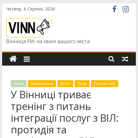
Skip
Четвер, 6 Серпня, 2026
to
content
Вінниця FM: на хвилі вашого міста
News
Вінниччина
Місто
Події
Суспільство
У Вінниці триває
тренінг з питань
інтеграції послуг з ВІЛ:
протидія та