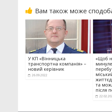
Вам також може сподоб
У КП «Вінницька
«Щоб н
транспортна компанія» –
минуле
новий керівник
перебув
міськи
26.09.2022
життєд
та мож
після 
22.02.20