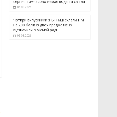
серпня тимчасово немає води та світла
06.08.2026
Чотири випускники з Вінниці склали НМТ
на 200 балів із двох предметів: їх
відзначили в міській раді
05.08.2026
→