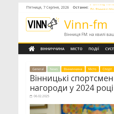
Skip
П’ятниця, 7 Серпня, 2026
Останні:
У Вінниці пон
to
До Вінниці пр
content
У Вінниці ць
Vinn-fm
Голів правлін
У Вінниці за 
Вінниця FM: на хвилі ва
ВІННИЧЧИНА
МІСТО
ПОДІЇ
СУС
General
News
Вінниччина
Місто
Спорт
Вінницькі спортсме
нагороди у 2024 році
06.02.2025