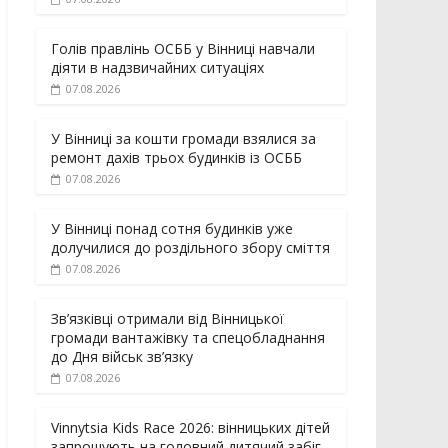
Голів правлінь ОСББ у Вінниці навчали
діяти в надзвичайних ситуаціях
07.08.2026
У Вінниці за кошти громади взялися за
ремонт дахів трьох будинків із ОСББ
07.08.2026
У Вінниці понад сотня будинків уже
долучилися до роздільного збору сміття
07.08.2026
Зв’язківці отримали від Вінницької
громади вантажівку та спецобладнання
до Дня військ зв’язку
07.08.2026
Vinnytsia Kids Race 2026: вінницьких дітей
запрошують на головний дитячий забіг