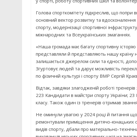
у спорті, роботу спортивних шкіл та волонтер
Голова спорткомітету підкреслив, що попри ви
основний вектор розвитку та вдосконалення 
спорту, модернізації спортивної інфраструкт
міжнародних та Всеукраїнських змаганнях.
«Наша громада має багату спортивну історію 
представляли й представляють нашу країну н
залишається джерелом сили та єдності, допом
Згуртовує людей та дарує можливість перекл
по фізичній культурі і спорту ВМР Сергій Крає
Відтак, завдяки злагодженій роботі тренерів 
223 Кандидати в майстри спорту України; 23
класу. Також один із тренерів отримав званн
Не оминули увагою у 2024 році й питання що
ремонтували приміщення дитячо-юнацьких спо
видів спорту, дбали про матеріально-технічн
вихованців міських спортивних шкіл на змаган