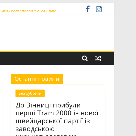
ю низькопідлоговою секцією
міністратор» ЦНАП
Останні новини
Без рубрики
До Вінниці прибули
перші Tram 2000 із нової
швейцарської партії із
заводською