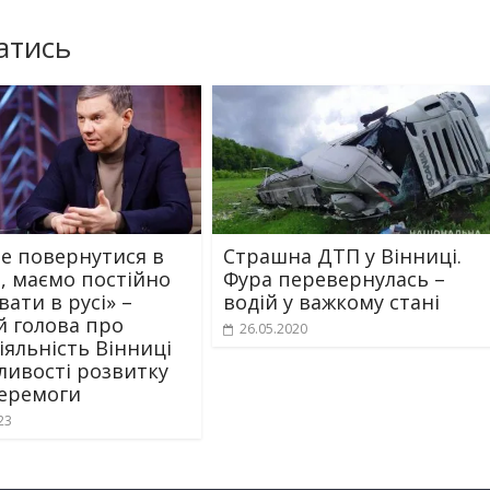
атись
е повернутися в
Страшна ДТП у Вінниці.
, маємо постійно
Фура перевернулась –
ати в русі» –
водій у важкому стані
й голова про
26.05.2020
іяльність Вінниці
ливості розвитку
перемоги
23