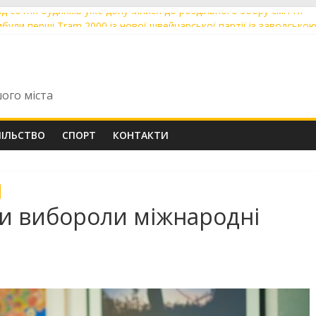
ад сотня будинків уже долучилися до роздільного збору сміття
ибули перші Tram 2000 із нової швейцарської партії із заводсько
огоріч понад 60 мешканців скористалися послугою «Мобільний ад
ь ОСББ у Вінниці навчали діяти в надзвичайних ситуаціях
кошти громади взялися за ремонт дахів трьох будинків із ОСББ
шого міста
ПІЛЬСТВО
СПОРТ
КОНТАКТИ
ни вибороли міжнародні