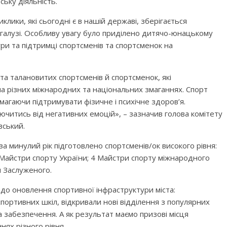
ську діяльність.
клики, які сьогодні є в нашій державі, зберігається
галузі. Особливу увагу було приділено дитячо-юнацькому
ури та підтримці спортсменів та спортсменок на
та талановитих спортсменів й спортсменок, які
а різних міжнародних та національних змаганнях. Спорт
агаючи підтримувати фізичне і психічне здоров’я.
ючитись від негативних емоцій», – зазначив голова комітету
вський.
за минулий рік підготовлено спортсменів/ок високого рівня:
 Майстри спорту України; 4 Майстри спорту міжнародного
я Заслуженого.
до оновлення спортивної інфраструктури міста:
ртивних шкіл, відкривали нові відділення з популярних
а забезпечення. А як результат маємо призові місця
нях різного рівня.