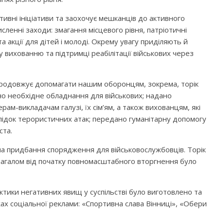
тивні ініціативи та заохочує мешканців до активного
сленні заходи: змагання місцевого рівня, патріотичні
та акції для дітей і молоді. Окрему увагу приділяють й
 вихованню та підтримці реабілітації військових через
 продовжує допомагати нашим оборонцям, зокрема, торік
но необхідне обладнання для військових; надано
ам-викладачам галузі, їх сім’ям, а також вихованцям, які
слідок терористичних атак; передано гуманітарну допомогу
ста.
а придбання спорядження для військовослужбовців. Торік
 загалом від початку повномасштабного вторгнення було
ктики негативних явищ у суспільстві було виготовлено та
ах соціальної реклами: «Спортивна слава Вінниці», «Обери