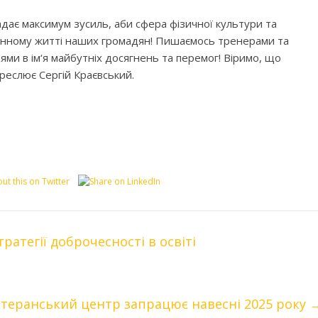
ає максимум зусиль, аби сфера фізичної культури та
денному житті наших громадян! Пишаємось тренерами та
ями в ім‘я майбутніх досягнень та перемог! Віримо, що
креслює Сергій Краєвський.
атегії доброчесності в освіті
теранський центр запрацює навесні 2025 року