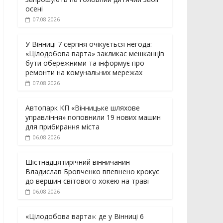
осені
07.08.2026
У Вінниці 7 серпня очікується негода:
«Цілодобова варта» закликає мешканців
бути обережними та інформує про
ремонти на комунальних мережах
07.08.2026
Автопарк КП «Вінницьке шляхове
управління» поповнили 19 нових машин
для прибирання міста
06.08.2026
Шістнадцятирічний вінничанин
Владислав Бровченко впевнено крокує
до вершин світового хокею на траві
06.08.2026
«Цілодобова варта»: де у Вінниці 6