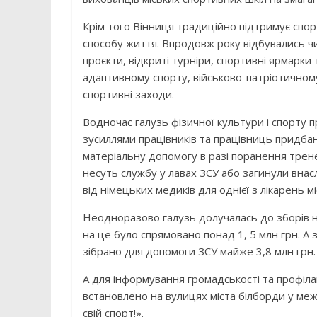
Крім того Вінниця традиційно підтримує спор
способу життя. Впродовж року відбувались чи
проєкти, відкриті турніри, спортивні ярмарки 
адаптивному спорту, військово-патріотичному
спортивні заходи.
Водночас галузь фізичної культури і спорту
зусиллями працівників та працівниць придба
матеріальну допомогу в разі поранення тренер
несуть службу у лавах ЗСУ або загинули вна
від німецьких медиків для однієї з лікарень мі
Неодноразово галузь долучалась до зборів н
на це було спрямовано понад 1, 5 млн грн. А
зібрано для допомоги ЗСУ майже 3,8 млн грн.
А для інформування громадськості та профіла
встановлено на вулицях міста білборди у меж
свій спорт!».