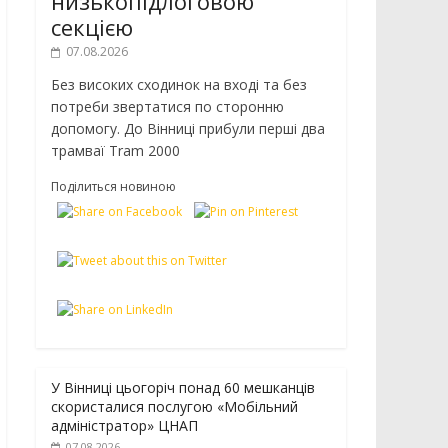
низькопідлоговою
секцією
07.08.2026
Без високих сходинок на вході та без
потреби звертатися по сторонню
допомогу. До Вінниці прибули перші два
трамваї Tram 2000
Поділиться новиною
У Вінниці цьогоріч понад 60 мешканців
скористалися послугою «Мобільний
адміністратор» ЦНАП
07.08.2026