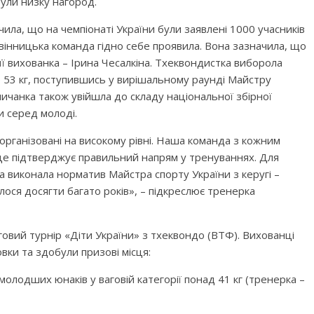
ули низку нагород.
а, що на чемпіонаті України були заявлені 1000 учасників
ю вінницька команда гідно себе проявила. Вона зазначила, що
 її вихованка – Ірина Чесалкіна. Тхеквондистка виборола
до 53 кг, поступившись у вирішальному раунді Майстру
ичанка також увійшла до складу національної збірної
и серед молоді.
 організовані на високому рівні. Наша команда з кожним
 це підтверджує правильний напрям у тренуваннях. Для
на виконала норматив Майстра спорту України з керугі –
алося досягти багато років», – підкреслює тренерка
вий турнір «Діти України» з тхеквондо (ВТФ). Вихованці
ки та здобули призові місця:
олодших юнаків у ваговій категорії понад 41 кг (тренерка –