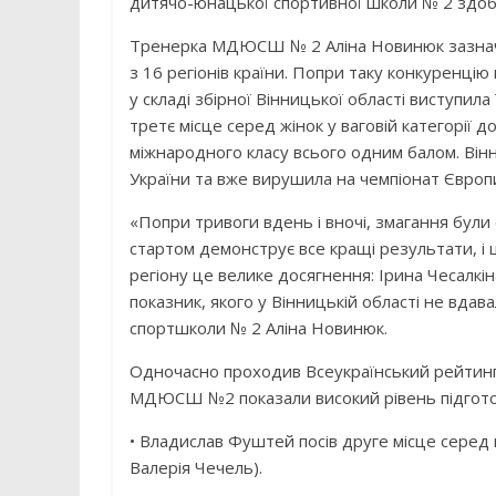
дитячо-юнацької спортивної школи № 2 здоб
Тренерка МДЮСШ № 2 Аліна Новинюк зазначил
з 16 регіонів країни. Попри таку конкуренці
у складі збірної Вінницької області виступила
третє місце серед жінок у ваговій категорії 
міжнародного класу всього одним балом. Вінн
України та вже вирушила на чемпіонат Європ
«Попри тривоги вдень і вночі, змагання були
стартом демонструє все кращі результати, і
регіону це велике досягнення: Ірина Чесалкі
показник, якого у Вінницькій області не вдав
спортшколи № 2 Аліна Новинюк.
Одночасно проходив Всеукраїнський рейтинго
МДЮСШ №2 показали високий рівень підготов
• Владислав Фуштей посів друге місце серед м
Валерія Чечель).