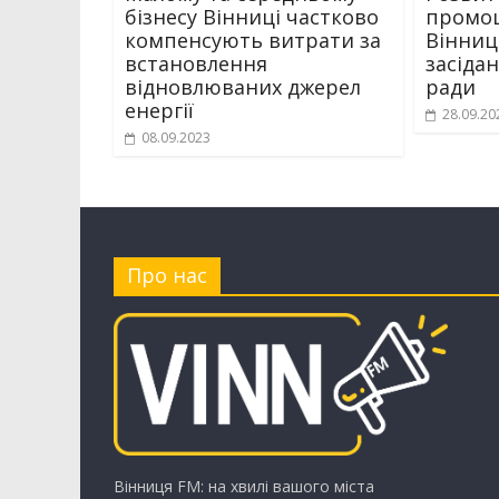
бізнесу Вінниці частково
промоц
компенсують витрати за
Вінниц
встановлення
засіда
відновлюваних джерел
ради
енергії
28.09.20
08.09.2023
Про нас
Вінниця FM: на хвилі вашого міста