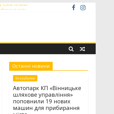
у «Сила титанів»
ибирання міста
 світового хокею на траві
чили в міській раді
Останні новини
Без рубрики
Автопарк КП «Вінницьке
шляхове управління»
поповнили 19 нових
машин для прибирання