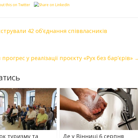
єстрували 42 об’єднання співвласників
 прогрес у реалізації проєкту «Рух без бар’єрів»
атись
ок туризму та
Де у Вінниці 6 серпня