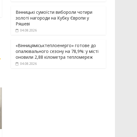
Вінницькі сумоїсти вибороли чотири
золоті нагороди на Кубку Європи у
Ряшеві
04.08.2026
«Вінницяміськтеплоенерго» готове до
опалювального сезону на 78,9%: у місті
→
оновили 2,88 кілометра тепломереж
04.08.2026