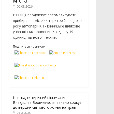
міста
06.08.2026
Вінниця продовжує автоматизувати
прибирання міських територій — цього
року автопарк КП «Вінницьке шляхове
управління» поповнився одразу 19
одиницями нової техніки.
Поділиться новиною
Шістнадцятирічний вінничанин
Владислав Бровченко впевнено крокує
до вершин світового хокею на траві
06.08.2026