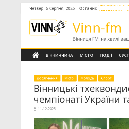
Skip
Четвер, 6 Серпня, 2026
Останні:
Вінницькі вете
to
Автопарк КП «В
content
Шістнадцятиріч
Vinn-fm
«Цілодобова ва
Чотири випускни
Вінниця FM: на хвилі ва
ВІННИЧЧИНА
МІСТО
ПОДІЇ
СУС
Досягнення
Місто
Молодь
Спорт
Вінницькі тхеквонди
чемпіонаті України т
11.12.2025