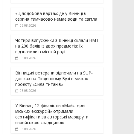
«Цілодобова варта»: де у Вінниці 6
серпня тимчасово немає води та світла
06.08.2026
Чотири випускники з Вінниці склали НМТ
на 200 балів із двох предметів: їх
відзначили в міській раді
05.08.2026
Вінницькі ветерани відпочили на SUP-
дошках на Південному Бузі в межах
проєкту «Сила титанів»
05.08.2026
У Вінниці 12 фіналістів «Майстерні
міських екскурсій» отримали
сертифікати за авторські маршрути
єврейською спадщиною
05.08.2026