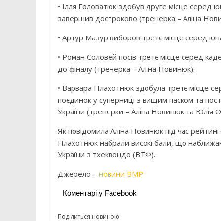
• Ілля Головатюк здобув друге місце серед юн
завершив достроково (тренерка – Аліна Нови
• Артур Мазур виборов третє місце серед юнак
• Роман Соловей посів третє місце серед кад
до фіналу (тренерка – Аліна Новинюк).
• Варвара Плахотнюк здобула третє місце сер
поєдинок у суперниці з вищим паском та посту
України (тренерки – Аліна Новинюк та Юлія О
Як повідомила Аліна Новинюк під час рейтинг
Плахотнюк набрали високі бали, що наближаю
України з тхеквондо (ВТФ).
Джерело –
новини ВМР
Коментарі у Facebook
Поділиться новиною