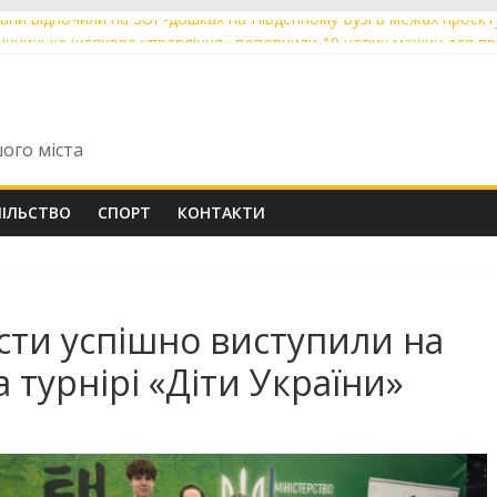
рани відпочили на SUP-дошках на Південному Бузі в межах проєкт
інницьке шляхове управління» поповнили 19 нових машин для пр
ний вінничанин Владислав Бровченко впевнено крокує до вершин
рта»: де у Вінниці 6 серпня тимчасово немає води та світла
ки з Вінниці склали НМТ на 200 балів із двох предметів: їх відзна
шого міста
ПІЛЬСТВО
СПОРТ
КОНТАКТИ
сти успішно виступили на
а турнірі «Діти України»