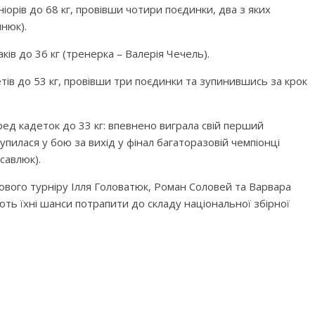
іорів до 68 кг, провівши чотири поєдинки, два з яких
нюк).
ів до 36 кг (тренерка – Валерія Чечель).
етів до 53 кг, провівши три поєдинки та зупинившись за крок
ед кадеток до 33 кг: впевнено виграла свій перший
пилася у бою за вихід у фінал багаторазовій чемпіонці
савлюк).
ового турніру Ілля Головатюк, Роман Соловей та Варвара
ть їхні шанси потрапити до складу національної збірної