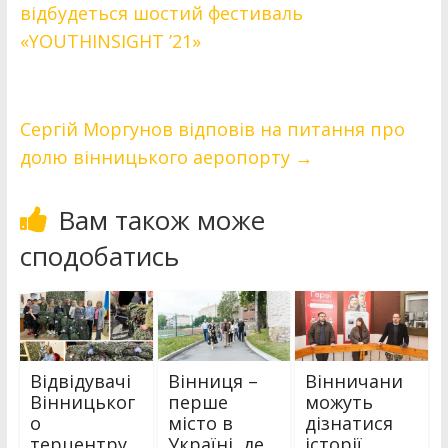
відбудеться шостий фестиваль
«YOUTHINSIGHT ’21»
Сергій Моргунов відповів на питання про
долю вінницького аеропорту
→
Вам також може
сподобатись
Відвідувачі
Вінниця –
Вінничани
Вінницьког
перше
можуть
о
місто в
дізнатися
терцентру
Україні, де
історії