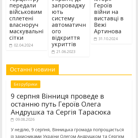
передали
запроваджу
Героїв
військовим
ють
війни на
сплетені
систему
виставці в
власноруч
автоматичн
Вежі
маскувальні
ого
Артинова
сітки
відкриття
31.10.2024
укриттів
02.04.2024
21.06.2023
Останні новини
Без рубрики
9 серпня Вінниця проведе в
останню путь Героїв Олега
Андрушка та Сергія Тарасюка
09.08.2026
У неділю, 9 серпня, Вінницька громада попрощається
із захисниками України Олегом Андрушком та Сергієм