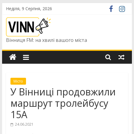
Skip
Неділя, 9 Серпня, 2026
to
content
Вінниця FM: на хвилі вашого міста
Місто
У Вінниці продовжили
маршрут тролейбусу
15А
24.06.2021