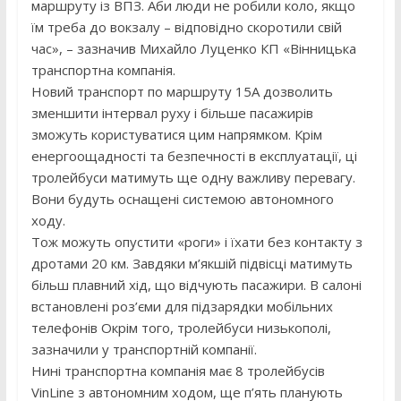
маршруту із ВПЗ. Аби люди не робили коло, якщо
їм треба до вокзалу – відповідно скоротили свій
час», – зазначив Михайло Луценко КП «Вінницька
транспортна компанія.
Новий транспорт по маршруту 15А дозволить
зменшити інтервал руху і більше пасажирів
зможуть користуватися цим напрямком. Крім
енергоощадності та безпечності в експлуатації, ці
тролейбуси матимуть ще одну важливу перевагу.
Вони будуть оснащені системою автономного
ходу.
Тож можуть опустити «роги» і їхати без контакту з
дротами 20 км. Завдяки м’якшій підвісці матимуть
більш плавний хід, що відчують пасажири. В салоні
встановлені роз’єми для підзарядки мобільних
телефонів Окрім того, тролейбуси низькополі,
зазначили у транспортній компанії.
Нині транспортна компанія має 8 тролейбусів
VinLine з автономним ходом, ще п’ять планують