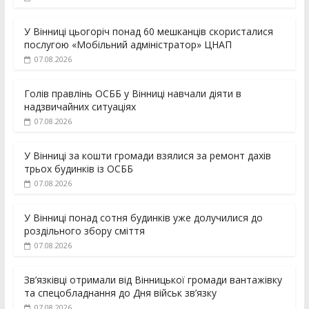
У Вінниці цьогоріч понад 60 мешканців скористалися
послугою «Мобільний адміністратор» ЦНАП
07.08.2026
Голів правлінь ОСББ у Вінниці навчали діяти в
надзвичайних ситуаціях
07.08.2026
У Вінниці за кошти громади взялися за ремонт дахів
трьох будинків із ОСББ
07.08.2026
У Вінниці понад сотня будинків уже долучилися до
роздільного збору сміття
07.08.2026
Зв’язківці отримали від Вінницької громади вантажівку
та спецобладнання до Дня військ зв’язку
07.08.2026