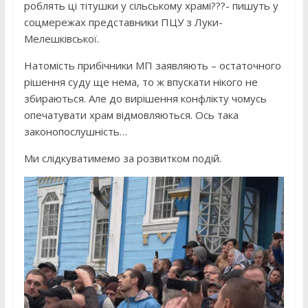
роблять ці тітушки у сільському храмі???- пишуть у
соцмережах представники ПЦУ з Луки-
Мелешківської.
Натомість прибічники МП заявляють – остаточного
рішення суду ще нема, то ж впускати нікого не
збираються. Але до вирішення конфлікту чомусь
опечатувати храм відмовляються. Ось така
законопослушність…
Ми слідкуватимемо за розвитком подій.