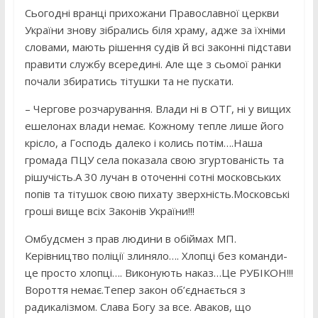
Сьогодні вранці прихожани Православної церкви
України знову зібрались біля храму, адже за їхніми
словами, мають рішення судів й всі законні підстави
правити службу всередині. Але ще з сьомої ранки
почали збиратись тітушки та не пускати.
– Чергове розчарування. Влади ні в ОТГ, ні у вищих
ешелонах влади немає. Кожному тепле лише його
крісло, а Господь далеко і колись потім….Наша
громада ПЦУ села показала свою згуртованість та
рішучість.А 30 лучан в оточенні сотні московських
попів та тітушок свою пихату зверхність.Московські
гроші вище всіх Законів України!!!
Омбудсмен з прав людини в обіймах МП.
Керівництво поліції злиняло…. Хлопці без команди-
це просто хлопці…. Виконують наказ…Це РУБІКОН!!!
Вороття немає.Тепер закон об’єднається з
радикалізмом. Слава Богу за все. Аваков, що