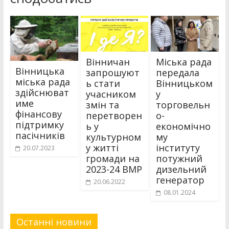
Вінничан
Міська рада
Вінницька
запрошуют
передала
міська рада
ь стати
Вінницьком
здійснюват
учасником
у
име
змін та
торговельн
фінансову
перетворен
о-
підтримку
ь у
економічно
пасічників
культурном
му
у житті
інституту
20.07.2023
громади на
потужний
2023-24 ВМР
дизельний
генератор
20.06.2022
08.01.2024
Останні новини