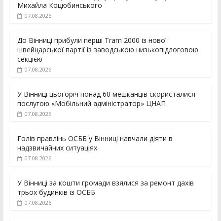
Михайла Коцюбинського
07.08.2026
До Вінниці прибули перші Tram 2000 із нової
швейцарської партії із заводською низькопідлоговою
секцією
07.08.2026
У Вінниці цьогоріч понад 60 мешканців скористалися
послугою «Мобільний адміністратор» ЦНАП
07.08.2026
Голів правлінь ОСББ у Вінниці навчали діяти в
надзвичайних ситуаціях
07.08.2026
У Вінниці за кошти громади взялися за ремонт дахів
трьох будинків із ОСББ
07.08.2026