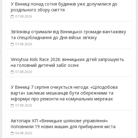
У Вінниці понад сотня будинків уже долучилися до
роздільного збору сміття
07.08.2026
Зв’язківці отримали від Вінницької громади вантажівку
та спецобладнання до Дня військ зв’язку
07.08.2026
Vinnytsia Kids Race 2026: вінницьких дітей запрошують
на головний дитячий забіг осені
07.08.2026
У Вінниці 7 серпня очікується негода: «Цілодобова
варта» закликає мешканців бути обережними та
інформує про ремонти на комунальних мережах
07.08.2026
Автопарк КП «Вінницьке шляхове управління»
поповнили 19 нових машин для прибирання міста
06.08.2026