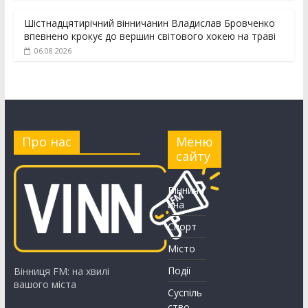
Шістнадцятирічний вінничанин Владислав Бровченко
впевнено крокує до вершин світового хокею на траві
06.08.2026
Про нас
Меню
сайту
Вінничч
ина
Спорт
Місто
Події
Вінниця FM: на хвилі
вашого міста
Суспіль
ство