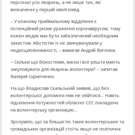
персонал усіх лікарень, а не лише тих, які
визначенні у першій хвилі ковід.
– У кожному приймальному відділенні є
потенційний ризик ураження коронавірусом, тому
кожен медик має бути забезпечений необхідним
захистом. Аби потім їх не звинувачували у
недисциплінованості, – вимагав Андрій Вигонюк.
– Скільки ще біокостюми, маски і все решта мають
закуповувати для лікарень волонтери? – запитав
Валерій Скрипченко.
На що Владислав Скальський заявив, що без
волонтерської допомоги ніяк не обійтися… Навіть
підсилення потужностей обласної СЕС покладено
на волонтерську організацію…
Зрозуміло, що за більшістю таких волонтерських та
громадських організацій стоїть якщо не політична