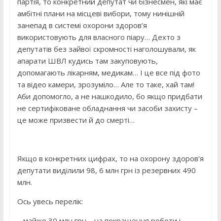
партія, то конкретний депутат чи бізнесмен, які має
амбітні плани на місцеві вибори, тому нинішній
занепад в системі охорони здоров’я
використовують для власного піару… Дехто з
депутатів без зайвої скромності наголошували, як
апарати ШВЛ кудись там закуповують,
допомагають лікарням, медикам… І це все під фото
та відео камери, зрозуміло… Але то таке, хай там!
Аби допомогло, а не нашкодило, бо якщо придбати
не сертифіковане обладнання чи засоби захисту –
це може призвести й до смерті…
Якщо в конкретних цифрах, то на охорону здоров’я
депутати виділили 98, 6 млн грн із резервних 490
млн.
Ось увесь перелік:
– майже 30 млн грн – на покращення роботи і