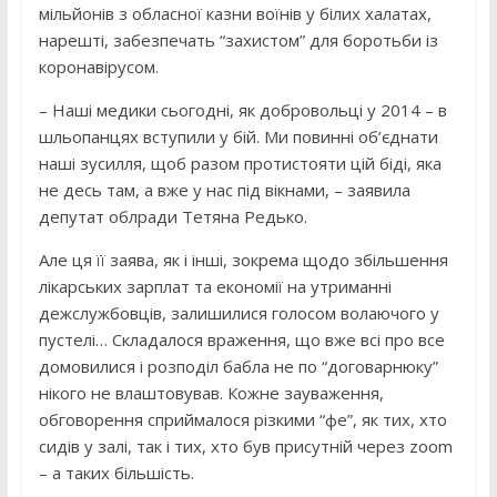
мільйонів з обласної казни воїнів у білих халатах,
нарешті, забезпечать “захистом” для боротьби із
коронавірусом.
– Наші медики сьогодні, як добровольці у 2014 – в
шльопанцях вступили у бій. Ми повинні об’єднати
наші зусилля, щоб разом протистояти цій біді, яка
не десь там, а вже у нас під вікнами, – заявила
депутат облради Тетяна Редько.
Але ця її заява, як і інші, зокрема щодо збільшення
лікарських зарплат та економії на утриманні
дежслужбовців, залишилися голосом волаючого у
пустелі… Складалося враження, що вже всі про все
домовилися і розподіл бабла не по “договарнюку”
нікого не влаштовував. Кожне зауваження,
обговорення сприймалося різкими “фе”, як тих, хто
сидів у залі, так і тих, хто був присутній через zoom
– а таких більшість.