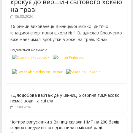
крокує до вершин світового хокею
на траві
06.08.2026
16-річний вихованець Вінницької міської дитячо-
юнацької спортивної школи № 1 Владислав Бровченко
вже має чималі здобутки в хокеї на траві. Юнак
Поділиться новиною
«Цілодобова варта»: де у Вінниці 6 серпня тимчасово
немає води та світла
06.08.2026
Чотири випускники з Вінниці склали НМТ на 200 балів
із двох предметів: їх відзначили в міській раді