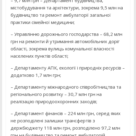
– 9,7 млн грн – Департамент будівництва,
містобудування та архітектури, зокрема 9,5 млн на
будівництво та ремонт амбулаторії загальної
практики сімейної медицини;
– Управлінню дорожнього господарства – 68,2 млн
грн на ремонти й утримання автомобільних доріг
області, зокрема вулиць комунальної власності
населених пунктів області;
– Департаменту АПК, екології і природніх ресурсів –
додатково 1,7 млн грн;
– Департаменту міжнародного співробітництва та
регіонального розвитку – 30,7 млн грн на
реалізацію природоохоронних заходів;
– Департамент фінансів – 224 млн грн, серед яких
не розподілені залишки трансфертів з
держбюджету 118 млн грн, розподілено 97,2 млн
грн на будівництво та ремонт амбулаторій