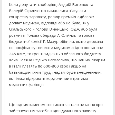
Коли депутати-свободівці Андрій Вигонюк та
Валерій Скрипченко намагалися з’ясувати
конкретну зарплату, розмір премій/надбавок/
доплат медикам, відповіді або не було, як у
Скальського – голови Вінницької ОДА, або була
розмита. Голова облради А. Олійник та голова
бюджетної комісії Г. Мазур обіцяли, якщо держава
не профінансує виплати медикам згідно постанови
246 КМУ, то гроші виділять з обласного бюджету.
Хоча Тетяна Редько наголосила, що нашим лікарям
в Італії платять по 600-800 євро і якщо на
батьківщині їхній труд і надалі буде знеціненний,
як тільки відкриють кордони, ми втратимо
медичних фахівців…
Ще одним каменем спотикання стало питання про
забезпечення засобів індивідуального захисту