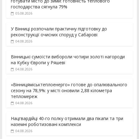
готувати місто до зими: готовність теплового
господарства сягнула 79%
05.08.2026
У Вінниці розпочали практичну підготовку до
реконструкції очисних споруд у Сабарові
04.08.2026
Вінницькі сумоїсти вибороли чотири золоті нагороди
на Кубку Європи у Ряшеві
04.08.2026
«Вінницяміськтеплоенерго» готове до опалювального
сезону на 78,9%: у місті оновили 2,88 кілометра
тепломереж
04.08.2026
Нацгвардійці 40-го полку отримали два пікапи та три
наземні роботизовані комплекси
04.08.2026