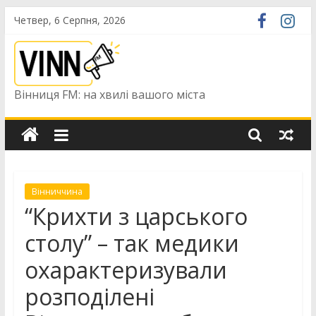
Skip
Четвер, 6 Серпня, 2026
to
content
Вінниця FM: на хвилі вашого міста
Вінниччина
“Крихти з царського
столу” – так медики
охарактеризували
розподілені