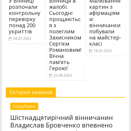
У Вінниці
Вінниця в
Малювання
розпочали
жалобі.
картин з
контрольну
Сьогодні
афірмаціям
перевірку
прощаютьс
и:
понад 200
я з
вінничанки
укриттів
полеглим
побували
Захисником
на майстер-
04.07.2023
Сергієм
класі
Романовим!
18.07.2023
Вічна
пам’ять
Герою!
22.08.2024
Останні новини
Без рубрики
Шістнадцятирічний вінничанин
Владислав Бровченко впевнено