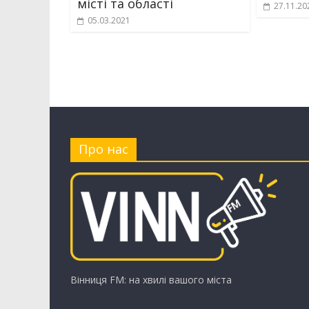
місті та області
27.11.20
05.03.2021
Про нас
Вінниця FM: на хвилі вашого міста