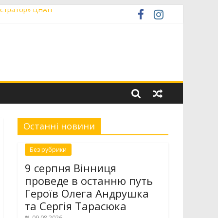
ністратор» ЦНАП
сюка
талієм Терновським
низькопідлоговою секцією
Останні новини
Без рубрики
9 серпня Вінниця
проведе в останню путь
Героїв Олега Андрушка
та Сергія Тарасюка
09.08.2026