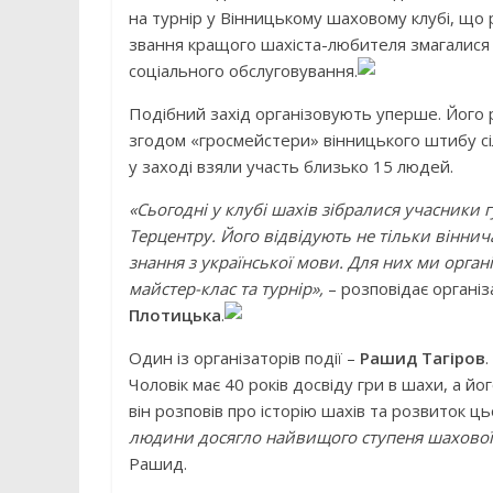
на турнір у Вінницькому шаховому клубі, що
звання кращого шахіста-любителя змагалися 
соціального обслуговування.
Подібний захід організовують уперше. Його 
згодом «гросмейстери» вінницького штибу сіл
у заході взяли участь близько 15 людей.
«Сьогодні у клубі шахів зібралися учасники г
Терцентру. Його відвідують не тільки віннич
знання з української мови. Для них ми орган
майстер-клас та турнір»,
– розповідає органі
Плотицька
.
Один із організаторів події –
Рашид Тагіров
Чоловік має 40 років досвіду гри в шахи, а йо
він розповів про історію шахів та розвиток ц
людини досягло найвищого ступеня шахової 
Рашид.