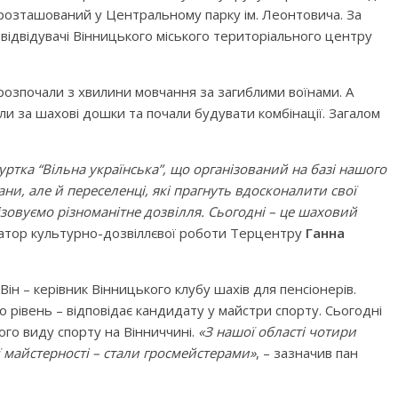
 розташований у Центральному парку ім. Леонтовича. За
відвідувачі Вінницького міського територіального центру
розпочали з хвилини мовчання за загиблими воїнами. А
и за шахові дошки та почали будувати комбінації. Загалом
уртка “Вільна українська”, що організований на базі нашого
ани, але й переселенці, які прагнуть вдосконалити свої
ізовуємо різноманітне дозвілля. Сьогодні – це шаховий
затор культурно-дозвіллєвої роботи Терцентру
Ганна
. Він – керівник Вінницького клубу шахів для пенсіонерів.
го рівень – відповідає кандидату у майстри спорту. Сьогодні
ього виду спорту на Вінниччині.
«З нашої області чотири
майстерності – стали гросмейстерами»
, – зазначив пан