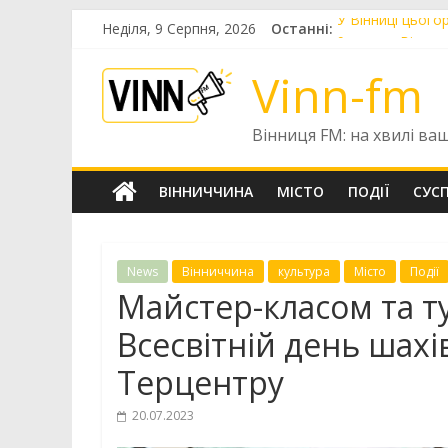
Skip
Неділя, 9 Серпня, 2026
Останні:
У Вінниці цього
to
9 серпня Вінниц
content
У Вінниці попр
Vinn-fm
У Вінниці готу
До Вінниці приб
Вінниця FM: на хвилі ва
ВІННИЧЧИНА
МІСТО
ПОДІЇ
СУС
News
Вінниччина
культура
Місто
Події
Майстер-класом та т
Всесвітній день шахі
Терцентру
20.07.2023