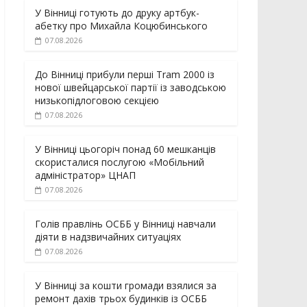
У Вінниці готують до друку артбук-
абетку про Михайла Коцюбинського
07.08.2026
До Вінниці прибули перші Tram 2000 із
нової швейцарської партії із заводською
низькопідлоговою секцією
07.08.2026
У Вінниці цьогоріч понад 60 мешканців
скористалися послугою «Мобільний
адміністратор» ЦНАП
07.08.2026
Голів правлінь ОСББ у Вінниці навчали
діяти в надзвичайних ситуаціях
07.08.2026
У Вінниці за кошти громади взялися за
ремонт дахів трьох будинків із ОСББ