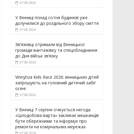
07.08.2026
У Вінниці понад сотня будинків уже
долучилися до роздільного збору сміття
07.08.2026
Зв’язківці отримали від Вінницької
громади вантажівку та спецобладнання
до Дня військ зв’язку
07.08.2026
Vinnytsia Kids Race 2026: вінницьких дітей
запрошують на головний дитячий забіг
осені
07.08.2026
У Вінниці 7 серпня очікується негода:
«Цілодобова варта» закликає мешканців
бути обережними та інформує про
ремонти на комунальних мережах
07.08.2026