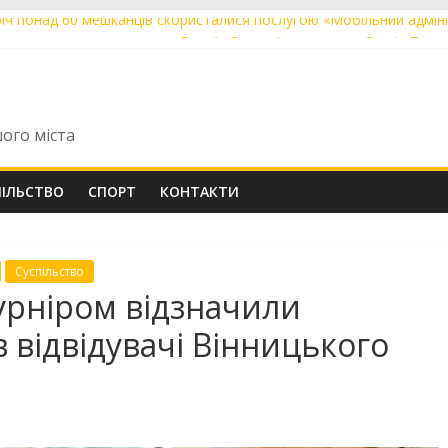
річ понад 60 мешканців скористалися послугою «Мобільний адмі
я проведе в останню путь Героїв Олега Андрушка та Сергія Тара
ощаються із загиблими захисниками Олександром Кушніром та Ві
ють до друку артбук-абетку про Михайла Коцюбинського
ули перші Tram 2000 із нової швейцарської партії із заводською 
шого міста
ПІЛЬСТВО
СПОРТ
КОНТАКТИ
Суспільство
урніром відзначили
в відвідувачі Вінницького