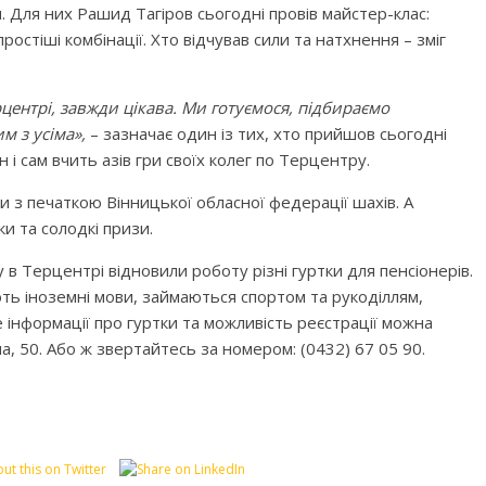
. Для них Рашид Тагіров сьогодні провів майстер-клас:
простіші комбінації. Хто відчував сили та натхнення – зміг
центрі, завжди цікава. Ми готуємося, підбираємо
м з усіма»,
– зазначає один із тих, хто прийшов сьогодні
ін і сам вчить азів гри своїх колег по Терцентру.
и з печаткою Вінницької обласної федерації шахів. А
и та солодкі призи.
в Терцентрі відновили роботу різні гуртки для пенсіонерів.
ть іноземні мови, займаються спортом та рукоділлям,
 інформації про гуртки та можливість реєстрації можна
на, 50. Або ж звертайтесь за номером: (0432) 67 05 90.