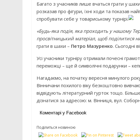
Багато з учасників лише вчаться грати у шахи
розказав про фігури, їхні ходи та показав най
спробувати себе у товариському турнірі.
«Будь-яка подія, яка проходить у нашому Тер
просвітницький матеріал, щоб поділитися ни
грати в шахи –
Петро Мазуренко
. Сьогодні в
Усі учасники турніру отримали почесні грамот
переможці – ще й символічні подарунки – кепк
Нагадаємо, на початку вересня минулого року 
Вінничани похилого віку безкоштовно вивчаю
відвідують літературний гурток тощо. Більше
дізнатися за адресою: м. Вінниця, вул. Собор
Коментарі у Facebook
Поділиться новиною