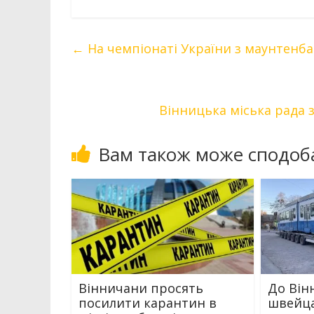
←
На чемпіонаті України з маунтенб
Вінницька міська рада 
Вам також може сподоб
Вінничани просять
До Він
посилити карантин в
швейц