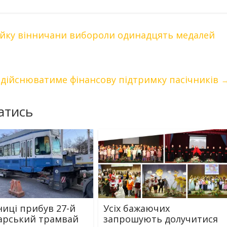
айку вінничани вибороли одинадцять медалей
здійснюватиме фінансову підтримку пасічників
атись
ниці прибув 27-й
Усіх бажаючих
арський трамвай
запрошують долучитися