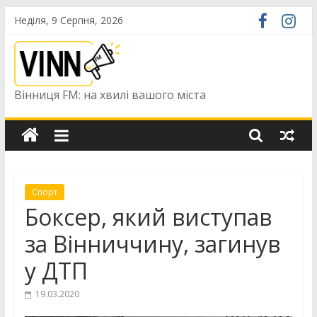
Skip
Неділя, 9 Серпня, 2026
to
content
Вінниця FM: на хвилі вашого міста
Спорт
Боксер, який виступав
за Вінниччину, загинув
у ДТП
19.03.2020