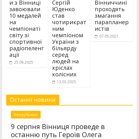
и з Вінниці
Сергій
Вінниччині
завоювали
Юденко
проходять
10 медалей
став
змагання
на
чотирикрат
парапланер
чемпіонаті
ним
истів
світу зі
чемпіоном
07.05.2021
спортивної
України з
радіопеленг
більярду
ації
серед
людей на
25.08.2025
кріслах
колісних
13.03.2025
Останні новини
Без рубрики
9 серпня Вінниця проведе в
останню путь Героїв Олега