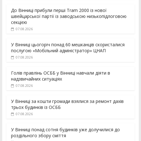
До Вінниці прибули перші Tram 2000 із нової
швейцарської партії із заводською низькопідлоговою
секцією
07.08.2026
У Вінниці цьогоріч понад 60 мешканців скористалися
послугою «Мобільний адміністратор» ЦНАП
07.08.2026
Голів правлінь ОСББ у Вінниці навчали діяти в
надзвичайних ситуаціях
07.08.2026
У Вінниці за кошти громади взялися за ремонт дахів
трьох будинків із ОСББ
07.08.2026
У Вінниці понад сотня будинків уже долучилися до
роздільного збору сміття