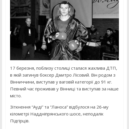
17 березня, поблизу столиці сталася жахлива ДТП,
в якій загинув боксер Дмитро Лісовий. Він родом з
Вінниччини, виступав у ваговій категорії до 91 кг.
Певний час проживав у Вінниці та виступав за наше
місто.
Зіткнення “Ауді” та “Ланоса” відбулося на 26-му
кілометрі Наддніпрянського шосе, неподалік
Підгірців.