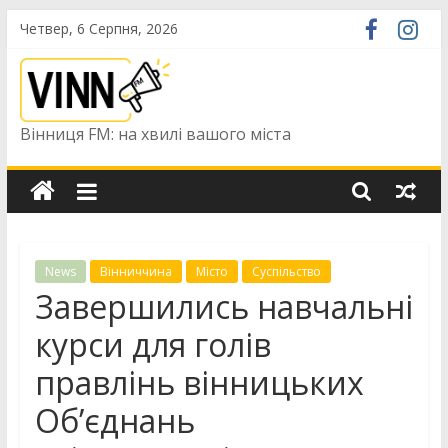
Skip
Четвер, 6 Серпня, 2026
to
content
Вінниця FM: на хвилі вашого міста
News
Вінниччина
Місто
Суспільство
Завершились навчальні
курси для голів
правлінь вінницьких
Об’єднань