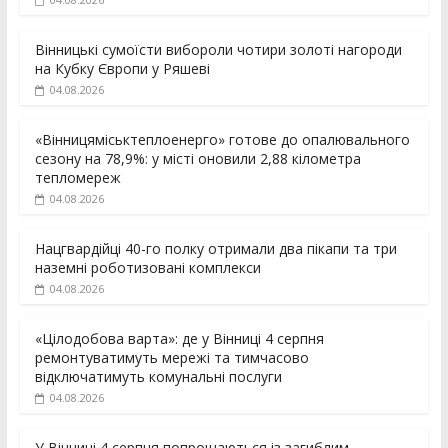
Вінницькі сумоїсти вибороли чотири золоті нагороди
на Кубку Європи у Ряшеві
04.08.2026
«Вінницяміськтеплоенерго» готове до опалювального
сезону на 78,9%: у місті оновили 2,88 кілометра
тепломереж
04.08.2026
Нацгвардійці 40-го полку отримали два пікапи та три
наземні роботизовані комплекси
04.08.2026
«Цілодобова варта»: де у Вінниці 4 серпня
ремонтуватимуть мережі та тимчасово
відключатимуть комунальні послуги
04.08.2026
У Вінниці 4 серпня попрощаються із загиблим