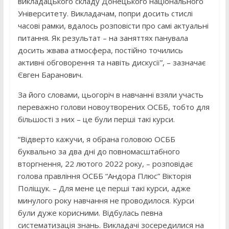
викладацького складу Донецького національного
Університету. Викладачам, попри досить стислі
часові рамки, вдалось розповісти про самі актуальні
питання. Як результат – на заняттях панувала
досить жвава атмосфера, постійно точились
активні обговорення та навіть дискусії”, – зазначає
Євген Баранович.
За його словами, цьогоріч в навчанні взяли участь
переважно голови новоутворених ОСББ, тобто для
більшості з них – це були перші такі курси.
“Відверто кажучи, я обрана головою ОСББ
буквально за два дні до повномасштабного
вторгнення, 22 лютого 2022 року, – розповідає
голова правління ОСББ “Андора Плюс” Вікторія
Поліщук. – Для мене це перші такі курси, адже
минулого року навчання не проводилося. Курси
були дуже корисними. Відбулась певна
систематизація знань. Викладачі зосередилися на