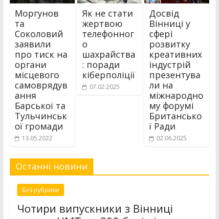
Моргунов
Як не стати
Досвід
та
жертвою
Вінниці у
Соколовий
телефонног
сфері
заявили
о
розвитку
про тиск на
шахрайства
креативних
органи
: поради
індустрій
місцевого
кіберполіції
презентува
самоврядув
ли на
07.02.2025
ання
міжнародно
Барської та
му форумі
Тульчинськ
Британсько
ої громади
ї Ради
13.05.2022
02.06.2025
Останні новини
Без рубрики
Чотири випускники з Вінниці