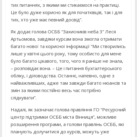
тих питаннях, з якими ми стикаємося на практиці.
Це було дуже корисно як для початківців, так і для
тих, хто уже має певний досвід”.
Як додає голова ОСББ “Захисників неба 3” Леся
Артьомова, завдяки курсам вона змогла отримати
багато нової та корисної інформації “Ми створились
лише у квітні цього року, тому особисто для мене
було багато цікавого, того, чого я раніше не знала,
– розповідає вона. – Це і питання бухгалтерського
обліку, і діловодства. Останнє, напевно, одне з
найважливіших, адже там завжди багато нюансів та
змін за якими постійно весь час потрібно
слідкувати”.
Надалі, як зазначає голова правління ГО “Ресурсний
центр підтримки ОСББ міста Вінниця”, можливе
розширення програми, а голови правлінь ОСББ, які
планують долучитися до курсів, можуть уже