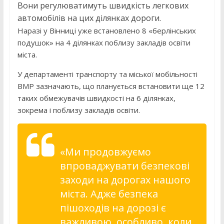
Вони регулюватимуть швидкість легкових
автомобілів на цих ділянках дороги.
Наразі у Вінниці уже встановлено 8 «берлінських
подушок» на 4 ділянках поблизу закладів освіти
міста.
У департаменті транспорту та міської мобільності
ВМР зазначають, що планується встановити ще 12
таких обмежувачів швидкості на 6 ділянках,
зокрема і поблизу закладів освіти.
«Ми продовжуємо
впроваджувати безпекові
заходи на дорогах нашого
міста. Адже безпека
пішоходів на дорозі є
важливою, особливо, коли