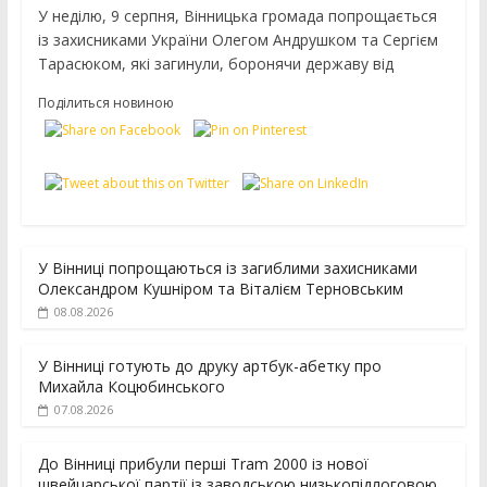
У неділю, 9 серпня, Вінницька громада попрощається
із захисниками України Олегом Андрушком та Сергієм
Тарасюком, які загинули, боронячи державу від
Поділиться новиною
У Вінниці попрощаються із загиблими захисниками
Олександром Кушніром та Віталієм Терновським
08.08.2026
У Вінниці готують до друку артбук-абетку про
Михайла Коцюбинського
07.08.2026
До Вінниці прибули перші Tram 2000 із нової
швейцарської партії із заводською низькопідлоговою