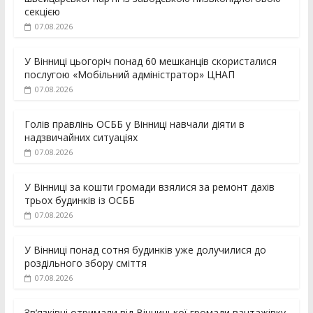
секцією
07.08.2026
У Вінниці цьогоріч понад 60 мешканців скористалися
послугою «Мобільний адміністратор» ЦНАП
07.08.2026
Голів правлінь ОСББ у Вінниці навчали діяти в
надзвичайних ситуаціях
07.08.2026
У Вінниці за кошти громади взялися за ремонт дахів
трьох будинків із ОСББ
07.08.2026
У Вінниці понад сотня будинків уже долучилися до
роздільного збору сміття
07.08.2026
Зв’язківці отримали від Вінницької громади вантажівку