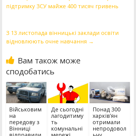
підтримку ЗСУ майже 400 тисяч гривень
З 13 листопада вінницькі заклади освіти
відновлюють очне навчання
→
Вам також може
сподобатись
Військовим
Де сьогодні
Понад 300
на
лагодитиму
харківʼян
передову з
ть
отримали
Вінниці
комунальні
непродовол
відправили
мережі
ьчу