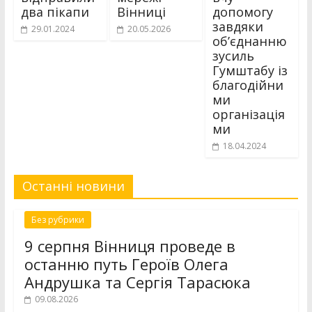
два пікапи
Вінниці
допомогу
завдяки
29.01.2024
20.05.2026
обʼєднанню
зусиль
Гумштабу із
благодійни
ми
організація
ми
18.04.2024
Останні новини
Без рубрики
9 серпня Вінниця проведе в
останню путь Героїв Олега
Андрушка та Сергія Тарасюка
09.08.2026