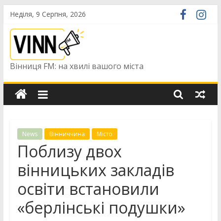
Skip
Неділя, 9 Серпня, 2026
to
content
Вінниця FM: на хвилі вашого міста
News
Вінниччина
Місто
Поблизу двох
вінницьких закладів
освіти встановили
«берлінські подушки»