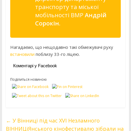
транспорту та міської
мобільності ВМР
Андрій
Сорокін
.
Нагадаємо, що нещодавно такі обмежувачі руху
встановили
поблизу 33-го ліцею.
Коментарі у Facebook
Поділиться новиною
←
У Вінниці під час XVI Незламного
ВІННИЦіЯнського кінофестивалю зібрали на