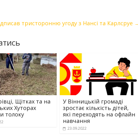
ідписав тристоронню угоду з Нансі та Карлсруе
атись
івці, Щітках та на
У Вінницькій громаді
ьких Хуторах
зростає кількість дітей,
и толоку
які переходять на офлайн
навчання
22
23.09.2022