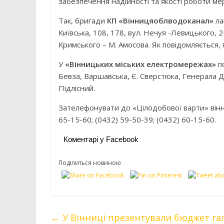
забезпечення надійності та якості роботи ме
Так, бригади
КП «Вінницяоблводоканал»
ла
Київська, 108, 178, вул. Нечуя -Левицького, 
Кримського – М. Амосова. Як повідомляється,
У
«Вінницьких міських електромережах»
по
Бевза, Варшавська, Є. Сверстюка, Генерала Д
Підлісний.
Зателефонувати до «Цілодобової варти» вінн
65-15-60; (0432) 59-50-39; (0432) 60-15-60.
Коментарі у Facebook
Поділиться новиною
←
У Вінниці презентували бюджет галу