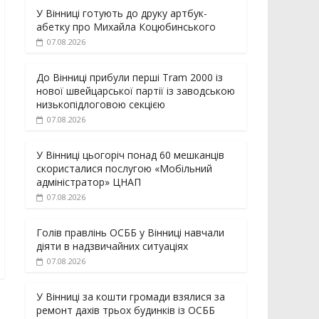
У Вінниці готують до друку артбук-
абетку про Михайла Коцюбинського
07.08.2026
До Вінниці прибули перші Tram 2000 із
нової швейцарської партії із заводською
низькопідлоговою секцією
07.08.2026
У Вінниці цьогоріч понад 60 мешканців
скористалися послугою «Мобільний
адміністратор» ЦНАП
07.08.2026
Голів правлінь ОСББ у Вінниці навчали
діяти в надзвичайних ситуаціях
07.08.2026
У Вінниці за кошти громади взялися за
ремонт дахів трьох будинків із ОСББ