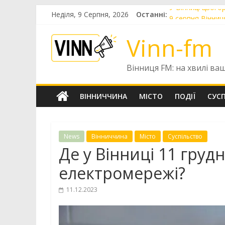
Skip
У Вінниці цього
Неділя, 9 Серпня, 2026
Останні:
to
9 серпня Вінниц
content
У Вінниці попр
Vinn-fm
У Вінниці готу
До Вінниці приб
Вінниця FM: на хвилі ва
ВІННИЧЧИНА
МІСТО
ПОДІЇ
СУС
News
Вінниччина
Місто
Суспільство
Де у Вінниці 11 груд
електромережі?
11.12.2023