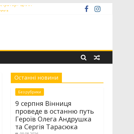
ністратор» ЦНАП
сюка
талієм Терновським
низькопідлоговою секцією
Останні новини
Без рубрики
9 серпня Вінниця
проведе в останню путь
Героїв Олега Андрушка
та Сергія Тарасюка
09.08.2026