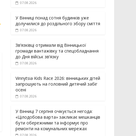
07.08.2026
У Вінниці понад сотня будинків уже
→
долучилися до роздільного збору сміття
07.08.2026
Зв’язківці отримали від Вінницької
громади вантажівку та спецобладнання
до Дня військ зв’язку
07.08.2026
Vinnytsia Kids Race 2026: вінницьких дітей
запрошують на головний дитячий забіг
осені
07.08.2026
У Вінниці 7 серпня очікується негода:
«Цілодобова варта» закликає мешканців
бути обережними та інформує про
ремонти на комунальних мережах
07.08.2026