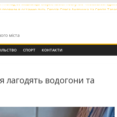
річ понад 60 мешканців скористалися послугою «Мобільний адмі
я проведе в останню путь Героїв Олега Андрушка та Сергія Тара
ощаються із загиблими захисниками Олександром Кушніром та Ві
ють до друку артбук-абетку про Михайла Коцюбинського
ули перші Tram 2000 із нової швейцарської партії із заводською 
шого міста
ПІЛЬСТВО
СПОРТ
КОНТАКТИ
ня лагодять водогони та