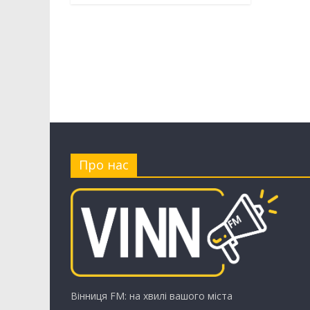
Про нас
Вінниця FM: на хвилі вашого міста