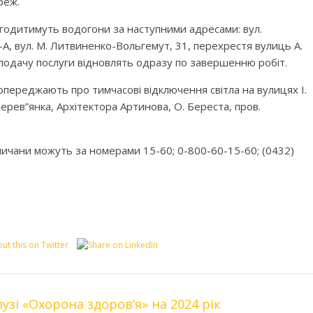
реж.
годитимуть водогони за наступними адресами: вул.
2-А, вул. М. Литвиненко-Вольгемут, 31, перехрестя вулиць А.
 подачу послуги відновлять одразу по завершенню робіт.
переджають про тимчасові відключення світла на вулицях І.
ерев”янка, Архітектора Артинова, О. Береста, пров.
ичани можуть за номерами 15-60; 0-800-60-15-60; (0432)
зі «Охорона здоров’я» на 2024 рік