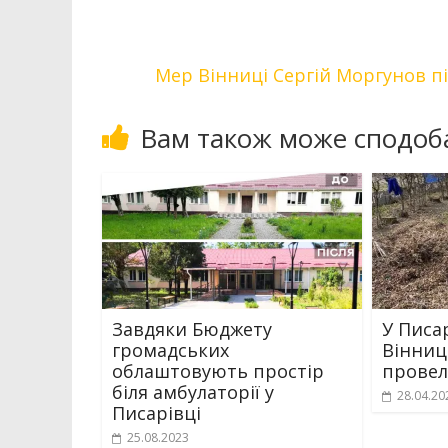
Мер Вінниці Сергій Моргунов п
Вам також може сподоб
Завдяки Бюджету
У Писар
громадських
Вінниц
облаштовують простір
провел
біля амбулаторії у
28.04.20
Писарівці
25.08.2023