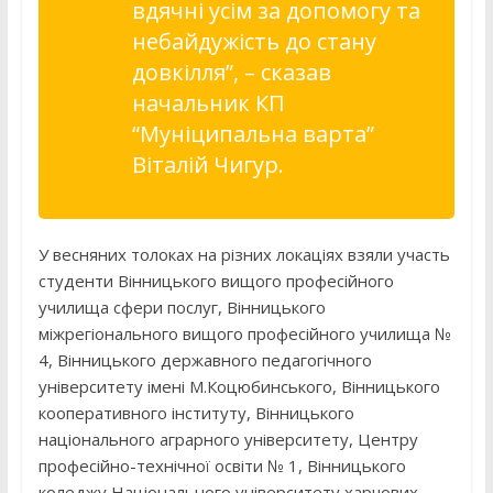
вдячні усім за допомогу та
небайдужість до стану
довкілля”, – сказав
начальник КП
“Муніципальна варта”
Віталій Чигур.
У весняних толоках на різних локаціях взяли участь
студенти Вінницького вищого професійного
училища сфери послуг, Вінницького
міжрегіонального вищого професійного училища №
4, Вінницького державного педагогічного
університету імені М.Коцюбинського, Вінницького
кооперативного інституту, Вінницького
національного аграрного університету, Центру
професійно-технічної освіти № 1, Вінницького
коледжу Національного університету харчових