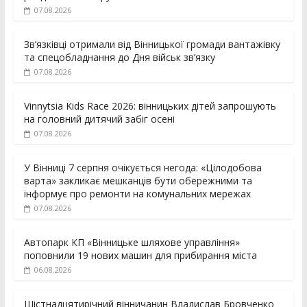
07.08.2026
Зв’язківці отримали від Вінницької громади вантажівку
та спецобладнання до Дня військ зв’язку
07.08.2026
Vinnytsia Kids Race 2026: вінницьких дітей запрошують
на головний дитячий забіг осені
07.08.2026
У Вінниці 7 серпня очікується негода: «Цілодобова
варта» закликає мешканців бути обережними та
інформує про ремонти на комунальних мережах
07.08.2026
Автопарк КП «Вінницьке шляхове управління»
поповнили 19 нових машин для прибирання міста
06.08.2026
Шістнадцятирічний вінничанин Владислав Бровченко