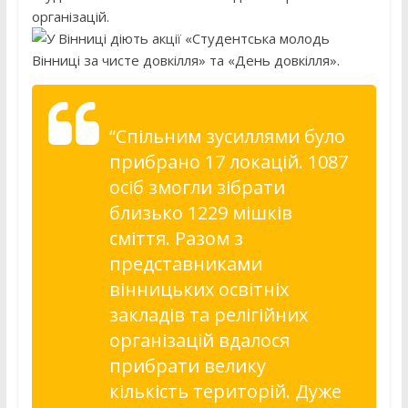
організацій.
“Спільним зусиллями було
прибрано 17 локацій. 1087
осіб змогли зібрати
близько 1229 мішків
сміття. Разом з
представниками
вінницьких освітніх
закладів та релігійних
організацій вдалося
прибрати велику
кількість територій. Дуже