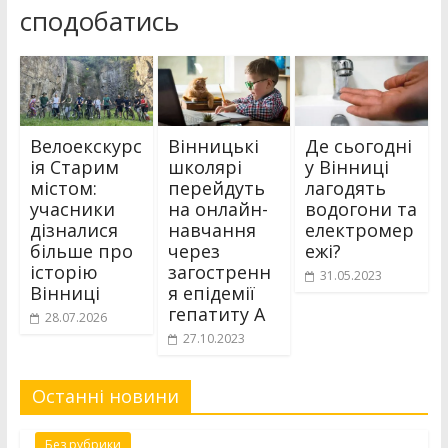
сподобатись
Велоекскурс
Вінницькі
Де сьогодні
ія Старим
школярі
у Вінниці
містом:
перейдуть
лагодять
учасники
на онлайн-
водогони та
дізналися
навчання
електромер
більше про
через
ежі?
історію
загостренн
31.05.2023
Вінниці
я епідемії
гепатиту А
28.07.2026
27.10.2023
Останні новини
Без рубрики