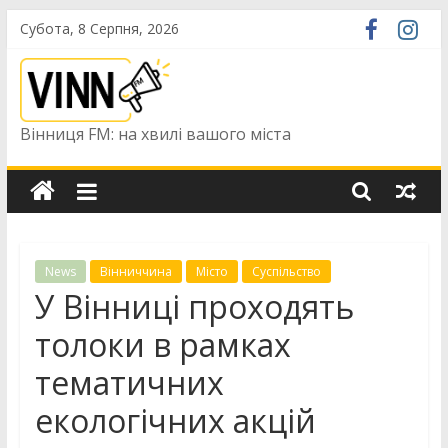
Skip
Субота, 8 Серпня, 2026
to
content
Вінниця FM: на хвилі вашого міста
News
Вінниччина
Місто
Суспільство
У Вінниці проходять
толоки в рамках
тематичних
екологічних акцій