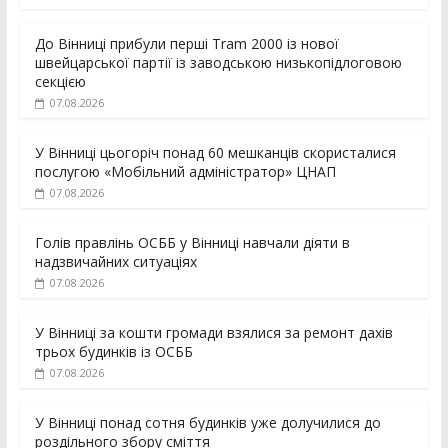
До Вінниці прибули перші Tram 2000 із нової
швейцарської партії із заводською низькопідлоговою
секцією
07.08.2026
У Вінниці цьогоріч понад 60 мешканців скористалися
послугою «Мобільний адміністратор» ЦНАП
07.08.2026
Голів правлінь ОСББ у Вінниці навчали діяти в
надзвичайних ситуаціях
07.08.2026
У Вінниці за кошти громади взялися за ремонт дахів
трьох будинків із ОСББ
07.08.2026
У Вінниці понад сотня будинків уже долучилися до
роздільного збору сміття