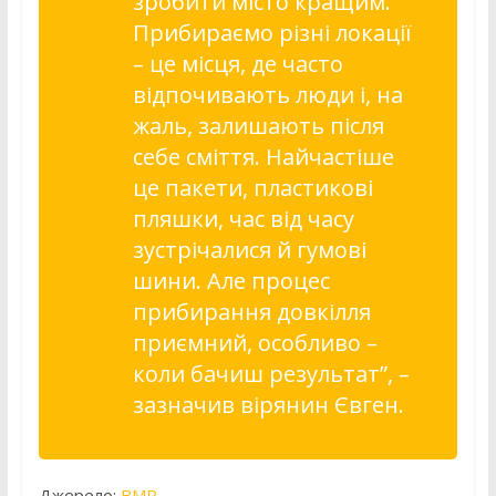
зробити місто кращим.
Прибираємо різні локації
– це місця, де часто
відпочивають люди і, на
жаль, залишають після
себе сміття. Найчастіше
це пакети, пластикові
пляшки, час від часу
зустрічалися й гумові
шини. Але процес
прибирання довкілля
приємний, особливо –
коли бачиш результат”, –
зазначив вірянин Євген.
Джерело:
ВМР