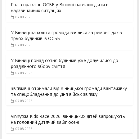
Голів правлінь ОСББ у Вінниці навчали діяти в
надзвичайних ситуаціях
07.08.2026
У Вінниці за кошти громади взялися за ремонт дахів
трьох будинків із ОСББ
07.08.2026
У Вінниці понад сотня будинків уже долучилися до
роздільного збору сміття
07.08.2026
Зв’язківці отримали від Вінницької громади вантажівку
та спецобладнання до Дня військ зв’язку
07.08.2026
Vinnytsia Kids Race 2026: вінницьких дітей запрошують
на головний дитячий забіг осені
07.08.2026