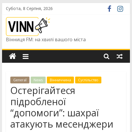
Skip
Субота, 8 Серпня, 2026
to
content
Вінниця FM: на хвилі вашого міста
General
News
Вінниччина
Суспільство
Остерігайтеся
підробленої
“допомоги”: шахраї
атакують месенджери