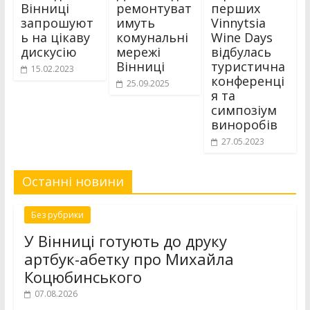
Вінниці
ремонтуват
перших
запрошуют
имуть
Vinnytsia
ь на цікаву
комунальні
Wine Days
дискусію
мережі
відбулась
Вінниці
туристична
15.02.2023
конференці
25.09.2025
я та
симпозіум
виноробів
27.05.2023
Останні новини
Без рубрики
У Вінниці готують до друку
артбук-абетку про Михайла
Коцюбинського
07.08.2026