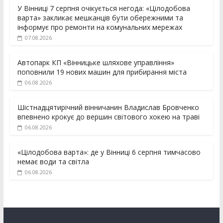
У Вінниці 7 серпня очікується негода: «Цілодобова
варта» закликає мешканців бути обережними та
інформує про ремонти на комунальних мережах
07.08.2026
Автопарк КП «Вінницьке шляхове управління»
поповнили 19 нових машин для прибирання міста
06.08.2026
Шістнадцятирічний вінничанин Владислав Бровченко
впевнено крокує до вершин світового хокею на траві
06.08.2026
«Цілодобова варта»: де у Вінниці 6 серпня тимчасово
немає води та світла
06.08.2026