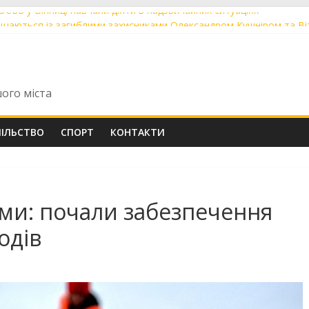
 ОСББ у Вінниці навчали діяти в надзвичайних ситуаціях
ощаються із загиблими захисниками Олександром Кушніром та В
ють до друку артбук-абетку про Михайла Коцюбинського
були перші Tram 2000 із нової швейцарської партії із заводською
оріч понад 60 мешканців скористалися послугою «Мобільний адм
шого міста
ПІЛЬСТВО
СПОРТ
КОНТАКТИ
ими: почали забезпечення
одів