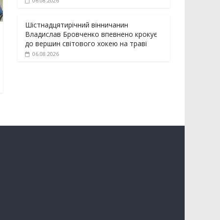
06.08.2026
Шістнадцятирічний вінничанин
Владислав Бровченко впевнено крокує
до вершин світового хокею на траві
06.08.2026