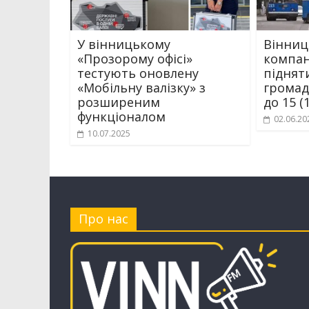
У вінницькому
Вінниц
«Прозорому офісі»
компан
тестують оновлену
підняти
«Мобільну валізку» з
громад
розширеним
до 15 (
функціоналом
02.06.20
10.07.2025
Про нас