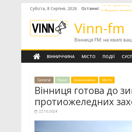
Skip
Субота, 8 Серпня, 2026
Останні:
Голів правлінь
to
У Вінниці попр
content
У Вінниці готу
Vinn-fm
До Вінниці при
У Вінниці цьог
Вінниця FM: на хвилі ва
ВІННИЧЧИНА
МІСТО
ПОДІЇ
СУС
General
News
Вінниччина
Місто
Вінниця готова до з
протиожеледних зах
22.10.2024