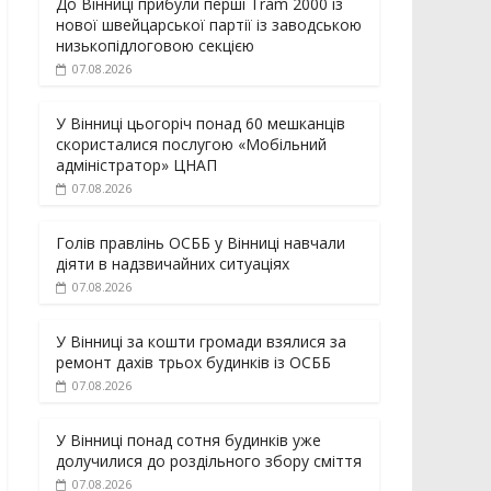
До Вінниці прибули перші Tram 2000 із
нової швейцарської партії із заводською
низькопідлоговою секцією
07.08.2026
У Вінниці цьогоріч понад 60 мешканців
скористалися послугою «Мобільний
адміністратор» ЦНАП
07.08.2026
Голів правлінь ОСББ у Вінниці навчали
діяти в надзвичайних ситуаціях
07.08.2026
У Вінниці за кошти громади взялися за
ремонт дахів трьох будинків із ОСББ
07.08.2026
У Вінниці понад сотня будинків уже
долучилися до роздільного збору сміття
07.08.2026