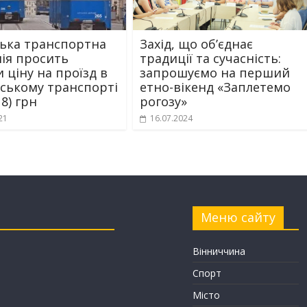
ька транспортна
Захід, що об’єднає
ія просить
традиції та сучасність:
 ціну на проїзд в
запрошуємо на перший
ському транспорті
етно-вікенд «Заплетемо
18) грн
рогозу»
21
16.07.2024
Меню сайту
Вінниччина
Спорт
Місто