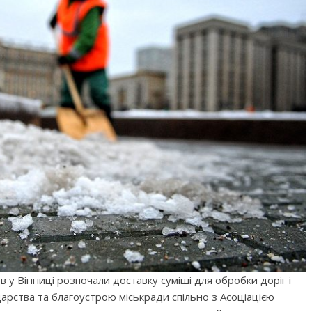
 у Вінниці розпочали доставку суміші для обробки доріг і
арства та благоустрою міськради спільно з Асоціацією