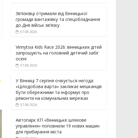
Зв’язківці отримали від Вінницької
громади вантажівку та спецобладнання
до Дня військ зв’язку
07.08.2026
Vinnytsia Kids Race 2026: вінницьких дітей
запрошують на головний дитячий забіг
осені
07.08.2026
→
У Вінниці 7 серпня очікується негода:
«Цілодобова варта» закликає мешканців
бути обережними та інформує про
ремонти на комунальних мережах
07.08.2026
Автопарк КП «Вінницьке шляхове
управління» поповнили 19 нових машин
для прибирання міста