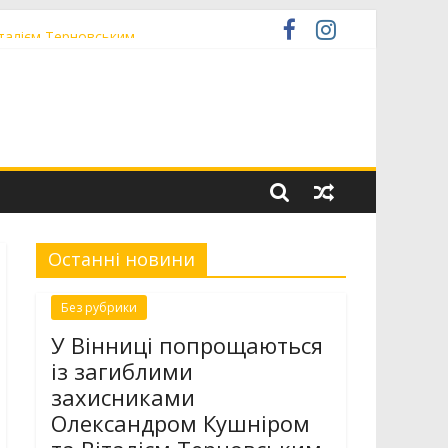
італієм Терновським
 низькопідлоговою секцією
іністратор» ЦНАП
Останні новини
Без рубрики
У Вінниці попрощаються
із загиблими
захисниками
Олександром Кушніром