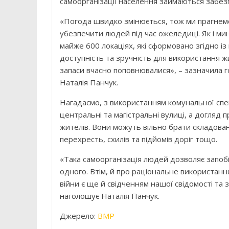
самоорганізації населення займаються забез
«Погода швидко змінюється, тож ми прагнемо 
убезпечити людей під час ожеледиці. Як і м
майже 600 локаціях, які сформовано згідно із
доступність та зручність для використання 
запаси вчасно поповнювалися», – зазначила го
Наталія Панчук.
Нагадаємо, з використанням комунальної сп
центральні та магістральні вулиці, а догляд
жителів. Вони можуть вільно брати складова
перехресть, схилів та підйомів доріг тощо.
«Така самоорганізація людей дозволяє запоб
одного. Втім, й про раціональне використання
війни є ще й свідченням нашої свідомості та 
наголошує Наталія Панчук.
Джерело:
ВМР