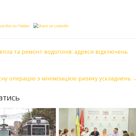
епла та ремонт водогонів: адреси відключень
існу операцію з мінімізацією ризику ускладнень
атись