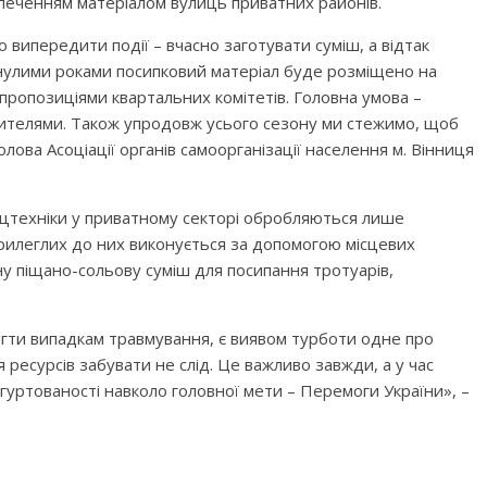
печенням матеріалом вулиць приватних районів.
випередити події – вчасно заготувати суміш, а відтак
инулими роками посипковий матеріал буде розміщено на
 пропозиціями квартальних комітетів. Головна умова –
жителями. Також упродовж усього сезону ми стежимо, щоб
лова Асоціації органів самоорганізації населення м. Вінниця
ецтехніки у приватному секторі обробляються лише
 прилеглих до них виконується за допомогою місцевих
ну піщано-сольову суміш для посипання тротуарів,
ігти випадкам травмування, є виявом турботи одне про
 ресурсів забувати не слід. Це важливо завжди, а у час
згуртованості навколо головної мети – Перемоги України», –