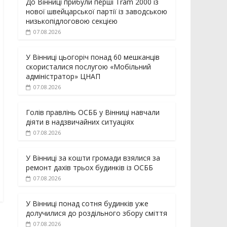
До Вінниці прибули перші Tram 2000 із
нової швейцарської партії із заводською
низькопідлоговою секцією
07.08.2026
У Вінниці цьогоріч понад 60 мешканців
скористалися послугою «Мобільний
адміністратор» ЦНАП
07.08.2026
Голів правлінь ОСББ у Вінниці навчали
діяти в надзвичайних ситуаціях
07.08.2026
У Вінниці за кошти громади взялися за
ремонт дахів трьох будинків із ОСББ
07.08.2026
У Вінниці понад сотня будинків уже
долучилися до роздільного збору сміття
07.08.2026