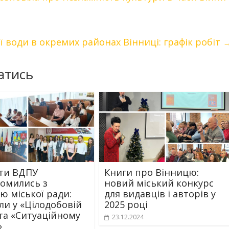
ї води в окремих районах Вінниці: графік робіт
атись
ти ВДПУ
Книги про Вінницю:
омились з
новий міський конкурс
ю міської ради:
для видавців і авторів у
ли у «Цілодобовій
2025 році
 та «Ситуаційному
23.12.2024
»