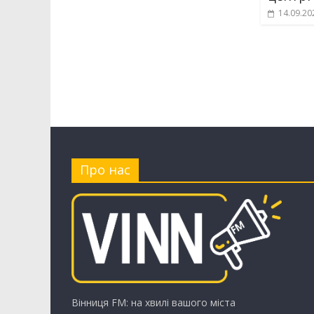
14.09.20
Про нас
Вінниця FM: на хвилі вашого міста