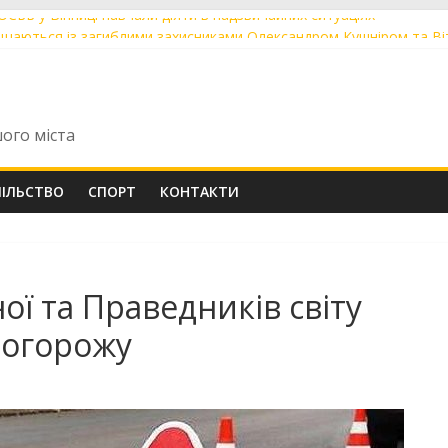
 ОСББ у Вінниці навчали діяти в надзвичайних ситуаціях
ощаються із загиблими захисниками Олександром Кушніром та В
ють до друку артбук-абетку про Михайла Коцюбинського
були перші Tram 2000 із нової швейцарської партії із заводською
оріч понад 60 мешканців скористалися послугою «Мобільний адм
шого міста
ПІЛЬСТВО
СПОРТ
КОНТАКТИ
ої та Праведників світу
 огорожу