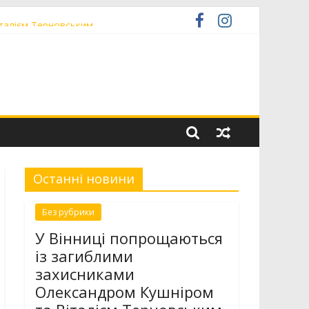
італієм Терновським
 низькопідлоговою секцією
іністратор» ЦНАП
Останні новини
Без рубрики
У Вінниці попрощаються
із загиблими
захисниками
Олександром Кушніром