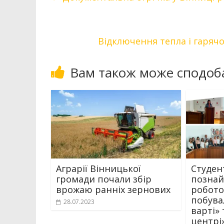
Відключення тепла і гарячо
Вам також може сподоб
Аграрії Вінницької
Студен
громади почали збір
познай
врожаю ранніх зернових
робото
побува
28.07.2023
варті»
центрі