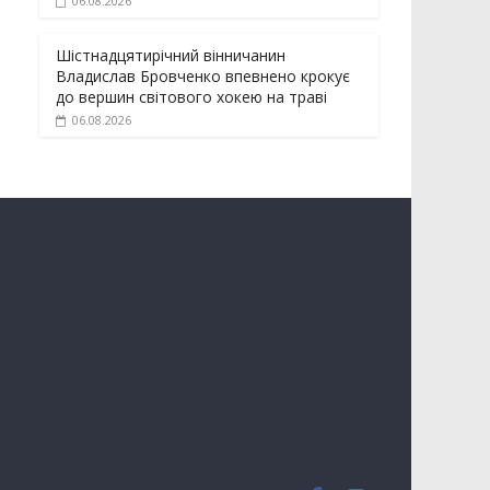
06.08.2026
Шістнадцятирічний вінничанин
Владислав Бровченко впевнено крокує
до вершин світового хокею на траві
06.08.2026