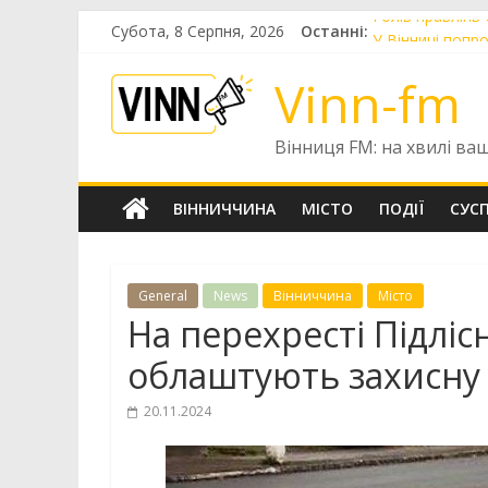
Skip
Голів правлінь
Субота, 8 Серпня, 2026
Останні:
to
У Вінниці попр
content
У Вінниці готу
Vinn-fm
До Вінниці при
У Вінниці цьог
Вінниця FM: на хвилі ва
ВІННИЧЧИНА
МІСТО
ПОДІЇ
СУС
General
News
Вінниччина
Місто
На перехресті Підлісн
облаштують захисну
20.11.2024