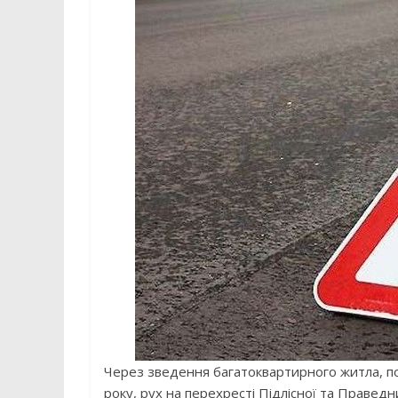
Через зведення багатоквартирного житла, п
року, рух на перехресті Підлісної та Праведн