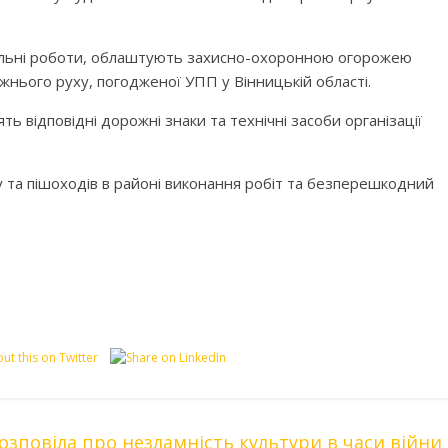
вельні роботи, облаштують захисно-охоронною огорожею
ожнього руху, погодженої УПП у Вінницькій області.
 відповідні дорожні знаки та технічні засоби організації
 та пішоходів в районі виконання робіт та безперешкодний
озповіла про незламність культури в часи війни