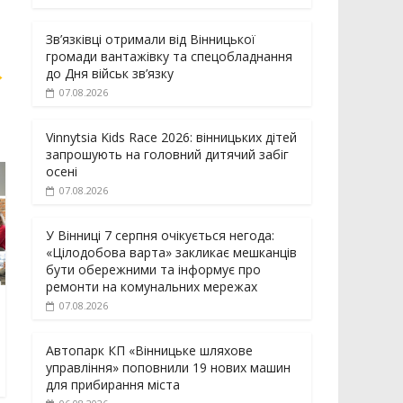
Зв’язківці отримали від Вінницької
громади вантажівку та спецобладнання
→
до Дня військ зв’язку
07.08.2026
Vinnytsia Kids Race 2026: вінницьких дітей
запрошують на головний дитячий забіг
осені
07.08.2026
У Вінниці 7 серпня очікується негода:
«Цілодобова варта» закликає мешканців
бути обережними та інформує про
ремонти на комунальних мережах
07.08.2026
Автопарк КП «Вінницьке шляхове
управління» поповнили 19 нових машин
для прибирання міста