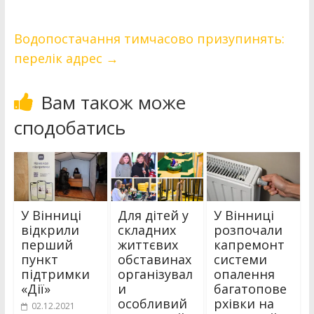
Водопостачання тимчасово призупинять:
перелік адрес
→
Вам також може
сподобатись
У Вінниці
Для дітей у
У Вінниці
відкрили
складних
розпочали
перший
життєвих
капремонт
пункт
обставинах
системи
підтримки
організувал
опалення
«Дії»
и
багатопове
особливий
рхівки на
02.12.2021