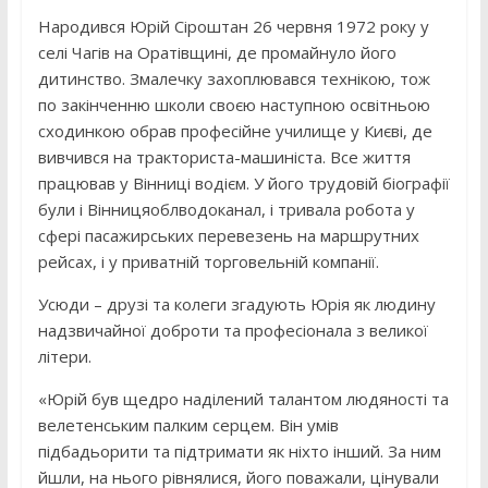
Народився Юрій Сіроштан 26 червня 1972 року у
селі Чагів на Оратівщині, де промайнуло його
дитинство. Змалечку захоплювався технікою, тож
по закінченню школи своєю наступною освітньою
сходинкою обрав професійне училище у Києві, де
вивчився на тракториста-машиніста. Все життя
працював у Вінниці водієм. У його трудовій біографії
були і Вінницяоблводоканал, і тривала робота у
сфері пасажирських перевезень на маршрутних
рейсах, і у приватній торговельній компанії.
Усюди – друзі та колеги згадують Юрія як людину
надзвичайної доброти та професіонала з великої
літери.
«Юрій був щедро наділений талантом людяності та
велетенським палким серцем. Він умів
підбадьорити та підтримати як ніхто інший. За ним
йшли, на нього рівнялися, його поважали, цінували