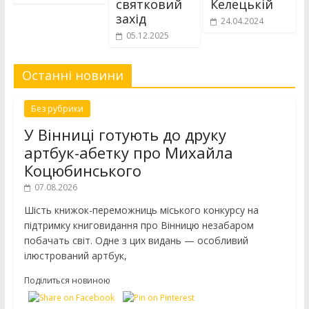
святковий
Келецькій
захід
24.04.2024
05.12.2025
Останні новини
Без рубрики
У Вінниці готують до друку
артбук-абетку про Михайла
Коцюбинського
07.08.2026
Шість книжок-переможниць міського конкурсу на
підтримку книговидання про Вінницю незабаром
побачать світ. Одне з цих видань — особливий
ілюстрований артбук,
Поділиться новиною