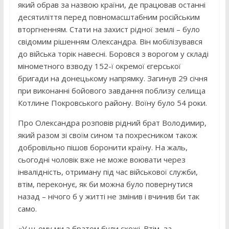
який обрав за назвою країни, де працював останні
десятиліття перед повномасштабним російським
вторгненням. Стати на захист рідної землі – було
свідомим рішенням Олександра. Він мобілізувався
до війська торік навесні. Боровся з ворогом у складі
мінометного взводу 152-ї окремої єгерської
бригади на донецькому напрямку. Загинув 29 січня
при виконанні бойового завдання поблизу селища
Котлине Покровського району. Воїну було 54 роки.
Про Олександра розповів рідний брат Володимир,
який разом зі своїм сином та похресником також
добровільно пішов боронити країну. На жаль,
сьогодні чоловік вже не може воювати через
інвалідність, отриману під час військової служби,
втім, переконує, як би можна було повернутися
назад – нічого б у житті не змінив і вчинив би так
само.
«У цьому ми з братом були схожі. Втім, за