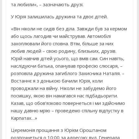
та любили», – зазначають друзі.
У Юрія залишилась дружина та двоє дітей.
«Він ніколи не сидів без діла. Завжди був за кермом
або щось лагодив чи майстрував. Автомобілі
захоплювали його сповна. Втім, більше за них
любив людей – свою родину, близьких, друзів.
Юрій навчив дітей усього, що вмів сам. Син навіть,
наслідуючи батька, опанував професію слюсаря, –
розповіла дружина загиблого Захисника Наталія. –
Востаннє я з донькою бачили Юрія, коли
проводжали на війну. Ніколи не забудемо його
посмішку, якою він намагався нас підбадьорити.
Казав, що обов’язково повернеться і ми здійснимо
нашу давню мрію – проведемо спільну відпустку в
Карпатах…»
Церемонія прощання з Юрієм Сіроштаном
розпочнеться о 10:00 за адресою: вул. Генерала