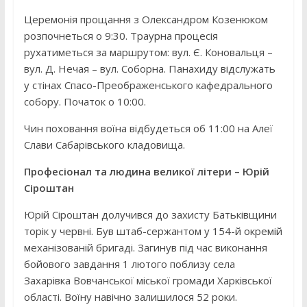
Церемонія прощання з Олександром Козенюком
розпочнеться о 9:30. Траурна процесія
рухатиметься за маршрутом: вул. Є. Коновальця –
вул. Д. Нечая – вул. Соборна. Панахиду відслужать
у стінах Спасо-Преображенського кафедрального
собору. Початок о 10:00.
Чин поховання воїна відбудеться об 11:00 на Алеї
Слави Сабарівського кладовища.
Професіонал та людина великої літери – Юрій
Сіроштан
Юрій Сіроштан долучився до захисту Батьківщини
торік у червні. Був штаб-сержантом у 154-й окремій
механізованій бригаді. Загинув під час виконання
бойового завдання 1 лютого поблизу села
Захарівка Вовчанської міської громади Харківської
області. Воїну навічно залишилося 52 роки.