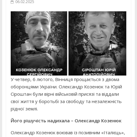
06.02.2025
У четвер, 6 лютого, Вінниця прощається з двома
оборонцями України. Олександр Козенюк та Юрій
Сіроштан були вірні військовій присязі та віддали
свої життя у боротьбі за свободу та незалежність
рідної землі.
Його рішучість надихала – Олександр Козенюк
Олександр Козенюк воював із позивним «Італієць»,