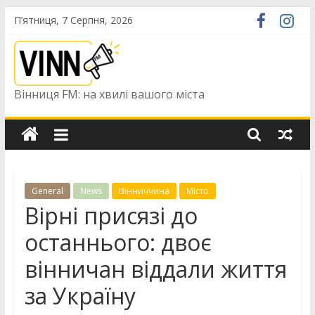
Skip
П’ятниця, 7 Серпня, 2026
to
content
Вінниця FM: на хвилі вашого міста
General
News
Вінниччина
Місто
Вірні присязі до
останнього: двоє
вінничан віддали життя
за Україну