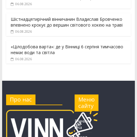
06.08.2026
Шістнадцятирічний вінничанин Владислав Бровченко
впевнено крокує до вершин світового хокею на траві
06.08.2026
«Цілодобова варта»: де у Вінниці 6 серпня тимчасово
немає води та світла
06.08.2026
Про нас
Меню
сайту
Вінничч
ина