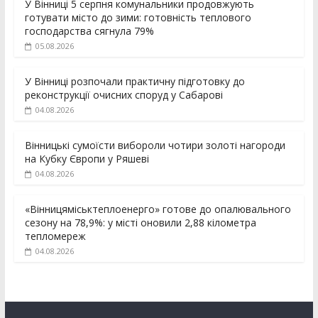
У Вінниці 5 серпня комунальники продовжують
готувати місто до зими: готовність теплового
господарства сягнула 79%
05.08.2026
У Вінниці розпочали практичну підготовку до
реконструкції очисних споруд у Сабарові
04.08.2026
Вінницькі сумоїсти вибороли чотири золоті нагороди
на Кубку Європи у Ряшеві
04.08.2026
«Вінницяміськтеплоенерго» готове до опалювального
сезону на 78,9%: у місті оновили 2,88 кілометра
тепломереж
04.08.2026