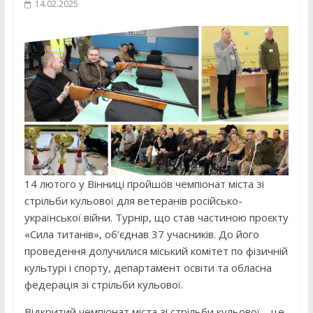
14.02.2025
14 лютого у Вінниці пройшов чемпіонат міста зі
стрільби кульової для ветеранів російсько-
української війни. Турнір, що став частиною проєкту
«Сила титанів», об’єднав 37 учасників. До його
проведення долучилися міський комітет по фізичній
культурі і спорту, департамент освіти та обласна
федерація зі стрільби кульової.
Відкритий чемпіонат міста зі стрільби кульової – це