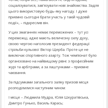
соціалізуватися, зав’язувати нові знайомства. Задля
цього використовую будь-яку нагоду. І дуже
приємно сьогодні брати участь у такій чудовій
події», – підкреслив він.
У цих змаганнях немає переможених – тут усі
переможці, адже мають величезну силу духу,
своєю чергою наголосив президент федерації
стрільби кульової Віктор Щерба. Проте це не
виключає спортивного азарту. Тож чемпіонат було
організовано на найвищому рівні: з професійним
журі та арбітрами, а за лаштунками – приємне
чаювання.
За підсумками загального заліку призові місця
розподілилися наступним чином:
I місце – Людмила Мудра, Юлія Шкуратівська,
Дмитро Гунько, Василь Карась;