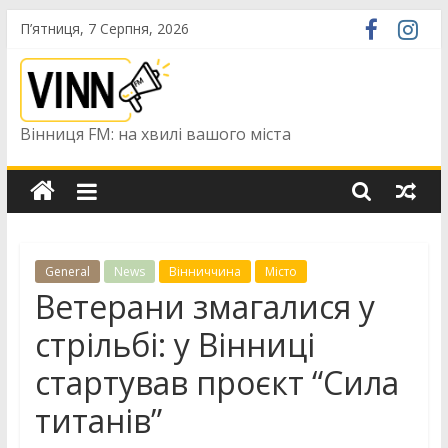
Skip
П’ятниця, 7 Серпня, 2026
to
content
Вінниця FM: на хвилі вашого міста
General
News
Вінниччина
Місто
Ветерани змагалися у
стрільбі: у Вінниці
стартував проєкт “Сила
титанів”