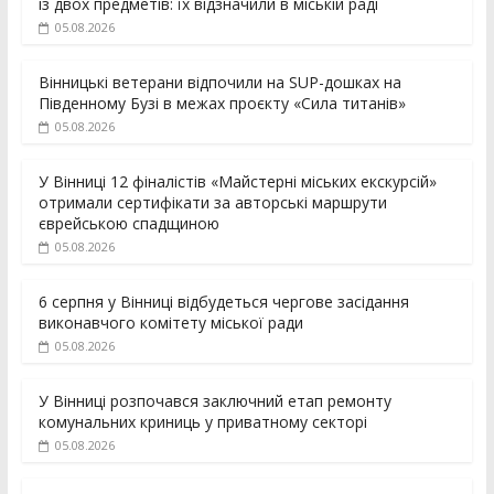
із двох предметів: їх відзначили в міській раді
05.08.2026
Вінницькі ветерани відпочили на SUP-дошках на
Південному Бузі в межах проєкту «Сила титанів»
05.08.2026
У Вінниці 12 фіналістів «Майстерні міських екскурсій»
отримали сертифікати за авторські маршрути
єврейською спадщиною
05.08.2026
6 серпня у Вінниці відбудеться чергове засідання
виконавчого комітету міської ради
05.08.2026
У Вінниці розпочався заключний етап ремонту
комунальних криниць у приватному секторі
05.08.2026