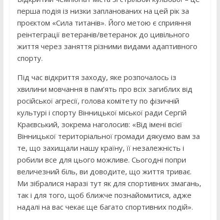
перша подія із низки запланованих на цей рік за
проєктом «Сила титанів». Його метою є сприяння
реінтеграції ветеранів/ветеранок до цивільного
життя через заняття різними видами адаптивного
спорту.
Під час відкриття заходу, яке розпочалось із
хвилини мовчання в пам’ять про всіх загиблих від
російської агресії, голова комітету по фізичній
культурі і спорту Вінницької міської ради Сергій
Краєвський, зокрема наголосив: «Від імені всієї
Вінницької територіальної громади дякуємо вам за
те, що захищали нашу країну, її незалежність і
робили все для цього можливе. Сьогодні попри
величезний біль, ви доводите, що життя триває.
Ми зібралися наразі тут як для спортивних змагань,
так і для того, щоб ближче познайомитися, адже
надалі на вас чекає ще багато спортивних подій».