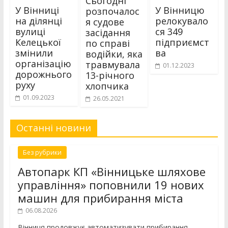
Сьогодні
У Вінниці
У Вінницю
розпочалос
на ділянці
релокувало
я судове
вулиці
ся 349
засідання
Келецької
підприємст
по справі
змінили
ва
водійки, яка
організацію
травмувала
01.12.2023
дорожнього
13-річного
руху
хлопчика
01.09.2023
26.05.2021
Останні новини
Без рубрики
Автопарк КП «Вінницьке шляхове
управління» поповнили 19 нових
машин для прибирання міста
06.08.2026
Вінниця продовжує автоматизувати прибирання