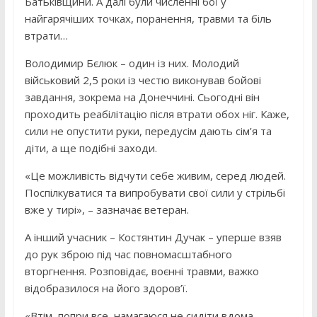
Батьківщини. А далі були численні бої у
найгарячіших точках, поранення, травми та біль
втрати…
Володимир Бєлюк – один із них. Молодий
військовий 2,5 роки із честю виконував бойові
завдання, зокрема на Донеччині. Сьогодні він
проходить реабілітацію після втрати обох ніг. Каже,
сили не опустити руки, передусім дають сім’я та
діти, а ще подібні заходи.
«Це можливість відчути себе живим, серед людей.
Поспілкуватися та випробувати свої сили у стрільбі
вже у тирі», – зазначає ветеран.
А інший учасник – Костянтин Дучак – уперше взяв
до рук зброю під час повномасштабного
вторгнення. Розповідає, воєнні травми, важко
відобразилося на його здоров’ї.
«Втім, попри все, намагаюся не сидіти вдома,