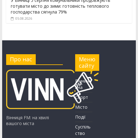
У Вінниці 5 серпня комунальники продовжують
готувати місто до зими: готовність теплового
господарства сягнула 79%
05.08.2026
Про нас
Меню
сайту
Вінничч
ина
Спорт
Місто
Події
Вінниця FM: на хвилі
вашого міста
Суспіль
ство