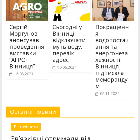
Сергій
Сьогодні у
Покращенн
Моргунов
Вінниці
я
анонсував
відключати
водопостач
проведення
муть воду:
ання та
виставки
перелік
енергонеза
“АГРО-
адрес
лежності:
Вінниця”
Вінниця
10.06.2024
підписала
16.08.2021
меморанду
м
06.11.2024
Останні новини
Без рубрики
Зв’язківці отримали від