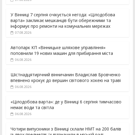
У Вінниці 7 серпня очікується негода: «Цілодобова
варта» закликає мешканців бути обережними та
інформує про ремонти на комунальних мережах
07.08.2026
Автопарк КП «Вінницьке шляхове управління»
поповнили 19 нових машин для прибирання міста
06.08.2026
Шістнадцятирічний вінничанин Владислав Бровченко
впевнено крокує до вершин світового хокею на траві
06.08.2026
«Цілодобова варта»: де у Вінниці 6 серпня тимчасово
немає води та світла
06.08.2026
Чотири випускники з Вінниці склали НМТ на 200 балів
із двох предметів: їх відзначили в міській раді