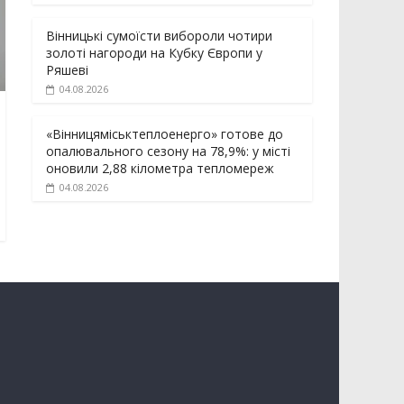
Вінницькі сумоїсти вибороли чотири
золоті нагороди на Кубку Європи у
Ряшеві
04.08.2026
«Вінницяміськтеплоенерго» готове до
опалювального сезону на 78,9%: у місті
оновили 2,88 кілометра тепломереж
04.08.2026