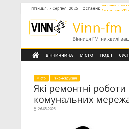
Skip
Вінницькі вет
П’ятниця, 7 Серпня, 2026
Останні:
to
Автопарк КП 
content
Шістнадцятир
Vinn-fm
«Цілодобова в
Чотири випуск
Вінниця FM: на хвилі ва
ВІННИЧЧИНА
МІСТО
ПОДІЇ
СУС
Місто
Реконструкція
Які ремонтні роботи
комунальних мережа
26.05.2025