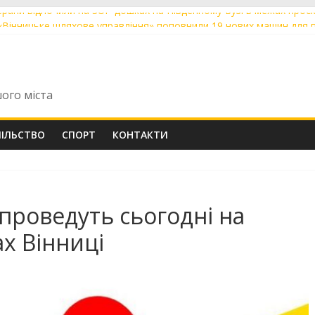
ерани відпочили на SUP-дошках на Південному Бузі в межах проєк
«Вінницьке шляхове управління» поповнили 19 нових машин для 
ічний вінничанин Владислав Бровченко впевнено крокує до верши
арта»: де у Вінниці 6 серпня тимчасово немає води та світла
ники з Вінниці склали НМТ на 200 балів із двох предметів: їх відзн
шого міста
ПІЛЬСТВО
СПОРТ
КОНТАКТИ
 проведуть сьогодні на
х Вінниці