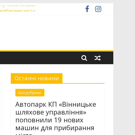
ту «Сила титанів»
прибирання міста
н світового хокею на траві
ачили в міській раді
Останні новини
Без рубрики
Автопарк КП «Вінницьке
шляхове управління»
поповнили 19 нових
машин для прибирання