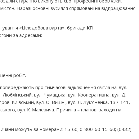
розділи старанно виконують свої професійні обов’язки,
істян. Наразі основні зусилля спрямовані на відпрацювання
еагування «Цілодобова варта», бригади
КП
гони за адресами:
енні робіт.
попереджають про тимчасові відключення світла на: вул.
в. Люблінський, вул. Чумацька, вул. Кооперативна, вул. Д.
 пров. Київський, вул. О. Вишні, вул. Л. Лук’яненка, 137-141,
нського, вул. К. Малевича. Причина – планові заходи на
ичани можуть за номерами: 15-60; 0-800-60-15-60; (0432)