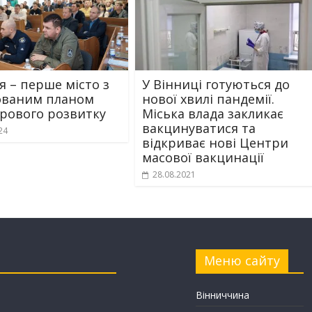
я – перше місто з
У Вінниці готуються до
ованим планом
нової хвилі пандемії.
рового розвитку
Міська влада закликає
вакцинуватися та
24
відкриває нові Центри
масової вакцинації
28.08.2021
Меню сайту
Вінниччина