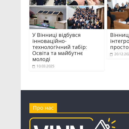
У Вінниці відбувся
Вінниц
інноваційно-
інтегр
технологічний табір:
просто
Освіта та майбутнє
20.12.20
молоді
10.03.2025
Про нас