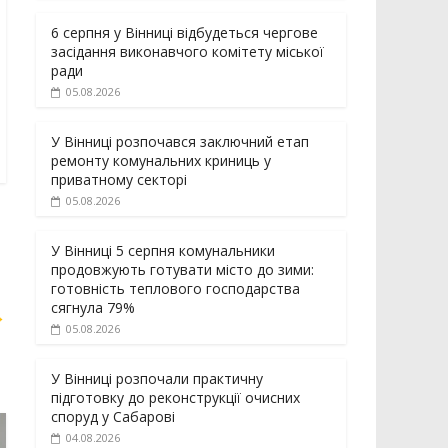
6 серпня у Вінниці відбудеться чергове
засідання виконавчого комітету міської
ради
05.08.2026
У Вінниці розпочався заключний етап
ремонту комунальних криниць у
приватному секторі
05.08.2026
У Вінниці 5 серпня комунальники
продовжують готувати місто до зими:
готовність теплового господарства
сягнула 79%
→
05.08.2026
У Вінниці розпочали практичну
підготовку до реконструкції очисних
споруд у Сабарові
04.08.2026