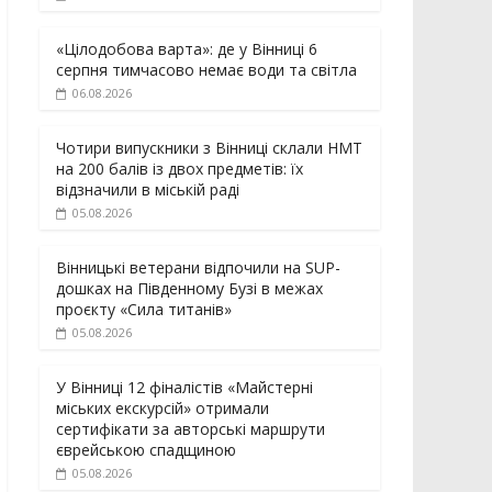
«Цілодобова варта»: де у Вінниці 6
серпня тимчасово немає води та світла
06.08.2026
Чотири випускники з Вінниці склали НМТ
на 200 балів із двох предметів: їх
відзначили в міській раді
05.08.2026
Вінницькі ветерани відпочили на SUP-
дошках на Південному Бузі в межах
проєкту «Сила титанів»
05.08.2026
У Вінниці 12 фіналістів «Майстерні
міських екскурсій» отримали
сертифікати за авторські маршрути
єврейською спадщиною
05.08.2026