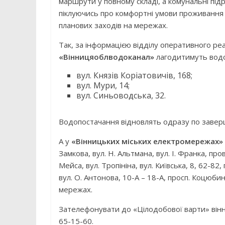
маршрути у повному складі, а комунальні під
піклуючись про комфортні умови проживання м
планових заходів на мережах.
Так, за інформацією відділу оперативного р
«Вінницяоблводоканал»
лагодитимуть водо
вул. Князів Коріатовичів, 168;
вул. Мури, 14;
вул. Синьоводська, 32.
Водопостачання відновлять одразу по заверш
А у
«Вінницьких міських електромережах»
Замкова, вул. Н. Альтмана, вул. І. Франка, про
Мейса, вул. Тропініна, вул. Київська, 8, 62-82,
вул. О. Антонова, 10-А – 18-А, просп. Коцюби
мережах.
Зателефонувати до «Цілодобової варти» вінн
65-15-60.