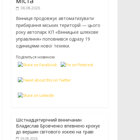
міста
06.08.2026
Вінниця продовжує автоматизувати
прибирання міських територій — цього
року автопарк КП «Вінницьке шляхове
управління» поповнився одразу 19
одиницями нової техніки.
Поділиться новиною
Шістнадцятирічний вінничанин
Владислав Бровченко впевнено крокує
до вершин світового хокею на траві
06.08.2026