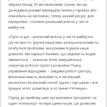
зібрала понад 50 автовласників. Шини, які ще
донедавна роками припадали пилом у гаражах або
опинялись на смітниках, тепер цінний ресурс для
переробки. І головне реальний внесок у чисте
майбутнє.
«Проста дія – реальний внесок у чисте майбутнє.
Це не просто зручна ініціатива, реальна можливість
позбутися проблеми, яка роками псувала наше
довкілля. Ми нарешті бачимо, що свідомість водіїв
змінюється, – зазначає Юлія Замушинська,
секретар робочої групи з розробки Плану
управління відходами. – Завдяки роботі Центру,
вінничани мають можливість в легальний,
екологічно безпечний спосіб здати старі шини. І все
працює чітко: щомісяця, в останню п’ятницю».
Підхід до прийому шин організовано зрозуміло: на
один техпаспорт чотири шини на рік. Це дозволяє