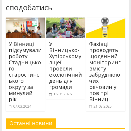
сподобатись
У Вінниці
У
Фахівці
підсумували
Вінницько-
проводять
роботу
Хутірському
щоденний
Стадницько
ліцеї
моніторинг
го
провели
вмісту
старостинс
екологічний
забруднюю
ького
день для
чих
округу за
громади
речовин у
минулий
повітрі
18.05.2026
рік
Вінниці
07.03.2024
21.03.2025
Останні новини