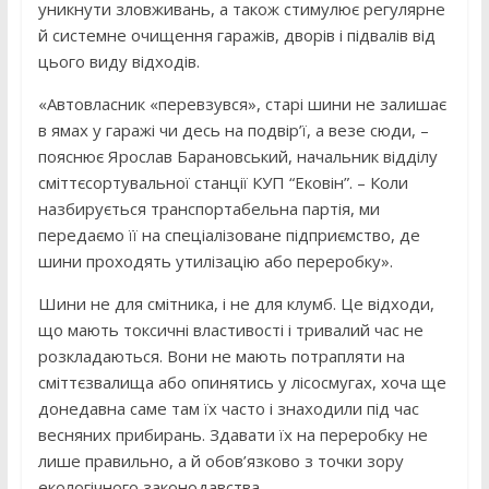
уникнути зловживань, а також стимулює регулярне
й системне очищення гаражів, дворів і підвалів від
цього виду відходів.
«Автовласник «перевзувся», старі шини не залишає
в ямах у гаражі чи десь на подвір’ї, а везе сюди, –
пояснює Ярослав Барановський, начальник відділу
сміттєсортувальної станції КУП “Ековін”. – Коли
назбирується транспортабельна партія, ми
передаємо її на спеціалізоване підприємство, де
шини проходять утилізацію або переробку».
Шини не для смітника, і не для клумб. Це відходи,
що мають токсичні властивості і тривалий час не
розкладаються. Вони не мають потрапляти на
сміттєзвалища або опинятись у лісосмугах, хоча ще
донедавна саме там їх часто і знаходили під час
весняних прибирань. Здавати їх на переробку не
лише правильно, а й обов’язково з точки зору
екологічного законодавства.