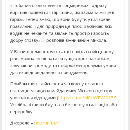
«Побачив оголошення в соцмережах і одразу
вирішив привезти старі шини, які займали місце в
гаражі. Тепер знаю, що вони будуть утилізовані
правильно, і для природи це плюс. Закликаю всіх
водіїв: не чекайте та звільніть простір і зробіть
добру справу», – розповів вінничанин Микола.
У Вінниці демонструють, що навіть на місцевому
рівні можна змінювати ситуацію крок за кроком,
залучаючи громаду та створюючи зрозумілі умови
для ековідповідального поводження.
Прийом шин здійснюється в кожну останню
п’ятницю місяця на майданчику Міського центру
управління відходами (
https://t.me/MCUWEV2025/
).
Усі зібрані шини йдуть на безпечну утилізацію або
переробку.
Джерело –
новини ВМР