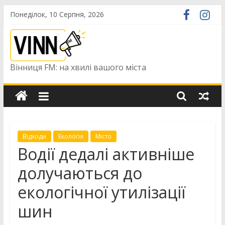
Skip
Понеділок, 10 Серпня, 2026
to
content
Вінниця FM: на хвилі вашого міста
Відходи
Екологія
Місто
Водії дедалі активніше
долучаються до
екологічної утилізації
шин