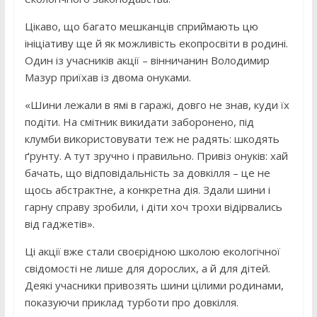
Цікаво, що багато мешканців сприймають цю
ініціативу ще й як можливість екопросвіти в родині.
Один із учасників акції – вінничанин Володимир
Мазур приїхав із двома онуками.
«Шини лежали в ямі в гаражі, довго не знав, куди їх
подіти. На смітник викидати заборонено, під
клумби використовувати теж не радять: шкодять
ґрунту. А тут зручно і правильно. Привіз онуків: хай
бачать, що відповідальність за довкілля – це не
щось абстрактне, а конкретна дія. Здали шини і
гарну справу зробили, і діти хоч трохи відірвались
від гаджетів».
Ці акції вже стали своєрідною школою екологічної
свідомості не лише для дорослих, а й для дітей.
Деякі учасники привозять шини цілими родинами,
показуючи приклад турботи про довкілля.