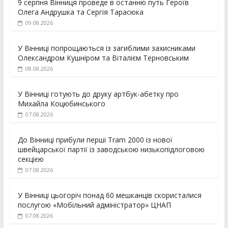
9 серпня Вінниця проведе в останню путь Героїв
Олега Андрушка та Сергія Тарасюка
09.08.2026
У Вінниці попрощаються із загиблими захисниками
Олександром Кушніром та Віталієм Терновським
08.08.2026
У Вінниці готують до друку артбук-абетку про
Михайла Коцюбинського
07.08.2026
До Вінниці прибули перші Tram 2000 із нової
швейцарської партії із заводською низькопідлоговою
секцією
07.08.2026
У Вінниці цьогоріч понад 60 мешканців скористалися
послугою «Мобільний адміністратор» ЦНАП
07.08.2026