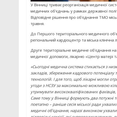
У Вінниці триває реорганізація медичної си
медичних об’єднань у рамках державної політ
Відповідне рішення про об’єднання ТМО міськ
травня.
До Першого територіального медичного об’єд
регіональний кардіоцентр та міська клінічна 
Друге територіальне медичне об’єднання на л
медичної допомоги, лікарню «Центр матері т
«Сьогодні медична система стикається з низ
закладів, збереження кадрового потенціалу
технологій. І для того, щоб лікарні могли о
угоди з НСЗУ за максимально можливою кіль
утримувати висококваліфікованих фахівців,
Саме тому у Вінниці формують два потужні т
поетапно – раніше сесія міської ради ухвал
медичні об’єднання, наразі виконком ухвали
відповідні комісії, які супроводжуватимуть