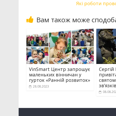
Які роботи пров
Вам також може сподоб
VinSmart Центр запрошує
Сергій
маленьких вінничан у
привіт
гурток «Ранній розвиток»
святом
зв’язкі
28.08.2023
08.08.20