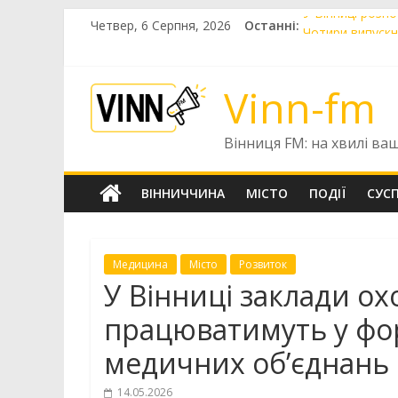
Skip
Четвер, 6 Серпня, 2026
Останні:
У Вінниці розп
to
Чотири випускни
content
Вінницькі вете
У Вінниці 12 ф
Vinn-fm
6 серпня у Вінн
Вінниця FM: на хвилі ва
ВІННИЧЧИНА
МІСТО
ПОДІЇ
СУС
Медицина
Місто
Розвиток
У Вінниці заклади ох
працюватимуть у фо
медичних об’єднань
14.05.2026