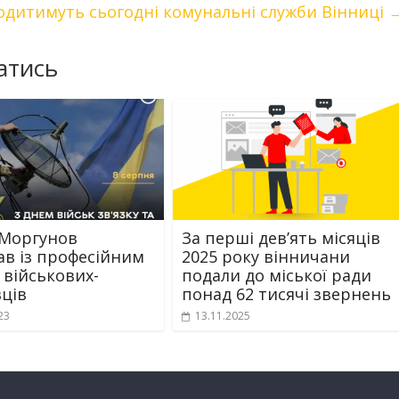
одитимуть сьогодні комунальні служби Вінниці
атись
 Моргунов
За перші дев’ять місяців
ав із професійним
2025 року вінничани
 військових-
подали до міської ради
вців
понад 62 тисячі звернень
23
13.11.2025