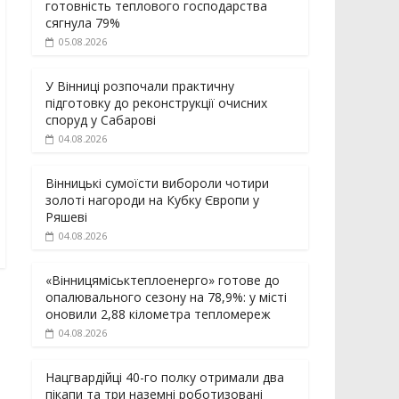
готовність теплового господарства
сягнула 79%
05.08.2026
У Вінниці розпочали практичну
підготовку до реконструкції очисних
споруд у Сабарові
04.08.2026
Вінницькі сумоїсти вибороли чотири
золоті нагороди на Кубку Європи у
Ряшеві
04.08.2026
«Вінницяміськтеплоенерго» готове до
опалювального сезону на 78,9%: у місті
оновили 2,88 кілометра тепломереж
04.08.2026
Нацгвардійці 40-го полку отримали два
пікапи та три наземні роботизовані