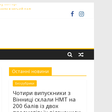
му секторі
чили в міській раді
у «Сила титанів»
а авторські маршрути єврейською спадщиною
ради
Останні новини
Без рубрики
Чотири випускники з
Вінниці склали НМТ на
200 балів із двох