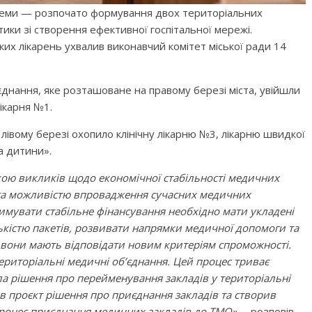
стеми — розпочато формування двох територіальних
ики зі створення ефективної госпітальної мережі.
их лікарень ухвалив виконавчий комітет міської ради 14
нання, яке розташоване на правому березі міста, увійшли
лікарня №1.
івому березі охопило клінічну лікарню №3, лікарню швидкої
а дитини».
кою викликів щодо економічної стабільності медичних
 та можливістю впровадження сучасних медичних
тримувати стабільне фінансування необхідно мати укладені
кістю пакетів, розвивати напрямки медичної допомоги та
 вони мають відповідати новим критеріям спроможності.
ериторіальні медичні об’єднання. Цей процес триває
ила рішення про перейменування закладів у територіальні
в проєкт рішення про приєднання закладів та створив
 процес приєднання медичних закладів до ТМО»
, – розповів