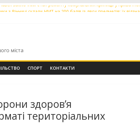
очався заключний етап ремонту комунальних криниць у приватно
ки з Вінниці склали НМТ на 200 балів із двох предметів: їх відзна
рани відпочили на SUP-дошках на Південному Бузі в межах проєкт
іналістів «Майстерні міських екскурсій» отримали сертифікати з
иці відбудеться чергове засідання виконавчого комітету міської 
шого міста
ПІЛЬСТВО
СПОРТ
КОНТАКТИ
орони здоров’я
рматі територіальних