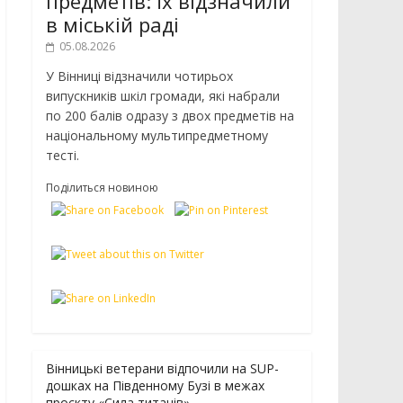
предметів: їх відзначили
в міській раді
05.08.2026
У Вінниці відзначили чотирьох
випускників шкіл громади, які набрали
по 200 балів одразу з двох предметів на
національному мультипредметному
тесті.
Поділиться новиною
Вінницькі ветерани відпочили на SUP-
дошках на Південному Бузі в межах
проєкту «Сила титанів»