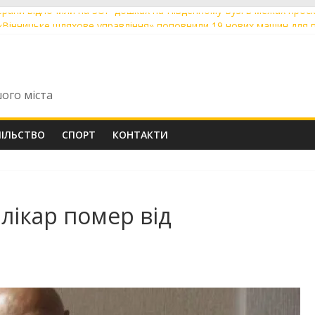
ерани відпочили на SUP-дошках на Південному Бузі в межах проєк
«Вінницьке шляхове управління» поповнили 19 нових машин для 
ічний вінничанин Владислав Бровченко впевнено крокує до верши
арта»: де у Вінниці 6 серпня тимчасово немає води та світла
ники з Вінниці склали НМТ на 200 балів із двох предметів: їх відзн
шого міста
ПІЛЬСТВО
СПОРТ
КОНТАКТИ
лікар помер від