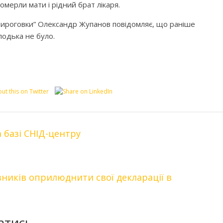
омерли мати і рідний брат лікаря.
“Пироговки” Олександр Жупанов повідомляє, що раніше
лодька не було.
а базі СНІД-центру
иків оприлюднити свої декларації в
атись