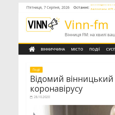
Skip
П’ятниця, 7 Серпня, 2026
Останні:
Вінницькі вет
to
Автопарк КП 
content
Шістнадцятир
Vinn-fm
«Цілодобова в
Чотири випуск
Вінниця FM: на хвилі ва
ВІННИЧЧИНА
МІСТО
ПОДІЇ
СУС
Події
Відомий вінницький 
коронавірусу
28.10.2020