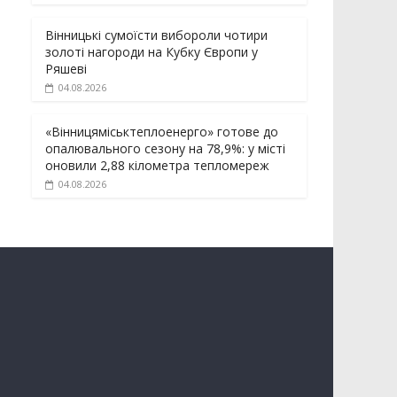
Вінницькі сумоїсти вибороли чотири
золоті нагороди на Кубку Європи у
Ряшеві
04.08.2026
«Вінницяміськтеплоенерго» готове до
опалювального сезону на 78,9%: у місті
оновили 2,88 кілометра тепломереж
04.08.2026