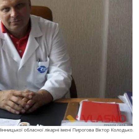
 Вінницької обласної лікарні імені Пирогова Віктор Колодько.