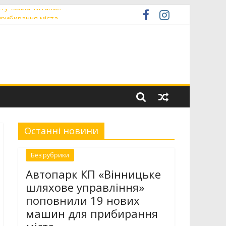
ту «Сила титанів»
прибирання міста
н світового хокею на траві
ачили в міській раді
Останні новини
Без рубрики
Автопарк КП «Вінницьке
шляхове управління»
поповнили 19 нових
машин для прибирання