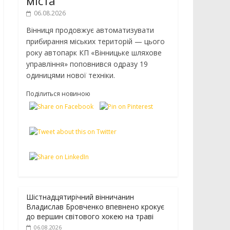
міста
06.08.2026
Вінниця продовжує автоматизувати
прибирання міських територій — цього
року автопарк КП «Вінницьке шляхове
управління» поповнився одразу 19
одиницями нової техніки.
Поділиться новиною
Шістнадцятирічний вінничанин
Владислав Бровченко впевнено крокує
до вершин світового хокею на траві
06.08.2026