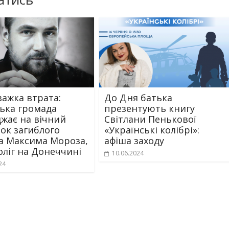
важка втрата:
До Дня батька
ька громада
презентують книгу
жає на вічний
Світлани Пенькової
ок загиблого
«Українські колібрі»:
а Максима Мороза,
афіша заходу
оліг на Донеччині
10.06.2024
24