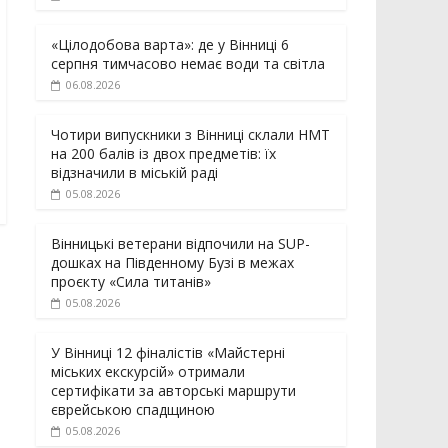
«Цілодобова варта»: де у Вінниці 6
серпня тимчасово немає води та світла
06.08.2026
Чотири випускники з Вінниці склали НМТ
на 200 балів із двох предметів: їх
відзначили в міській раді
05.08.2026
Вінницькі ветерани відпочили на SUP-
дошках на Південному Бузі в межах
проєкту «Сила титанів»
05.08.2026
У Вінниці 12 фіналістів «Майстерні
міських екскурсій» отримали
сертифікати за авторські маршрути
єврейською спадщиною
05.08.2026