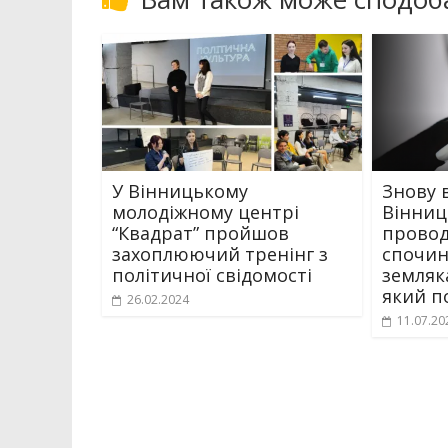
У Вінницькому
Знову 
молодіжному центрі
Вінниц
“Квадрат” пройшов
провод
захоплюючий тренінг з
спочин
політичної свідомості
земляк
який п
26.02.2024
11.07.20