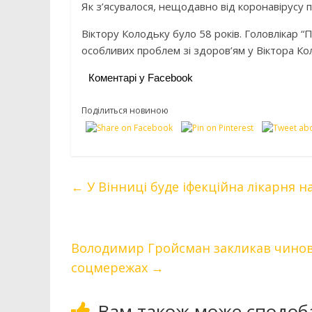
Як з’ясувалося, нещодавно від коронавірусу п
Віктору Колодьку було 58 років. Головлікар 
особливих проблем зі здоров’ям у Віктора Ко
Коментарі у Facebook
Поділиться новиною
←
У Вінниці буде іфекційна лікарня н
Володимир Гройсман закликав чиновн
соцмережах
→
Вам також може сподоб