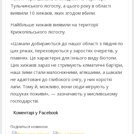
Тульчинського лісгоспу, а цього року в області
виявили 10 хижаків, яких згодом вбили.
Найбільше хижаків виявили на території
Крижопільського лісгоспу.
«Шакали добираються до нашої області з півдня по
цих річках, переховуються у заростях очеретів, у
плавнях. Це характерні для їхнього виду біотопи.
Цих хижаків зараз не стримують кліматичні бар’єри,
наші зими стали малосніжними, м’якшими, а шакали
не адаптовані до глибокого снігу, у них короткі
лапи. Тому й, можливо, вони сюди мігрують у
пошуках поживи», — зазначають у мисливському
господарстві.
Коментарі у Facebook
Поділиться новиною