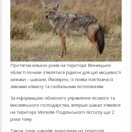
Протягом кількох років на території Вінницької
області почали з’являтися рідкісні для цієї місцевості
хижаки – шакали. Ймовірно, їх поява пов’язана із
змінами клімату та глобальним потеплінням.
За інформацією обласного управління лісового та
мисливського господарства, вперше шакал з’явився
на території Могилів-Подільського лісгоспу ще 2
роки тому.
Також торік шакалів знаходили на території