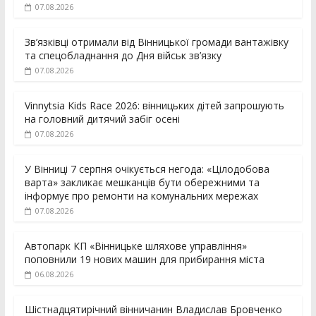
07.08.2026
Зв’язківці отримали від Вінницької громади вантажівку
та спецобладнання до Дня військ зв’язку
07.08.2026
Vinnytsia Kids Race 2026: вінницьких дітей запрошують
на головний дитячий забіг осені
07.08.2026
У Вінниці 7 серпня очікується негода: «Цілодобова
варта» закликає мешканців бути обережними та
інформує про ремонти на комунальних мережах
07.08.2026
Автопарк КП «Вінницьке шляхове управління»
поповнили 19 нових машин для прибирання міста
06.08.2026
Шістнадцятирічний вінничанин Владислав Бровченко