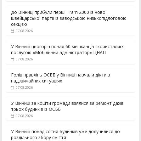
До Вінниці прибули перші Tram 2000 із нової
швейцарської партії із заводською низькопідлоговою
секцією
07.08.2026
У Вінниці цьогоріч понад 60 мешканців скористалися
послугою «Мобільний адміністратор» ЦНАП
07.08.2026
Голів правлінь ОСББ у Вінниці навчали діяти в
надзвичайних ситуаціях
07.08.2026
У Вінниці за кошти громади взялися за ремонт дахів
трьох будинків із ОСББ
07.08.2026
У Вінниці понад сотня будинків уже долучилися до
роздільного збору сміття