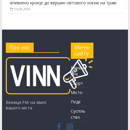
впевнено крокує до вершин світового хокею на траві
06.08.2026
Про нас
Меню
сайту
Вінничч
ина
Спорт
Місто
Події
Вінниця FM: на хвилі
вашого міста
Суспіль
ство