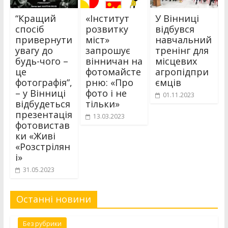
“Кращий
«Інститут
У Вінниці
спосіб
розвитку
відбувся
привернути
міст»
навчальний
увагу до
запрошує
тренінг для
будь-чого –
вінничан на
місцевих
це
фотомайсте
агропідпри
фотографія”,
рню: «Про
ємців
– у Вінниці
фото і не
01.11.2023
відбудеться
тільки»
презентація
13.03.2023
фотовистав
ки «Живі
«Розстрілян
і»
31.05.2023
Останні новини
Без рубрики