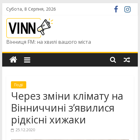
Skip
Субота, 8 Серпня, 2026
to
content
Вінниця FM: на хвилі вашого міста
Події
Через зміни клімату на
Вінниччині з’явилися
рідкісні хижаки
25.12.2020