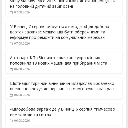
Vinnytsia Kids Race 2026: вінницьких дітей запрошують
на головний дитячий забіг осені
07.08.2026
У Вінниці 7 серпня очікується негода: «Цілодобова
варта» закликає мешканців бути обережними та
інформує про ремонти на комунальних мережах
07.08.2026
Автопарк КП «Вінницьке шляхове управління»
поповнили 19 нових машин для прибирання міста
06.08.2026
Шістнадцятирічний вінничанин Владислав Бровченко
впевнено крокує до вершин світового хокею на траві
06.08.2026
«Цілодобова варта»: де у Вінниці 6 серпня тимчасово
немає води та світла
06.08.2026