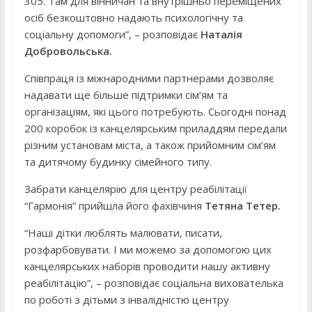
305. Там для вінничан та внутрішньо переміщених
осіб безкоштовно надають психологічну та
соціальну допомоги”, – розповідає
Наталія
Добровольська.
Співпраця із міжнародними партнерами дозволяє
надавати ще більше підтримки сім’ям та
організаціям, які цього потребують. Сьогодні понад
200 коробок із канцелярським приладдям передали
різним установам міста, а також прийомним сім’ям
та дитячому будинку сімейного типу.
Забрати канцелярію для центру реабілітації
“Гармонія” прийшла його фахівчиня
Тетяна Тетер.
“Наші дітки люблять малювати, писати,
розфарбовувати. І ми можемо за допомогою цих
канцелярських наборів проводити нашу активну
реабілітацію”, – розповідає соціальна вихователька
по роботі з дітьми з інвалідністю центру