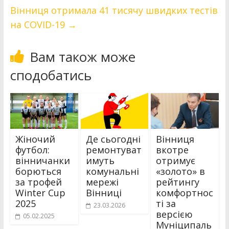
Вінниця отримала 41 тисячу швидких тестів
на COVID-19
→
Вам також може
сподобатись
Жіночий
Де сьогодні
Вінниця
футбол:
ремонтуват
вкотре
вінничанки
имуть
отримує
борються
комунальні
«золото» в
за трофей
мережі
рейтингу
Winter Cup
Вінниці
комфортнос
2025
ті за
23.03.2026
версією
05.02.2025
Муніципаль