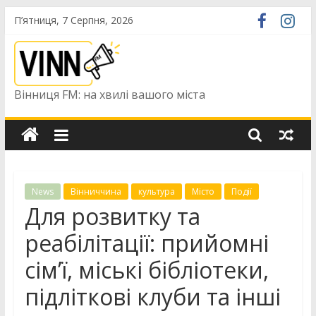
Skip
П’ятниця, 7 Серпня, 2026
to
content
Вінниця FM: на хвилі вашого міста
News
Вінниччина
культура
Місто
Події
Для розвитку та
реабілітації: прийомні
сім’ї, міські бібліотеки,
підліткові клуби та інші