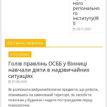
ного
регіонально
го
інституту(IR
I)
28.11.2021
Останні новини
Без рубрики
Голів правлінь ОСББ у Вінниці
навчали діяти в надзвичайних
ситуаціях
07.08.2026
Як розпізнати вибухонебезпечні предмети, що робити,
опинившись на замінованій території, як запобігти
пожежам у будинках і надати постраждалим першу
психологічну