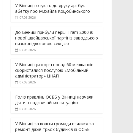
У Вінниці готують до друку артбук-
абетку про Михайла Коцюбинського
07.08.2026
До Вінниці прибули перші Tram 2000 із
нової швейцарської партії із заводською
низькопідлоговою секцією
07.08.2026
У Вінниці цьогоріч понад 60 мешканців
скористалися послугою «Мобільний
адміністратор» ЦНАП
07.08.2026
Голів правлінь ОСББ у Вінниці навчали
діяти в надзвичайних ситуаціях
07.08.2026
У Вінниці за кошти громади взялися за
ремонт дахів трьох будинків із ОСББ