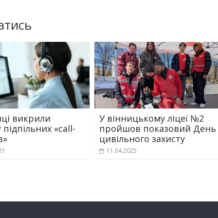
атись
иці викрили
У вінницькому ліцеї №2
підпільних «call-
пройшов показовий День
в»
цивільного захисту
21
11.04.2025