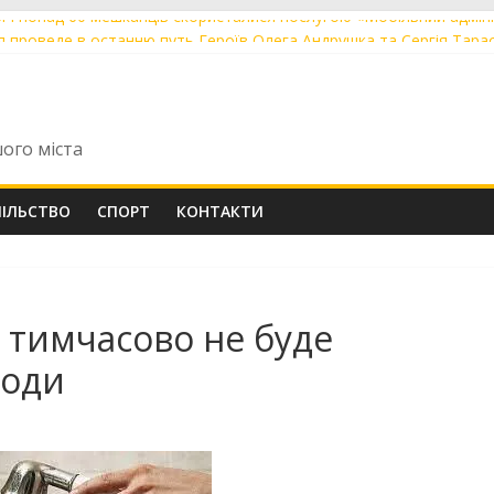
річ понад 60 мешканців скористалися послугою «Мобільний адмі
я проведе в останню путь Героїв Олега Андрушка та Сергія Тара
ощаються із загиблими захисниками Олександром Кушніром та Ві
ють до друку артбук-абетку про Михайла Коцюбинського
ули перші Tram 2000 із нової швейцарської партії із заводською 
шого міста
ПІЛЬСТВО
СПОРТ
КОНТАКТИ
і тимчасово не буде
води