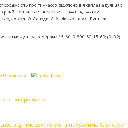
переджають про тимчасові відключення світла на вулицях
ар”єрний, Гонти, 3-19, Келецька, 104-114, 84-102,
іфська, проїзд Ю. Левади, Сабарівське шосе, Вишнева,
ичани можуть за номерами 15-60; 0-800-60-15-60; (0432)
Миколою Кравченко
тєвоз від німецького міста-побратима Карлсруе