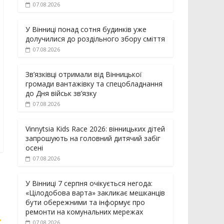
07.08.2026
У Вінниці понад сотня будинків уже
долучилися до роздільного збору сміття
07.08.2026
Зв’язківці отримали від Вінницької
громади вантажівку та спецобладнання
до Дня військ зв’язку
07.08.2026
Vinnytsia Kids Race 2026: вінницьких дітей
запрошують на головний дитячий забіг
осені
07.08.2026
У Вінниці 7 серпня очікується негода:
«Цілодобова варта» закликає мешканців
бути обережними та інформує про
ремонти на комунальних мережах
→
07.08.2026