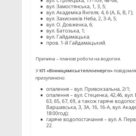
вул. Стрілецька, 17-109, 48-68;
вул. Замостянська, 1, 3, 5;
вул. Академіка Янгеля, 4, 6 (А, Б, В, Г);
вул. Захисників Неба, 2, 3-А, 5;
вул. О. Довженка, 6;
вул. Батозька, 1;
вул. Гайдамацька;
пров. 1-й Гайдамацький.
Причина – планові роботи на водогоні.
У
КП «Вінницяміськтеплоенерго»
повідомля
призупинено:
опалення – вул. Привокзальна, 2/1;
опалення – вул. Стеценка, 42,46, вул. 
63, 65, 67, 69, а також гаряче водопост
Варшавська, 3, 3А, 16, 16-А, вул. Ака
18:00год);
гаряче водопостачання – вул. А. Перво
22.