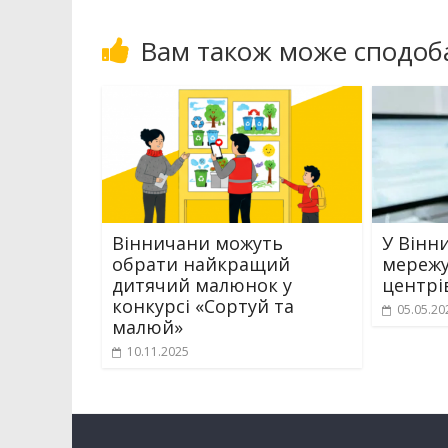
Вам також може сподоб
Вінничани можуть
У Вінн
обрати найкращий
мережу 
дитячий малюнок у
центрі
конкурсі «Сортуй та
05.05.20
малюй»
10.11.2025