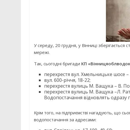
У середу, 20 грудня, у Вінниці зберігається 
мережі.
Так, сьогодні бригади
КП «Вінницяоблводо
перехрестя вул. Хмельницьке шосе – 
вул. 600-річчя, 18-22;
перехрестя вулиць М. Ващука – В. По
перехрестя вулиць М. Ващука –Л. Ра
Водопостачання відновлять одразу 
Крім того, на підприємстві нагадують, що сьо
водопостачання за адресами: