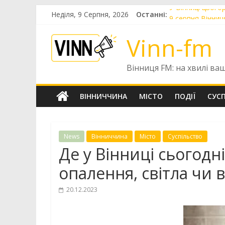
Skip
У Вінниці цього
Неділя, 9 Серпня, 2026
Останні:
to
9 серпня Вінниц
content
У Вінниці попр
Vinn-fm
У Вінниці готу
До Вінниці приб
Вінниця FM: на хвилі ва
ВІННИЧЧИНА
МІСТО
ПОДІЇ
СУС
News
Вінниччина
Місто
Суспільство
Де у Вінниці сьогодн
опалення, світла чи 
20.12.2023