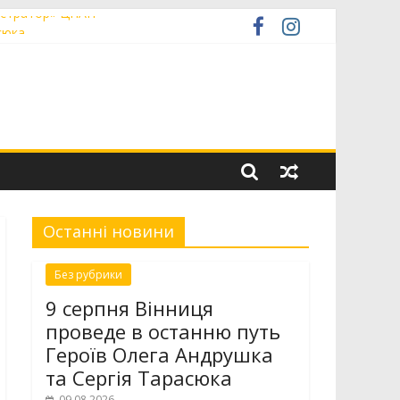
ністратор» ЦНАП
сюка
талієм Терновським
низькопідлоговою секцією
Останні новини
Без рубрики
9 серпня Вінниця
проведе в останню путь
Героїв Олега Андрушка
та Сергія Тарасюка
09.08.2026