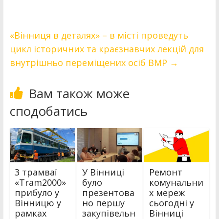
«Вінниця в деталях» – в місті проведуть
цикл історичних та краєзнавчих лекцій для
внутрішньо переміщених осіб ВМР
→
Вам також може
сподобатись
3 трамваї
У Вінниці
Ремонт
«Tram2000»
було
комунальни
прибуло у
презентова
х мереж
Вінницю у
но першу
сьогодні у
рамках
закупівельн
Вінниці