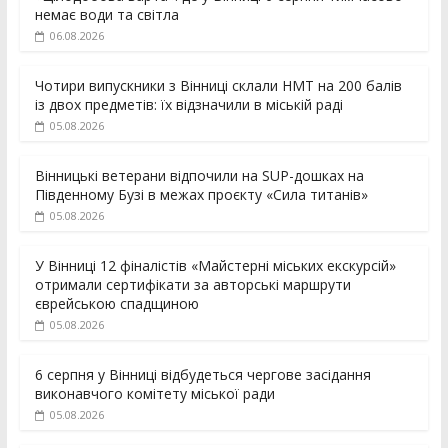
немає води та світла
06.08.2026
Чотири випускники з Вінниці склали НМТ на 200 балів
із двох предметів: їх відзначили в міській раді
05.08.2026
Вінницькі ветерани відпочили на SUP-дошках на
Південному Бузі в межах проєкту «Сила титанів»
05.08.2026
У Вінниці 12 фіналістів «Майстерні міських екскурсій»
отримали сертифікати за авторські маршрути
єврейською спадщиною
05.08.2026
6 серпня у Вінниці відбудеться чергове засідання
виконавчого комітету міської ради
05.08.2026