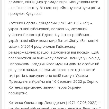
земляків, вінницька громада вирішила увіковічнити
– на їхню честь у Вінниці перейменували вулицю та
провулок Кутузова.
Котенко Сергій Леонідович (1968-09.03.2022) –
український військовий, полковник, активний
учасник Революції Гідності, учасник російсько-
української війни командир батальйону «Вінницькі
скіфи». У 2014 році очолив Гайсинську
райдержадміністрацію, відмовився від посади, щоб
повернутися на військову службу. Загинув у бою під
Запоріжжям. Завдяки його мужнім діям та особистій
рішучості завдано великих втрат техніці та живій
силі росіян, призупинено їхній наступ. Указом
Президента України від 16 березня 2022 р. Сергію
Котенко присвоєно звання Герой України
посмертно.
Котенко Олександр Леонідович (1971-07.03.2022) –
український військовий, сержант, учасник Революції