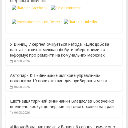
Поділиться новиною
У Вінниці 7 серпня очікується негода: «Цілодобова
варта» закликає мешканців бути обережними та
інформує про ремонти на комунальних мережах
07.08.2026
Автопарк КП «Вінницьке шляхове управління»
поповнили 19 нових машин для прибирання міста
06.08.2026
Шістнадцятирічний вінничанин Владислав Бровченко
впевнено крокує до вершин світового хокею на траві
06.08.2026
«Цілодобова варта»: де у Вінниці 6 серпня тимчасово