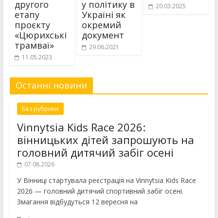
другого
у політику в
20.03.2025
етапу
Україні як
проєкту
окремий
«Цюрихські
документ
трамваї»
29.06.2021
11.05.2023
Останні новини
Без рубрики
Vinnytsia Kids Race 2026:
вінницьких дітей запрошують на
головний дитячий забіг осені
07.08.2026
У Вінниці стартувала реєстрація на Vinnytsia Kids Race
2026 — головний дитячий спортивний забіг осені.
Змагання відбудуться 12 вересня на