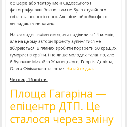
офіцерів або театру імені Садовського і
фотографували. Звісно, там не було студійного
світла та всього іншого. Але після обробки фото
виглядають непогано.
На сьогодні своїми емоціями поділилися 14 коміків,
але на цьому автори проекту зупинятися не
збираються. В планах зробити портрети 50 кращих
гумористів країни. І не лише молодих талантів, але
й бувалих: Михайла Жванецького, Георгія Делієва,
Олега Філімонова та інших.
Читайте далі.
Четвер, 16 квітня
Площа Гагаріна —
епіцентр ДТП. Це
сталося через зміну