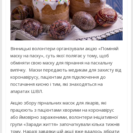
Вінницькі волонтери організували акцію «Поміняй
маску на паску», суть якої полягає у тому, щоб
обміняти свою маску для пірнання на пасхальну
випічку. Маски передають медикам для захисту від
коронавірусу, пацієнтам для підключення до
постачання кисню і тим, які знаходяться на
апаратах ШВЛ.
Акцію збору пірнальних масок для лікарів, які
працюють з пацієнтами хворими на коронавірус
або ймовірно зараженими, волонтери ініціативної
групи «Заради життя» започаткували кілька тижнів
тому. Наразі завдяки цій акції вже вдалось зібрати