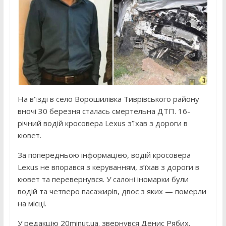
На в’їзді в село Ворошилівка Тиврівського району
вночі 30 березня сталась смертельна ДТП. 16-
річний водій кросовера Lexus з’їхав з дороги в
кювет.
За попередньою інформацією, водій кросовера
Lexus не впорався з керуванням, з’їхав з дороги в
кювет та перевернувся. У салоні іномарки були
водій та четверо пасажирів, двоє з яких — померли
на місці.
У редакцію 20minut.ua. звернувся Денис Рябих,