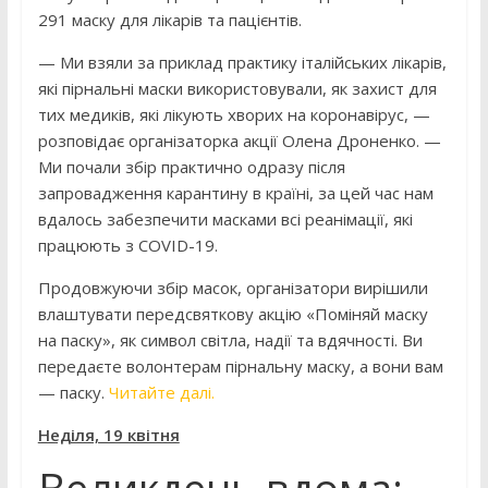
291 маску для лікарів та пацієнтів.
— Ми взяли за приклад практику італійських лікарів,
які пірнальні маски використовували, як захист для
тих медиків, які лікують хворих на коронавірус, —
розповідає організаторка акції Олена Дроненко. —
Ми почали збір практично одразу після
запровадження карантину в країні, за цей час нам
вдалось забезпечити масками всі реанімації, які
працюють з COVID-19.
Продовжуючи збір масок, організатори вирішили
влаштувати передсвяткову акцію «Поміняй маску
на паску», як символ світла, надії та вдячності. Ви
передаєте волонтерам пірнальну маску, а вони вам
— паску.
Читайте далі.
Неділя, 19 квітня
Великдень вдома: