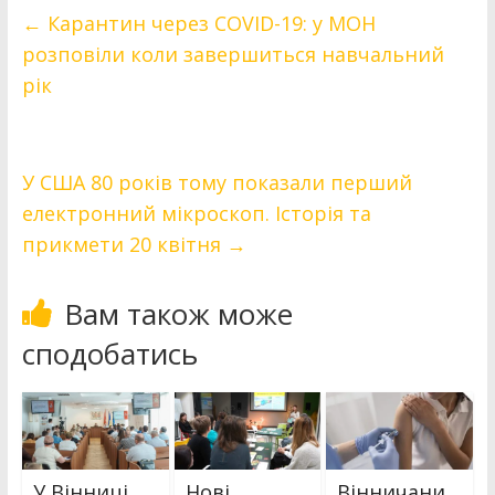
←
Карантин через СOVID-19: у МОН
розповіли коли завершиться навчальний
рік
У США 80 років тому показали перший
електронний мікроскоп. Історія та
прикмети 20 квітня
→
Вам також може
сподобатись
У Вінниці
Нові
Вінничани