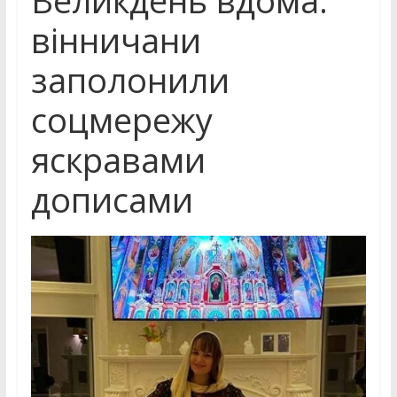
вінничани
заполонили
соцмережу
яскравами
дописами