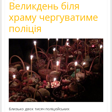
Великдень біля
храму чергуватиме
поліція
Близько двох тисяч поліцейських