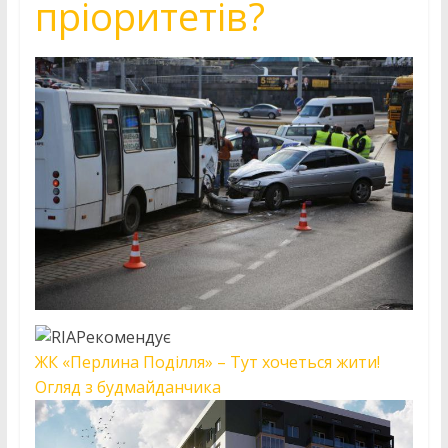
пріоритетів?
Рекомендує
ЖК «Перлина Поділля» – Тут хочеться жити!
Огляд з будмайданчика