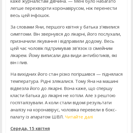
каже журналістам дівчина. — Мені було набагато
легше перехворіти коронавірусом, ніж перенести
весь цей інфошок.
За словами Яни, першого квітня у батька з’явилися
симптоми. Він звернувся до лікарні, його послухали,
призначили лікування і відправили додому. Весь
цей час чоловік підтримував зв’язок із сімейним
лікарем. Йому виписали два види антибіотиків, які
він і пив.
На вихідних його стан різко погіршився — піднялася
температура. Рідні злякалися. Тому Яна на машині
відвезла його до лікарні. Вона каже, що спершу
класти батька до лікарні не хотіли. Але з рештою
госпіталізували. А коли стали відомі результати
аналізу на коронавірус, чоловіка перевели в бокс-
палату із апаратом ШВЛ.
Читайте далі
Середа, 15 квітня