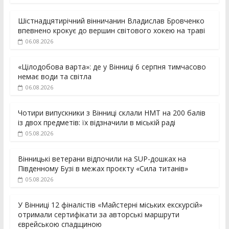
Шістнадцятирічний вінничанин Владислав Бровченко
впевнено крокує до вершин світового хокею на траві
06.08.2026
«Цілодобова варта»: де у Вінниці 6 серпня тимчасово
немає води та світла
06.08.2026
Чотири випускники з Вінниці склали НМТ на 200 балів
із двох предметів: їх відзначили в міській раді
05.08.2026
Вінницькі ветерани відпочили на SUP-дошках на
Південному Бузі в межах проєкту «Сила титанів»
05.08.2026
У Вінниці 12 фіналістів «Майстерні міських екскурсій»
отримали сертифікати за авторські маршрути
єврейською спадщиною