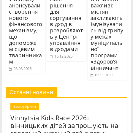
анонсували
рішення
важливі:
створення
для
містян
нового
сортування
закликають
фінансового
відходів
імунізувати
механізму,
розробляют
сь від грипу
що
ь у Центрі
у межах
допоможе
управління
муніципаль
місцевим
відходами
ної
тваринника
програми
16.12.2025
м
«Здоров’я
вінничан»
08.08.2025
02.11.2023
Останні новини
Без рубрики
Vinnytsia Kids Race 2026:
вінницьких дітей запрошують на
головний дитячий забіг осені