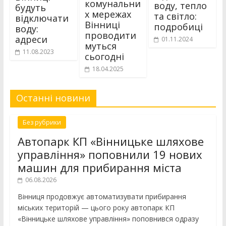
комунальни
воду, тепло
будуть
х мережах
та світло:
відключати
Вінниці
подробиці
воду:
проводити
адреси
01.11.2024
муться
11.08.2023
сьогодні
18.04.2025
Останні новини
Без рубрики
Автопарк КП «Вінницьке шляхове
управління» поповнили 19 нових
машин для прибирання міста
06.08.2026
Вінниця продовжує автоматизувати прибирання
міських територій — цього року автопарк КП
«Вінницьке шляхове управління» поповнився одразу