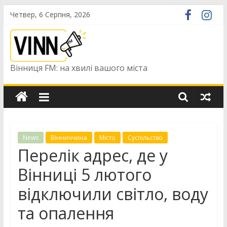
Skip
Четвер, 6 Серпня, 2026
to
content
Вінниця FM: на хвилі вашого міста
News
Вінниччина
Місто
Суспільство
Перелік адрес, де у
Вінниці 5 лютого
відключили світло, воду
та опалення