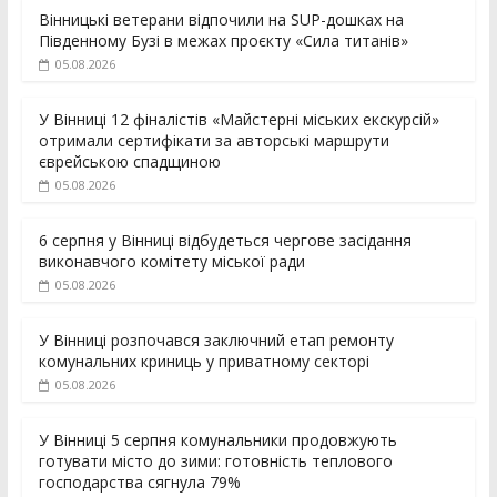
Вінницькі ветерани відпочили на SUP-дошках на
Південному Бузі в межах проєкту «Сила титанів»
05.08.2026
У Вінниці 12 фіналістів «Майстерні міських екскурсій»
отримали сертифікати за авторські маршрути
єврейською спадщиною
05.08.2026
6 серпня у Вінниці відбудеться чергове засідання
виконавчого комітету міської ради
05.08.2026
У Вінниці розпочався заключний етап ремонту
комунальних криниць у приватному секторі
05.08.2026
У Вінниці 5 серпня комунальники продовжують
готувати місто до зими: готовність теплового
господарства сягнула 79%