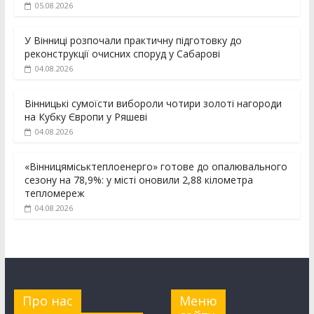
05.08.2026
У Вінниці розпочали практичну підготовку до
реконструкції очисних споруд у Сабарові
04.08.2026
Вінницькі сумоїсти вибороли чотири золоті нагороди
на Кубку Європи у Ряшеві
04.08.2026
«Вінницяміськтеплоенерго» готове до опалювального
сезону на 78,9%: у місті оновили 2,88 кілометра
тепломереж
04.08.2026
Про нас
Меню