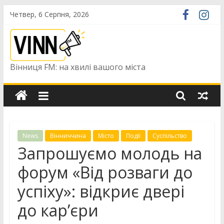
Skip
Четвер, 6 Серпня, 2026
to
content
Вінниця FM: на хвилі вашого міста
News
Вінниччина
Місто
Події
Суспільство
Запрошуємо молодь на
форум «Від розваги до
успіху»: відкриє двері
до кар’єри