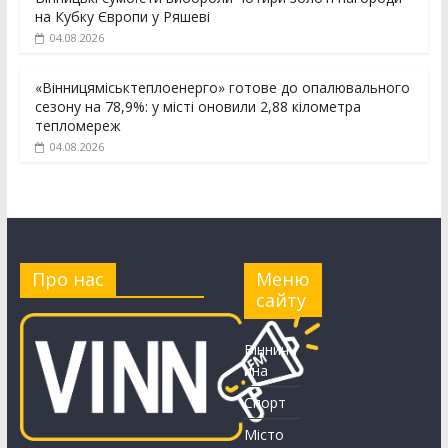
на Кубку Європи у Ряшеві
04.08.2026
«Вінницяміськтеплоенерго» готове до опалювального
сезону на 78,9%: у місті оновили 2,88 кілометра
тепломереж
04.08.2026
Про нас
Меню
сайту
Вінничч
ина
Спорт
Місто