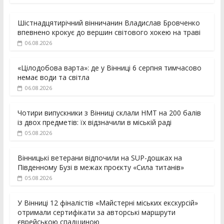
Шістнадцятирічний вінничанин Владислав Бровченко
впевнено крокує до вершин світового хокею на траві
06.08.2026
«Цілодобова варта»: де у Вінниці 6 серпня тимчасово
немає води та світла
06.08.2026
Чотири випускники з Вінниці склали НМТ на 200 балів
із двох предметів: їх відзначили в міській раді
05.08.2026
Вінницькі ветерани відпочили на SUP-дошках на
Південному Бузі в межах проєкту «Сила титанів»
05.08.2026
У Вінниці 12 фіналістів «Майстерні міських екскурсій»
отримали сертифікати за авторські маршрути
єврейською спадщиною