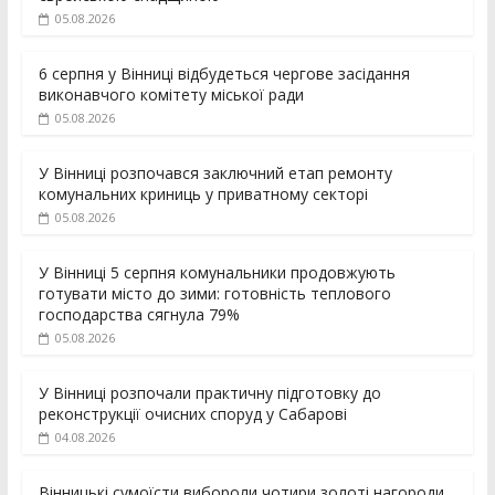
05.08.2026
6 серпня у Вінниці відбудеться чергове засідання
виконавчого комітету міської ради
05.08.2026
У Вінниці розпочався заключний етап ремонту
комунальних криниць у приватному секторі
05.08.2026
У Вінниці 5 серпня комунальники продовжують
готувати місто до зими: готовність теплового
господарства сягнула 79%
05.08.2026
У Вінниці розпочали практичну підготовку до
реконструкції очисних споруд у Сабарові
04.08.2026
Вінницькі сумоїсти вибороли чотири золоті нагороди