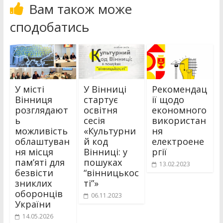
Вам також може
сподобатись
У місті
У Вінниці
Рекомендац
Вінниця
стартує
ії щодо
розглядают
освітня
економного
ь
сесія
використан
можливість
«Культурни
ня
облаштуван
й код
електроене
ня місця
Вінниці: у
ргії
пам’яті для
пошуках
13.02.2023
безвісти
“вінницькос
зниклих
ті”»
оборонців
06.11.2023
України
14.05.2026