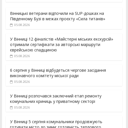
Вінницькі ветерани відпочили на SUP-дошках на
Південному Бузі в межах проєкту «Сила титанів»
05.08.2026
У Вінниці 12 фіналістів «Майстерні міських екскурсій»
отримали сертифікати за авторські маршрути
єврейською спадщиною
05.08.2026
6 серпня у Вінниці відбудеться чергове засідання
виконавчого комітету міської ради
05.08.2026
У Вінниці розпочався заключний етап ремонту
комунальних криниць у приватному секторі
05.08.2026
У Вінниці 5 серпня комунальники продовжують
готувати місто до зими: готовність теплового