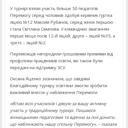
У турнірі взяли участь більше 50 педагогів.
Перемогу серед чоловіків здобув керівник гуртка
ліцею №12 Максим Рубанов, серед жінок першою
стала Світлана Сімачова. У командних змаганнях
перше місце посів 12-й ліцей, друге – ліцей №35, а
третє – ліцей №2.
Переможців нагородили грошовими преміями від
профспілки працівників освіти, які також були
передані на підтримку ЗСУ.
Оксана Яценко зазначила, що завдяки
благодійному турніру освітяни змогли зробити
важливий внесок у наближення Перемоги.
«Вітаю всіх учасників і дякую за вашу активну
участь у традиційному турнірі. Пишаюся
вінницькими педагогами та вдячна за їхні донати,
що наближають нашу спільну Перемогу»
, – сказала