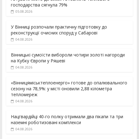
господарства сягнула 79%
05.08.2026
У Вінниці розпочали практичну підготовку до
реконструкції очисних споруд у Сабарові
04.08.2026
Вінницькі сумоїсти вибороли чотири золоті нагороди
на Кубку Європи у Ряшеві
04.08.2026
«Вінницяміськтеплоенерго» готове до опалювального
сезону на 78,9%: у місті оновили 2,88 кілометра
тепломереж
04.08.2026
Нацгвардійці 40-го полку отримали два пікапи та три
наземні роботизовані комплекси
04.08.2026