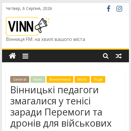
Skip
Четвер, 6 Серпня, 2026
to
content
Вінниця FM: на хвилі вашого міста
General
News
Вінниччина
Місто
Події
Вінницькі педагоги
змагалися у тенісі
заради Перемоги та
дронів для військових