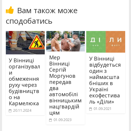
Вам також може
сподобатись
Мер
У Вінниці
У Вінниці
Вінниці
відбудеться
організувал
Сергій
один з
и
Моргунов
наймасшта
обмеження
передав
бніших в
руху через
два
Україні
будівництв
автомобілі
екофестива
о на
вінницьким
ль «Діли»
Кармелюка
нацгвардій
01.09.2021
20.11.2024
цям
01.09.2023