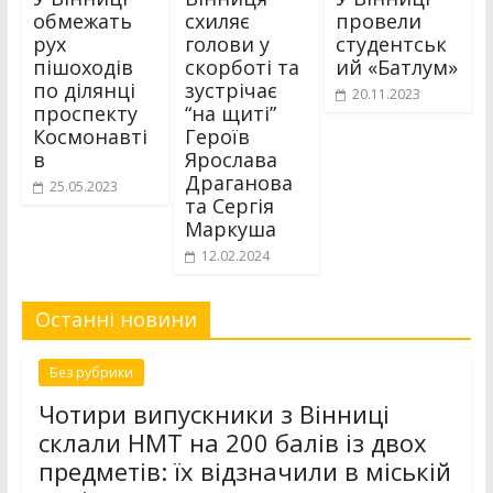
обмежать
схиляє
провели
рух
голови у
студентськ
пішоходів
скорботі та
ий «Батлум»
по ділянці
зустрічає
20.11.2023
проспекту
“на щиті”
Космонавті
Героїв
в
Ярослава
Драганова
25.05.2023
та Сергія
Маркуша
12.02.2024
Останні новини
Без рубрики
Чотири випускники з Вінниці
склали НМТ на 200 балів із двох
предметів: їх відзначили в міській