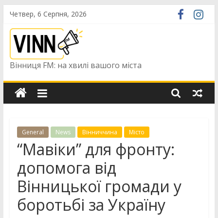
Skip
Четвер, 6 Серпня, 2026
to
content
Вінниця FM: на хвилі вашого міста
General
News
Вінниччина
Місто
“Мавіки” для фронту:
допомога від
Вінницької громади у
боротьбі за Україну