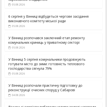
05.08.2026
6 серпня у Вінниці відбудеться чергове засідання
виконавчого комітету міської ради
05.08.2026
У Вінниці розпочався заключний етап ремонту
комунальних криниць у приватному секторі
05.08.2026
У Вінниці 5 серпня комунальники продовжують
готувати місто до зими: готовність теплового
господарства сягнула 79%
05.08.2026
У Вінниці розпочали практичну підготовку до
реконструкції очисних споруд у Сабарові
04.08.2026
Вінницькі сумоїсти вибороли чотири золоті нагороди