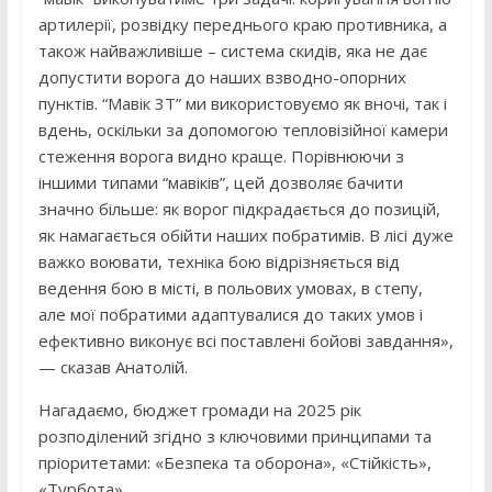
артилерії, розвідку переднього краю противника, а
також найважливіше – система скидів, яка не дає
допустити ворога до наших взводно-опорних
пунктів. “Мавік 3Т” ми використовуємо як вночі, так і
вдень, оскільки за допомогою тепловізійної камери
стеження ворога видно краще. Порівнюючи з
іншими типами “мавіків”, цей дозволяє бачити
значно більше: як ворог підкрадається до позицій,
як намагається обійти наших побратимів. В лісі дуже
важко воювати, техніка бою відрізняється від
ведення бою в місті, в польових умовах, в степу,
але мої побратими адаптувалися до таких умов і
ефективно виконує всі поставлені бойові завдання»,
— сказав Анатолій.
Нагадаємо, бюджет громади на 2025 рік
розподілений згідно з ключовими принципами та
пріоритетами: «Безпека та оборона», «Стійкість»,
«Турбота».