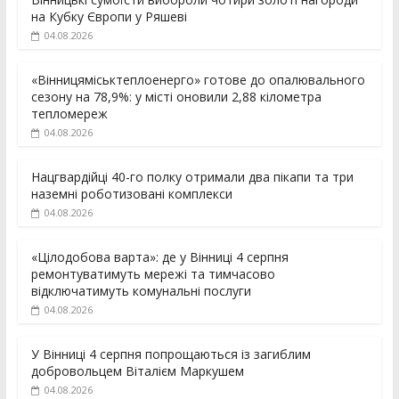
на Кубку Європи у Ряшеві
04.08.2026
«Вінницяміськтеплоенерго» готове до опалювального
сезону на 78,9%: у місті оновили 2,88 кілометра
тепломереж
04.08.2026
Нацгвардійці 40-го полку отримали два пікапи та три
наземні роботизовані комплекси
04.08.2026
«Цілодобова варта»: де у Вінниці 4 серпня
ремонтуватимуть мережі та тимчасово
відключатимуть комунальні послуги
04.08.2026
У Вінниці 4 серпня попрощаються із загиблим
добровольцем Віталієм Маркушем
04.08.2026