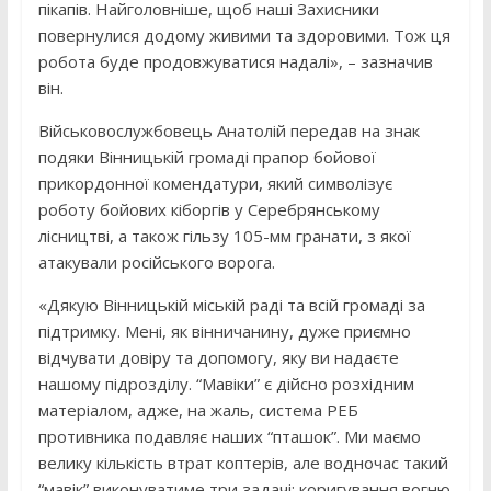
пікапів. Найголовніше, щоб наші Захисники
повернулися додому живими та здоровими. Тож ця
робота буде продовжуватися надалі», – зазначив
він.
Військовослужбовець Анатолій передав на знак
подяки Вінницькій громаді прапор бойової
прикордонної комендатури, який символізує
роботу бойових кіборгів у Серебрянському
лісництві, а також гільзу 105-мм гранати, з якої
атакували російського ворога.
«Дякую Вінницькій міській раді та всій громаді за
підтримку. Мені, як вінничанину, дуже приємно
відчувати довіру та допомогу, яку ви надаєте
нашому підрозділу. “Мавіки” є дійсно розхідним
матеріалом, адже, на жаль, система РЕБ
противника подавляє наших “пташок”. Ми маємо
велику кількість втрат коптерів, але водночас такий
“мавік” виконуватиме три задачі: коригування вогню