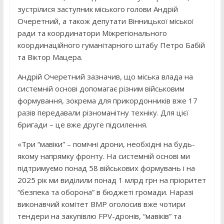
зустрілися заступник міського голови Андрій
Очеретний, а також депутати Вінницької міської
ради та координатори Міжрегіонального
координаційного гуманітарного штабу Петро Бабій
та Віктор Мацера.
Андрій Очеретний зазначив, що міська влада на
системній основі допомагає різним військовим
формування, зокрема для прикордонників вже 17
разів передавали різноманітну техніку. Для цієї
бригади – це вже друге підсилення.
«Три “мавіки” – помічні дрони, необхідні на будь-
якому напрямку фронту. На системній основі ми
підтримуємо понад 58 військових формувань і на
2025 рік ми виділили понад 1 млрд грн на пріоритет
“безпека та оборона” в бюджеті громади. Наразі
виконавчий комітет ВМР оголосив вже чотири
тендери на закупівлю FPV-дронів, “мавіків” та