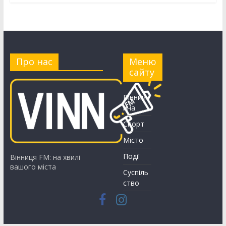
Про нас
Меню
сайту
Вінничч
ина
Спорт
Місто
Події
Вінниця FM: на хвилі
вашого міста
Суспіль
ство