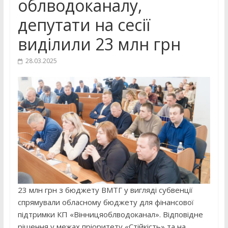
облводоканалу,
депутати на сесії
виділили 23 млн грн
28.03.2025
23 млн грн з бюджету ВМТГ у вигляді субвенції
спрямували обласному бюджету для фінансової
підтримки КП «Вінницяоблводоканал». Відповідне
рішення у межах пріоритету «Стійкість» та на