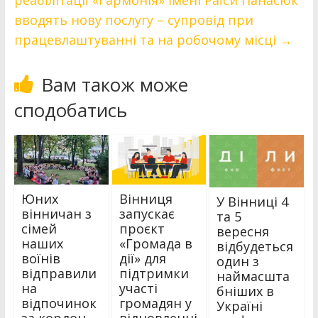
реабілітації «Гармонія» імені Раїси Панасюк
вводять нову послугу – супровід при
працевлаштуванні та на робочому місці
→
Вам також може
сподобатись
Юних
Вінниця
У Вінниці 4
вінничан з
запускає
та 5
сімей
проєкт
вересня
наших
«Громада в
відбудеться
воїнів
дії» для
один з
відправили
підтримки
наймасшта
на
участі
бніших в
відпочинок
громадян у
Україні