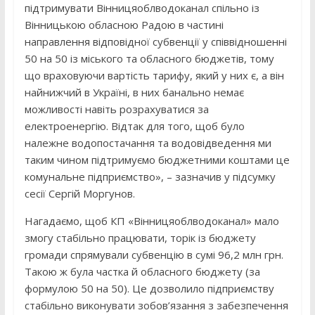
підтримувати Вінницяоблводоканал спільно із
Вінницькою обласною Радою в частині
направлення відповідної субвенції у співвідношенні
50 на 50 із міського та обласного бюджетів, тому
що враховуючи вартість тарифу, який у них є, а він
найнижчий в Україні, в них банально немає
можливості навіть розрахуватися за
електроенергію. Відтак для того, щоб було
належне водопостачання та водовідведення ми
таким чином підтримуємо бюджетними коштами це
комунальне підприємство», – зазначив у підсумку
сесії Сергій Моргунов.
Нагадаємо, щоб КП «Вінницяоблводоканал» мало
змогу стабільно працювати, торік із бюджету
громади спрямували субвенцію в сумі 96,2 млн грн.
Такою ж була частка й обласного бюджету (за
формулою 50 на 50). Це дозволило підприємству
стабільно виконувати зобов’язання з забезпечення