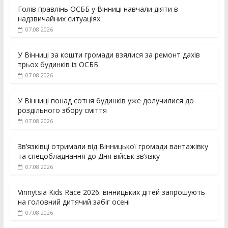
Голів правлінь ОСББ у Вінниці навчали діяти в
надзвичайних ситуаціях
07.08.2026
У Вінниці за кошти громади взялися за ремонт дахів
трьох будинків із ОСББ
07.08.2026
У Вінниці понад сотня будинків уже долучилися до
роздільного збору сміття
07.08.2026
Зв’язківці отримали від Вінницької громади вантажівку
та спецобладнання до Дня військ зв’язку
07.08.2026
Vinnytsia Kids Race 2026: вінницьких дітей запрошують
на головний дитячий забіг осені
07.08.2026