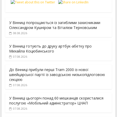
У Вінниці попрощаються із загиблими захисниками
Олександром Кушніром та Віталієм Терновським
08.08.2026
У Вінниці готують до друку артбук-абетку про
Михайла Коцюбинського
07.08.2026
До Вінниці прибули перші Tram 2000 із нової
швейцарської партії із заводською низькопідлоговою
секцією
07.08.2026
У Вінниці цьогоріч понад 60 мешканців скористалися
послугою «Мобільний адміністратор» ЦНАП
07.08.2026