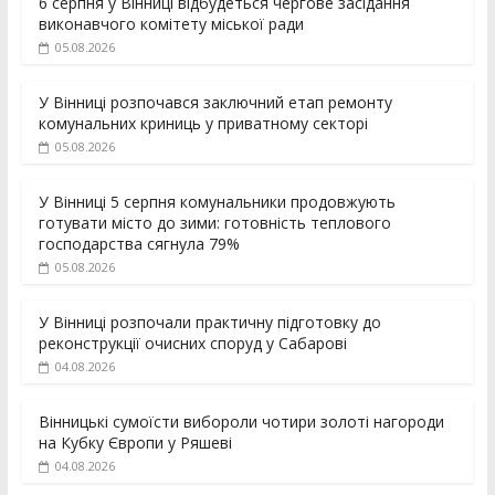
6 серпня у Вінниці відбудеться чергове засідання
виконавчого комітету міської ради
05.08.2026
У Вінниці розпочався заключний етап ремонту
комунальних криниць у приватному секторі
05.08.2026
У Вінниці 5 серпня комунальники продовжують
готувати місто до зими: готовність теплового
господарства сягнула 79%
05.08.2026
У Вінниці розпочали практичну підготовку до
реконструкції очисних споруд у Сабарові
04.08.2026
Вінницькі сумоїсти вибороли чотири золоті нагороди
на Кубку Європи у Ряшеві
04.08.2026