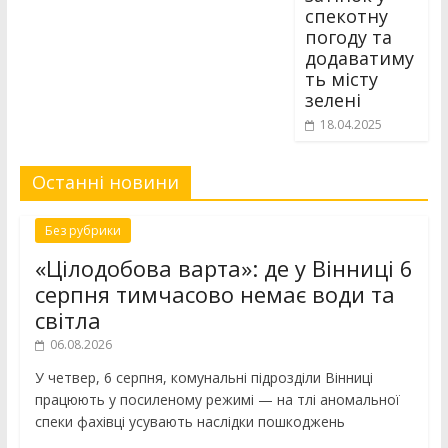
спекотну
погоду та
додаватиму
ть місту
зелені
18.04.2025
Останні новини
Без рубрики
«Цілодобова варта»: де у Вінниці 6
серпня тимчасово немає води та
світла
06.08.2026
У четвер, 6 серпня, комунальні підрозділи Вінниці
працюють у посиленому режимі — на тлі аномальної
спеки фахівці усувають наслідки пошкоджень