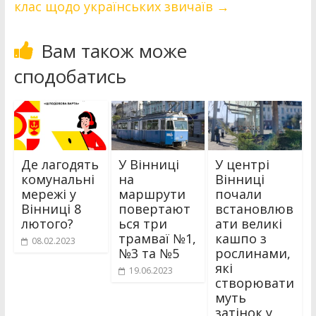
клас щодо українських звичаїв
→
Вам також може
сподобатись
Де лагодять
У Вінниці
У центрі
комунальні
на
Вінниці
мережі у
маршрути
почали
Вінниці 8
повертают
встановлюв
лютого?
ься три
ати великі
трамваї №1,
кашпо з
08.02.2023
№3 та №5
рослинами,
які
19.06.2023
створювати
муть
затінок у