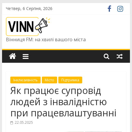
Skip
Четвер, 6 Серпня, 2026
to
content
Вінниця FM: на хвилі вашого міста
Інклюзивність
Місто
Підтримка
Як працює супровід
людей з інвалідністю
при працевлаштуванні
22.05.2025