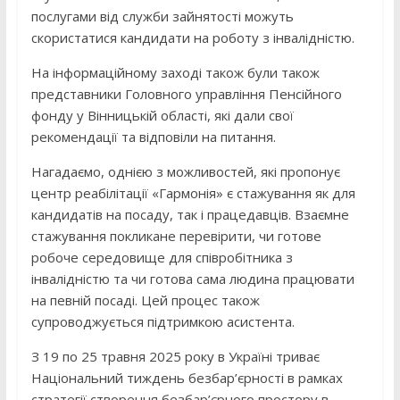
послугами від служби зайнятості можуть
скористатися кандидати на роботу з інвалідністю.
На інформаційному заході також були також
представники Головного управління Пенсійного
фонду у Вінницькій області, які дали свої
рекомендації та відповіли на питання.
Нагадаємо, однією з можливостей, які пропонує
центр реабілітації «Гармонія» є стажування як для
кандидатів на посаду, так і працедавців. Взаємне
стажування покликане перевірити, чи готове
робоче середовище для співробітника з
інвалідністю та чи готова сама людина працювати
на певній посаді. Цей процес також
супроводжується підтримкою асистента.
З 19 по 25 травня 2025 року в Україні триває
Національний тиждень безбар’єрності в рамках
стратегії створення безбар’єрного простору в